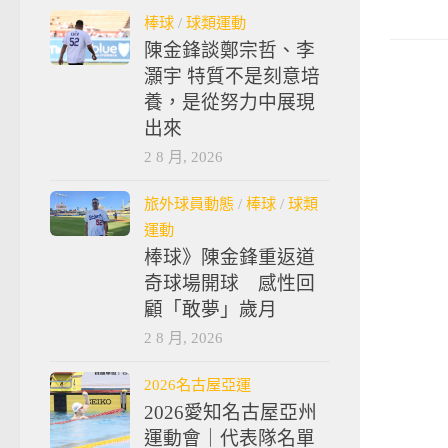
棒球
/
球類運動
陳金鋒談鄭宗哲、李
灝宇 特質不是刻意培
養，是從努力中展現
出來
2 8 月, 2026
旅外球員動態
/
棒球
/
球類
運動
棒球》陳金鋒重返道
奇球場開球 感性回
顧「敢夢」歲月
2 8 月, 2026
2026名古屋亞運
2026愛知名古屋亞州
運動會｜代表隊名單