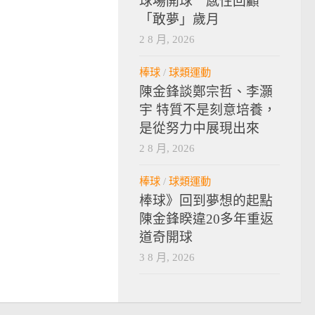
球場開球 感性回顧
「敢夢」歲月
2 8 月, 2026
棒球
/
球類運動
陳金鋒談鄭宗哲、李灝
宇 特質不是刻意培養，
是從努力中展現出來
2 8 月, 2026
棒球
/
球類運動
棒球》回到夢想的起點
陳金鋒睽違20多年重返
道奇開球
3 8 月, 2026