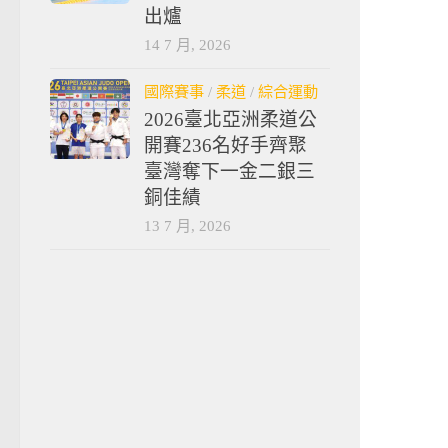
出爐
14 7 月, 2026
國際賽事
/
柔道
/
綜合運動
2026臺北亞洲柔道公
開賽236名好手齊聚
臺灣奪下一金二銀三
銅佳績
13 7 月, 2026