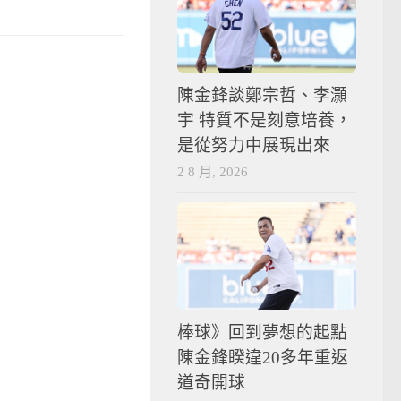
陳金鋒談鄭宗哲、李灝
宇 特質不是刻意培養，
是從努力中展現出來
2 8 月, 2026
棒球》回到夢想的起點
陳金鋒睽違20多年重返
道奇開球