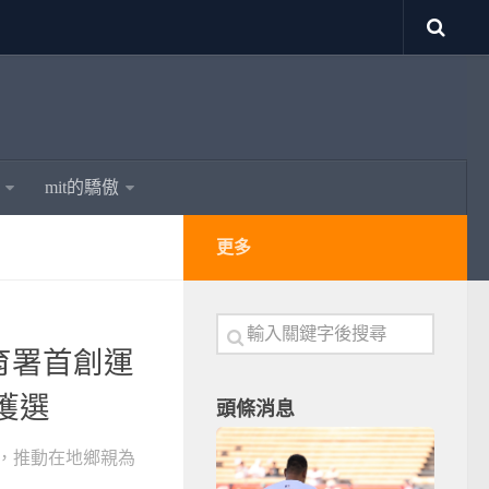
mit的驕傲
更多
育署首創運
獲選
頭條消息
，推動在地鄉親為