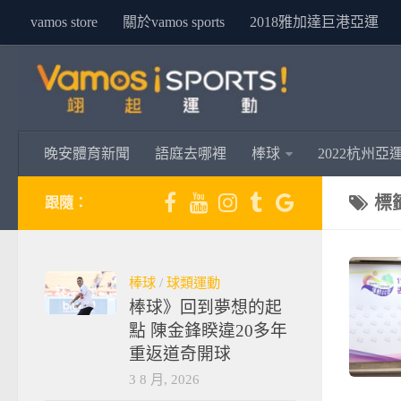
vamos store
關於vamos sports
2018雅加達巨港亞運
晚安體育新聞
語庭去哪裡
棒球
2022杭州亞
標
跟隨：
棒球
/
球類運動
棒球》回到夢想的起
點 陳金鋒睽違20多年
重返道奇開球
3 8 月, 2026