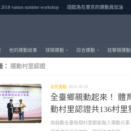
2018 vamos summer workshop
翊起為在東京的運動員加油
運
他的運動故事
球類運動
綜合運動
技擊類運動
籤：
運動村里認證
全民運動
2024-10-18
全臺鄉親動起來！ 體
動村里認證共136村里
為鼓勵全臺每個村里都能融入運動元素