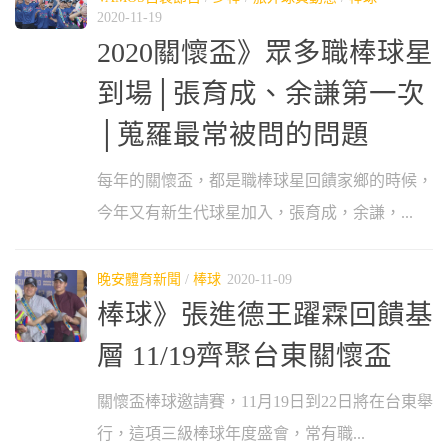
2020-11-19
2020關懷盃》眾多職棒球星
到場│張育成、余謙第一次
│蒐羅最常被問的問題
每年的關懷盃，都是職棒球星回饋家鄉的時候，
今年又有新生代球星加入，張育成，余謙，...
晚安體育新聞
/
棒球
2020-11-09
棒球》張進德王躍霖回饋基
層 11/19齊聚台東關懷盃
關懷盃棒球邀請賽，11月19日到22日將在台東舉
行，這項三級棒球年度盛會，常有職...