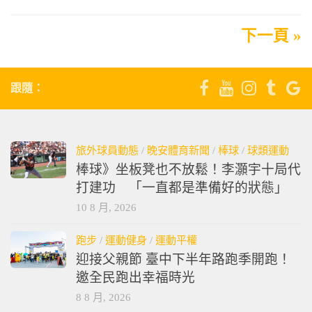
下一頁 »
跟隨：
旅外球員動態
/
晚安體育新聞
/
棒球
/
球類運動
棒球》坐板凳也不放鬆！李灝宇十局代
打建功 「一直都是準備好的狀態」
10 8 月, 2026
跑步
/
運動健身
/
運動平權
迎接父親節 臺中下半年路跑季開跑！
邀全民跑出幸福時光
8 8 月, 2026