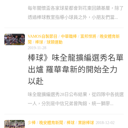
每年關懷盃各家球星都會到花東回饋基層，除了
透過棒球教室指導小球員之外，小朋友們當...
VAMOS自製節目
/
中華職棒
/
富邦悍將
/
晚安體育新
聞
/
棒球
/
球類運動
2019-11-28
棒球》味全龍擴編選秀名單
出爐 羅華韋新的開始全力
以赴
味全龍擴編選秀28日公布結果，從四隊中各挑選
一人，分別是中信兄弟曾陶鎔、統一獅廖...
少棒
/
晚安體育新聞
/
棒球
/
業餘棒球
2018-12-02