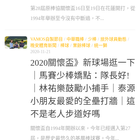
第28屆原棒協關懷盃16日至19日在花蓮開打，從
1994年舉辦至今沒有中斷過，不...
VAMOS自製節目
/
中華職棒
/
少棒
/
旅外球員動態
/
晚安體育新聞
/
棒球
/
業餘棒球
/
統一獅
2020-11-21
2020關懷盃》新球場逛一下
｜馬賽少棒嬌點：隊長好!
｜林祐樂鼓勵小捕手｜泰源
小朋友最愛的全壘打牆｜這
不是老人步道好嗎
關懷盃自1994年開辦以來，今年已經邁入第27
屆，是歷史最悠久的基層棒球賽。今年...