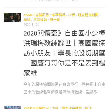
VAMOS自製節目
/
中華職棒
/
少棒
/
晚安體育新聞
/
棒球
/
業餘棒球
/
統一獅
2020-11-20
2020關懷盃》自由國小少棒
洪瑞梅教練辭世｜高國慶探
訪小朋友｜學長的殷切期望
｜國慶哥哥你是不是丟到楊
家維
今年的原棒協關懷盃在台東舉行，秩序冊上自由
國小的教練名單仍寫著洪瑞梅教練，雖然教...
VAMOS自製節目
/
少棒
/
旅外球員動態
/
棒球