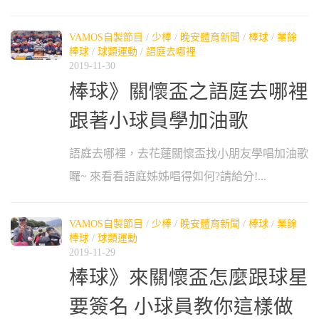
VAMOS自製節目
/
少棒
/
晚安體育新聞
/
棒球
/
業餘
棒球
/
球類運動
/
語庭去哪裡
2019-11-30
棒球》關懷盃之語庭去哪裡
跟著小球員學加油歌
語庭去哪裡，去花蓮關懷盃找小朋友學唱加油歌
囉~ 來看看語庭姊姊唱得如何?請給分!...
VAMOS自製節目
/
少棒
/
晚安體育新聞
/
棒球
/
業餘
棒球
/
球類運動
2019-11-29
棒球》來關懷盃怎麼跟球星
要簽名 小球員教你這樣做