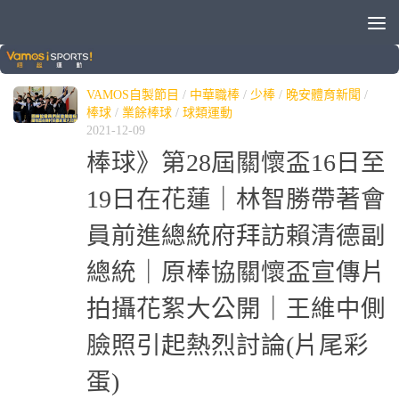
標籤：
關懷盃
VAMOS自製節目
/
中華職棒
/
少棒
/
晚安體育新聞
/
棒球
/
業餘棒球
/
球類運動
2021-12-09
棒球》第28屆關懷盃16日至
19日在花蓮｜林智勝帶著會
員前進總統府拜訪賴清德副
總統｜原棒協關懷盃宣傳片
拍攝花絮大公開｜王維中側
臉照引起熱烈討論(片尾彩
蛋)