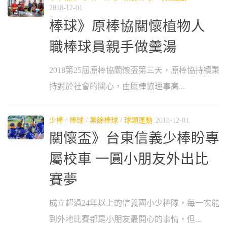
2018-12-01
棒球》原棒協關懷植物人
職棒球員親手做羹湯
2018第25屆原棒協關懷盃第三天，原棒協持續秉
持對於社會的關心，由原棒協理事高...
少棒
/
棒球
/
業餘棒球
/
球類運動
2018-12-01
關懷盃》台東信義少棒盼專
屬校車 一圓小朋友外出比
賽夢
成立超過24年以上的信義國小少棒隊，每一次能
到外地比賽都是小朋友最開心的事情，但...