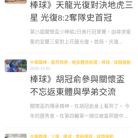
棒球》天龍光復對決地虎三
星 光復8:2奪隊史首冠
第25屆關懷盃少棒組2日進行冠軍賽，由尋求衛
冕的宜蘭三星對上花蓮光復。首局，光復...
中華職棒
/
富邦悍將
/
晚安體育新聞
/
棒球
/
球類運動
2018-12-01
棒球》胡冠俞參與關懷盃
不忘返東體與學弟交流
關懷盃的傳承精神，在胡冠俞身上看到了。 今
年的選秀會，在第四輪第一順位被富邦選中...
中華職棒
/
少棒
/
棒球
/
業餘棒球
/
球類運動