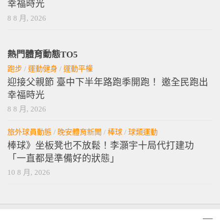
幸福時光
8 8 月, 2026
熱門體育動態TO5
跑步
/
運動健身
/
運動平權
迎接父親節 臺中下半年路跑季開跑！ 邀全民跑出
幸福時光
8 8 月, 2026
旅外球員動態
/
晚安體育新聞
/
棒球
/
球類運動
棒球》坐板凳也不放鬆！李灝宇十局代打建功
「一直都是準備好的狀態」
10 8 月, 2026