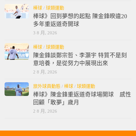
棒球
/
球類運動
棒球》回到夢想的起點 陳金鋒睽違20
多年重返道奇開球
3 8 月, 2026
棒球
/
球類運動
陳金鋒談鄭宗哲、李灝宇 特質不是刻
意培養，是從努力中展現出來
2 8 月, 2026
旅外球員動態
/
棒球
/
球類運動
棒球》陳金鋒重返道奇球場開球 感性
回顧「敢夢」歲月
2 8 月, 2026