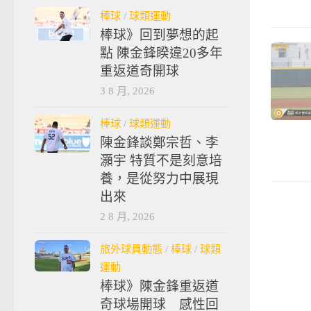
棒球
/
球類運動
棒球》回到夢想的起
點 陳金鋒睽違20多年
重返道奇開球
3 8 月, 2026
棒球
/
球類運動
陳金鋒談鄭宗哲、李
灝宇 特質不是刻意培
養，是從努力中展現
出來
2 8 月, 2026
旅外球員動態
/
棒球
/
球類
運動
棒球》陳金鋒重返道
奇球場開球 感性回