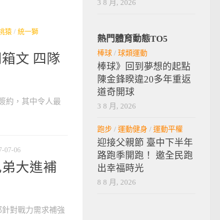
3 8 月, 2026
桃猿
/
統一獅
熱門體育動態TO5
棒球
/
球類運動
開箱文 四隊
棒球》回到夢想的起點
陳金鋒睽違20多年重返
道奇開球
簽約，其中令人最
3 8 月, 2026
跑步
/
運動健身
/
運動平權
迎接父親節 臺中下半年
7-07-06
路跑季開跑！ 邀全民跑
兄弟大進補
出幸福時光
8 8 月, 2026
都針對戰力需求補強