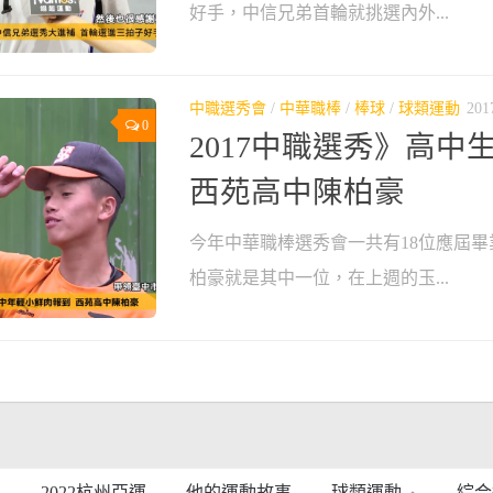
好手，中信兄弟首輪就挑選內外...
中職選秀會
/
中華職棒
/
棒球
/
球類運動
201
0
2017中職選秀》高中
西苑高中陳柏豪
今年中華職棒選秀會一共有18位應屆
柏豪就是其中一位，在上週的玉...
2022杭州亞運
他的運動故事
球類運動
綜合