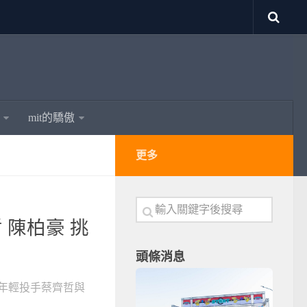
mit的驕傲
更多
 陳柏豪 挑
頭條消息
弟年輕投手蔡齊哲與