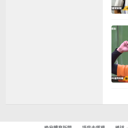
晚安體育新聞
語庭去哪裡
棒球