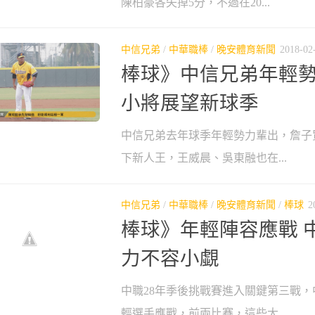
陳柏豪各失掉5分，不過在20...
中信兄弟
/
中華職棒
/
晚安體育新聞
2018-02
棒球》中信兄弟年輕
小將展望新球季
中信兄弟去年球季年輕勢力輩出，詹子
下新人王，王威晨、吳東融也在...
中信兄弟
/
中華職棒
/
晚安體育新聞
/
棒球
2
棒球》年輕陣容應戰 
力不容小覷
中職28年季後挑戰賽進入關鍵第三戰
輕選手應戰，前兩比賽，這些大...