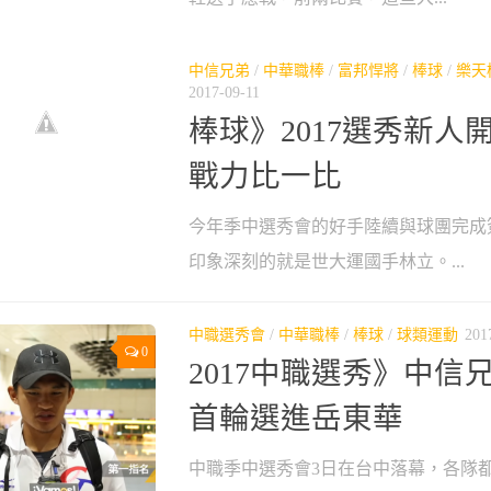
中信兄弟
/
中華職棒
/
富邦悍將
/
棒球
/
樂天
2017-09-11
棒球》2017選秀新人
戰力比一比
今年季中選秀會的好手陸續與球團完成
印象深刻的就是世大運國手林立。...
中職選秀會
/
中華職棒
/
棒球
/
球類運動
201
0
2017中職選秀》中信
首輪選進岳東華
中職季中選秀會3日在台中落幕，各隊