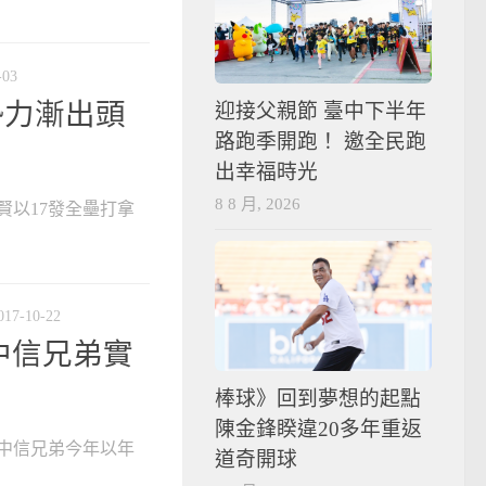
-03
勢力漸出頭
迎接父親節 臺中下半年
路跑季開跑！ 邀全民跑
出幸福時光
8 8 月, 2026
賢以17發全壘打拿
017-10-22
中信兄弟實
棒球》回到夢想的起點
陳金鋒睽違20多年重返
，中信兄弟今年以年
道奇開球