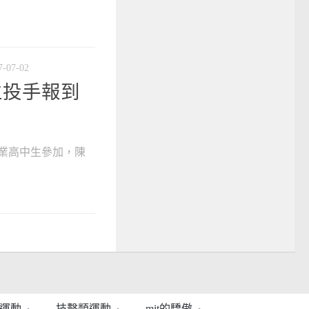
7-07-02
生投手報到
畢業高中生參加，陳
運動
技擊類運動
mit的驕傲