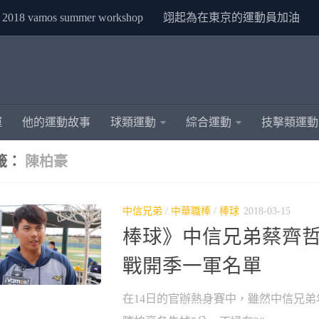
2018 vamos summer workshop
翊起為在東京的運動員加油
運
他的運動故事
球類運動
綜合運動
技擊類運動
籤：
陳柏豪
中信兄弟
/
中華職棒
/
棒球
2018-03-15
棒球》中信兄弟蔡齊哲
戰開季一軍名單
在14日的官辦熱身賽中，雖然中信兄