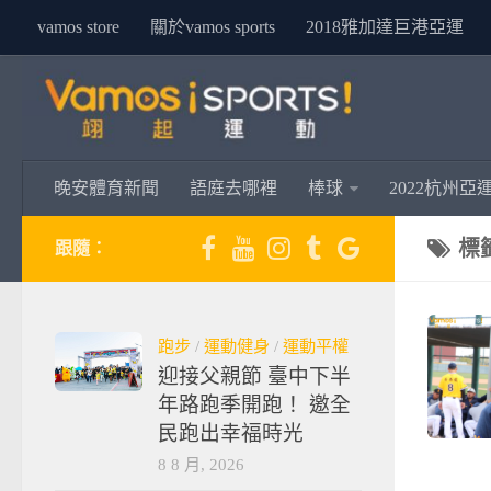
vamos store
關於vamos sports
2018雅加達巨港亞運
晚安體育新聞
語庭去哪裡
棒球
2022杭州亞
標
跟隨：
跑步
/
運動健身
/
運動平權
迎接父親節 臺中下半
年路跑季開跑！ 邀全
民跑出幸福時光
8 8 月, 2026