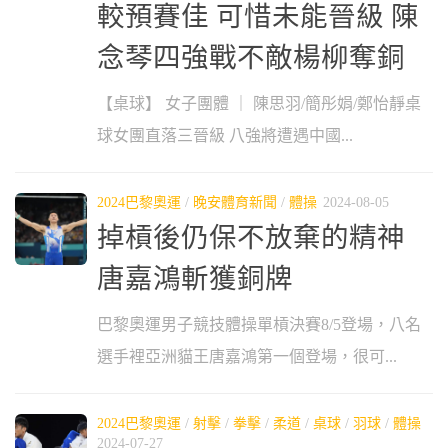
較預賽佳 可惜未能晉級 陳
念琴四強戰不敵楊柳奪銅
【桌球】 女子團體 ｜ 陳思羽/簡彤娟/鄭怡靜桌
球女團直落三晉級 八強將遭遇中國...
2024巴黎奧運
/
晚安體育新聞
/
體操
2024-08-05
掉槓後仍保不放棄的精神
唐嘉鴻斬獲銅牌
巴黎奧運男子競技體操單槓決賽8/5登場，八名
選手裡亞洲貓王唐嘉鴻第一個登場，很可...
2024巴黎奧運
/
射擊
/
拳擊
/
柔道
/
桌球
/
羽球
/
體操
2024-07-27