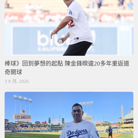
棒球》回到夢想的起點 陳金鋒睽違20多年重返道
奇開球
3 8 月, 2026