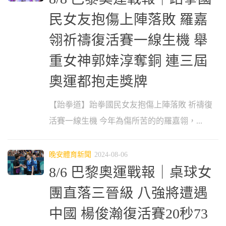
民女友抱傷上陣落敗 羅嘉
翎祈禱復活賽一線生機 舉
重女神郭婞淳奪銅 連三屆
奧運都抱走獎牌
【跆拳道】跆拳國民女友抱傷上陣落敗 祈禱復
活賽一線生機 今年為傷所苦的的羅嘉翎，...
晚安體育新聞
2024-08-06
8/6 巴黎奧運戰報｜桌球女
團直落三晉級 八強將遭遇
中國 楊俊瀚復活賽20秒73