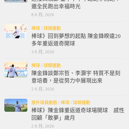
邀全民跑出幸福時光
8 8 月, 2026
棒球
/
球類運動
棒球》回到夢想的起點 陳金鋒睽違20
多年重返道奇開球
3 8 月, 2026
棒球
/
球類運動
陳金鋒談鄭宗哲、李灝宇 特質不是刻
意培養，是從努力中展現出來
2 8 月, 2026
旅外球員動態
/
棒球
/
球類運動
棒球》陳金鋒重返道奇球場開球 感性
回顧「敢夢」歲月
2 8 月, 2026