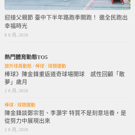
迎接父親節 臺中下半年路跑季開跑！ 邀全民跑出
幸福時光
8 8 月, 2026
熱門體育動態TO5
旅外球員動態
/
棒球
/
球類運動
棒球》陳金鋒重返道奇球場開球 感性回顧「敢
夢」歲月
2 8 月, 2026
棒球
/
球類運動
陳金鋒談鄭宗哲、李灝宇 特質不是刻意培養，是
從努力中展現出來
2 8 月, 2026