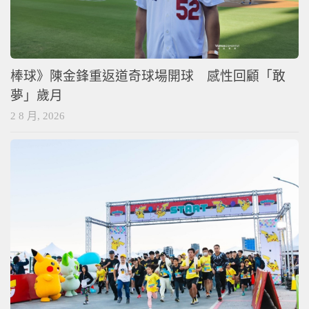
棒球》陳金鋒重返道奇球場開球 感性回顧「敢
夢」歲月
2 8 月, 2026