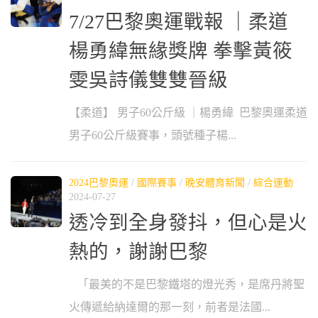
7/27巴黎奧運戰報 ｜柔道
楊勇緯無緣獎牌 拳擊黃筱
雯吳詩儀雙雙晉級
【柔道】 男子60公斤級 ｜楊勇緯 巴黎奧運柔道
男子60公斤級賽事，頭號種子楊...
2024巴黎奧運
/
國際賽事
/
晚安體育新聞
/
綜合運動
2024-07-27
透冷到全身發抖，但心是火
熱的，謝謝巴黎
「最美的不是巴黎鐵塔的燈光秀，是席丹將聖
火傳遞給納達爾的那一刻，前者是法國...