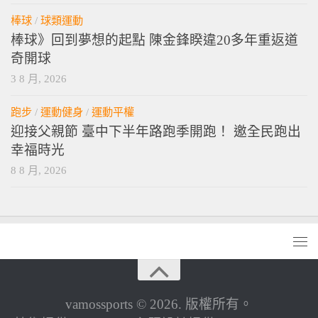
棒球
/
球類運動
棒球》回到夢想的起點 陳金鋒睽違20多年重返道
奇開球
3 8 月, 2026
跑步
/
運動健身
/
運動平權
迎接父親節 臺中下半年路跑季開跑！ 邀全民跑出
幸福時光
8 8 月, 2026
vamossports © 2026. 版權所有。