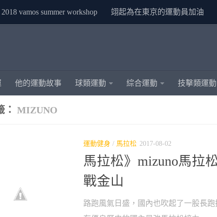
2018 vamos summer workshop
翊起為在東京的運動員加油
運
他的運動故事
球類運動
綜合運動
技擊類運動
籤：
MIZUNO
運動健身
/
馬拉松
2017-08-02
馬拉松》mizuno馬拉
戰金山
路跑風氣日盛，國內也吹起了一股長跑