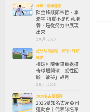
棒球
/
球類運動
陳金鋒談鄭宗哲、李
灝宇 特質不是刻意培
養，是從努力中展現
出來
2 8 月, 2026
旅外球員動態
/
棒球
/
球類
運動
棒球》陳金鋒重返道
奇球場開球 感性回
顧「敢夢」歲月
2 8 月, 2026
2026名古屋亞運
2026愛知名古屋亞州
運動會｜代表隊名單