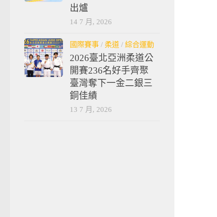
出爐
14 7 月, 2026
國際賽事
/
柔道
/
綜合運動
2026臺北亞洲柔道公
開賽236名好手齊聚
臺灣奪下一金二銀三
銅佳績
13 7 月, 2026