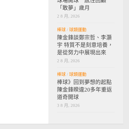
球場開球 感性回顧
「敢夢」歲月
2 8 月, 2026
棒球
/
球類運動
陳金鋒談鄭宗哲、李灝
宇 特質不是刻意培養，
是從努力中展現出來
2 8 月, 2026
棒球
/
球類運動
棒球》回到夢想的起點
陳金鋒睽違20多年重返
道奇開球
3 8 月, 2026