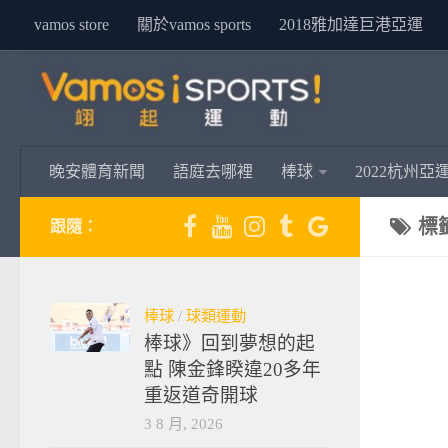
vamos store
關於vamos sports
2018雅加達巨港亞運
晚安體育新聞
語庭去哪裡
棒球
2022杭州亞
標
跟隨：
棒球
/
球類運動
棒球》回到夢想的起
點 陳金鋒睽違20多年
重返道奇開球
3 8 月, 2026