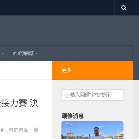
mit的驕傲
更多
松接力賽 決
頭條消息
接力賽的風潮，擁