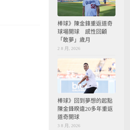
棒球》陳金鋒重返道奇
球場開球 感性回顧
「敢夢」歲月
2 8 月, 2026
棒球》回到夢想的起點
陳金鋒睽違20多年重返
道奇開球
3 8 月, 2026