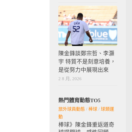
陳金鋒談鄭宗哲、李灝
宇 特質不是刻意培養，
是從努力中展現出來
2 8 月, 2026
熱門體育動態TO5
旅外球員動態
/
棒球
/
球類運
動
棒球》陳金鋒重返道奇