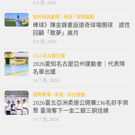
2 8 月, 2026
旅外球員動態
/
棒球
/
球類運動
棒球》陳金鋒重返道奇球場開球 感性
回顧「敢夢」歲月
2 8 月, 2026
2026名古屋亞運
2026愛知名古屋亞州運動會｜代表隊
名單出爐
14 7 月, 2026
國際賽事
/
柔道
/
綜合運動
2026臺北亞洲柔道公開賽236名好手齊
聚 臺灣奪下一金二銀三銅佳績
13 7 月, 2026