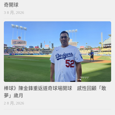
奇開球
3 8 月, 2026
棒球》陳金鋒重返道奇球場開球 感性回顧「敢
夢」歲月
2 8 月, 2026