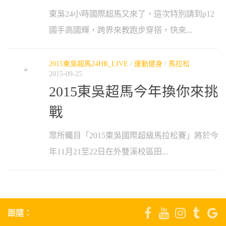
東吳24小時國際超馬又來了，這次特別請到p12
國手高國輝，跨界來教跑步穿搭，快來...
2015東吳超馬24HR_LIVE
/
運動健身
/
馬拉松
2015-09-25
2015東吳超馬今年換你來挑
戰
眾所矚目「2015東吳國際超級馬拉松賽」將於今
年11月21至22日在外雙溪校區田...
跟隨：