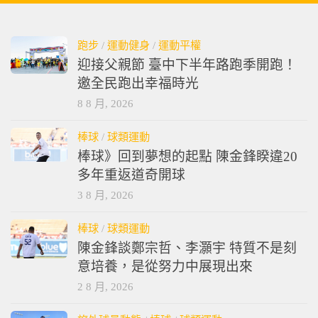
跑步
/
運動健身
/
運動平權
迎接父親節 臺中下半年路跑季開跑！
邀全民跑出幸福時光
8 8 月, 2026
棒球
/
球類運動
棒球》回到夢想的起點 陳金鋒睽違20
多年重返道奇開球
3 8 月, 2026
棒球
/
球類運動
陳金鋒談鄭宗哲、李灝宇 特質不是刻
意培養，是從努力中展現出來
2 8 月, 2026