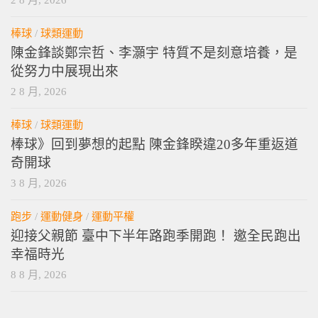
棒球
/
球類運動
陳金鋒談鄭宗哲、李灝宇 特質不是刻意培養，是
從努力中展現出來
2 8 月, 2026
棒球
/
球類運動
棒球》回到夢想的起點 陳金鋒睽違20多年重返道
奇開球
3 8 月, 2026
跑步
/
運動健身
/
運動平權
迎接父親節 臺中下半年路跑季開跑！ 邀全民跑出
幸福時光
8 8 月, 2026