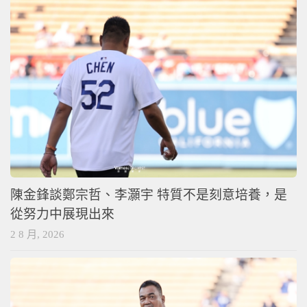
陳金鋒談鄭宗哲、李灝宇 特質不是刻意培養，是
從努力中展現出來
2 8 月, 2026