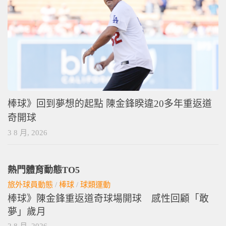
棒球》回到夢想的起點 陳金鋒睽違20多年重返道
奇開球
3 8 月, 2026
熱門體育動態TO5
旅外球員動態
/
棒球
/
球類運動
棒球》陳金鋒重返道奇球場開球 感性回顧「敢
夢」歲月
2 8 月, 2026