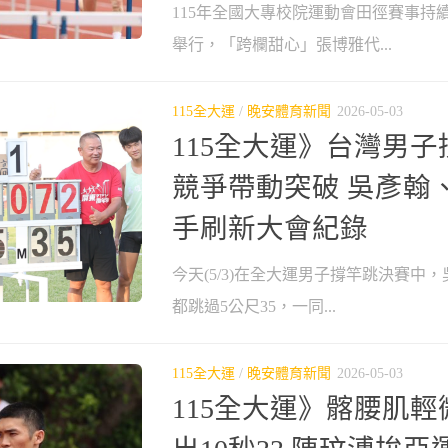
115年全國大專校院運動會田徑賽事持
舉行，「跨欄甜心」張博雅代...
115全大運
/
晚安體育新聞
2026-05-03
115全大運》台灣男
競爭帶動突破 吳彥翰
手刷新大會紀錄
今天(5/3)在全大運男子撐竿跳決賽中
都跳過5公尺35，一同...
115全大運
/
晚安體育新聞
2026-05-03
115全大運》髂腰肌