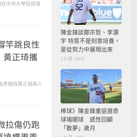
續在中央大學田徑場
陳金鋒談鄭宗哲、李灝
宇 特質不是刻意培養，
子撐竿跳良性
是從努力中展現出來
、黃正琦攜
2 8 月, 2026
，吳彥翰與黃正琦兩人
棒球》陳金鋒重返道奇
球場開球 感性回顧
輕微拉傷仍跑
「敢夢」歲月