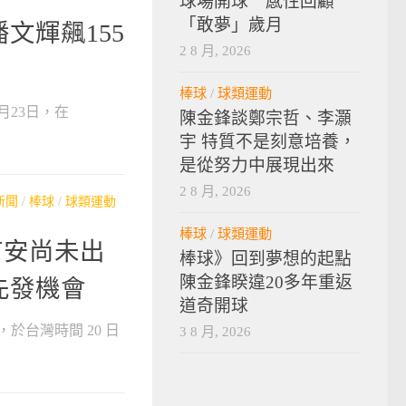
球場開球 感性回顧
「敢夢」歲月
文輝飆155
2 8 月, 2026
棒球
/
球類運動
23日，在
陳金鋒談鄭宗哲、李灝
宇 特質不是刻意培養，
是從努力中展現出來
2 8 月, 2026
新聞
/
棒球
/
球類運動
棒球
/
球類運動
首安尚未出
棒球》回到夢想的起點
陳金鋒睽違20多年重返
先發機會
道奇開球
於台灣時間 20 日
3 8 月, 2026