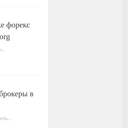
ке форекс
org
...
брокеры в
тба...