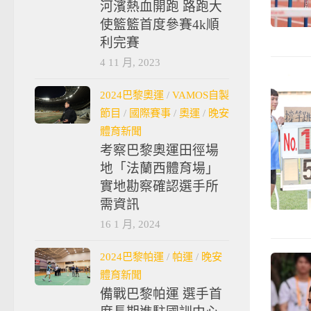
河濱熱血開跑 路跑大
使籃籃首度參賽4k順
利完賽
4 11 月, 2023
2024巴黎奧運
/
VAMOS自製
節目
/
國際賽事
/
奧運
/
晚安
體育新聞
考察巴黎奧運田徑場
地「法蘭西體育場」
實地勘察確認選手所
需資訊
16 1 月, 2024
2024巴黎帕運
/
帕運
/
晚安
體育新聞
備戰巴黎帕運 選手首