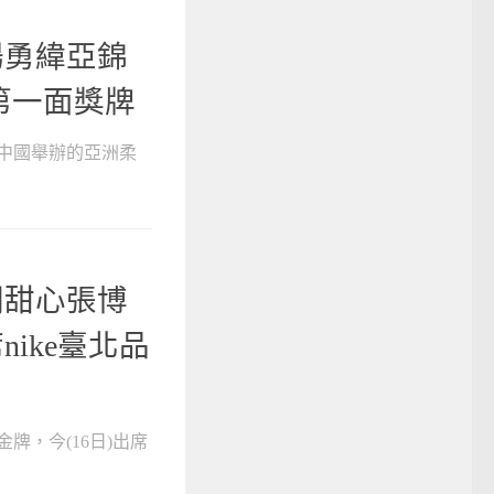
楊勇緯亞錦
第一面獎牌
於中國舉辦的亞洲柔
欄甜心張博
ike臺北品
牌，今(16日)出席