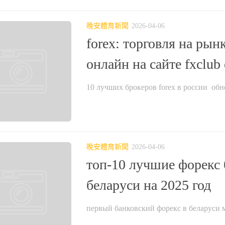
晚安體育新聞
2026-04-06
forex: торговля на рын
онлайн на сайте fxclub 
10 лучших брокеров forex в россии ️ обно
晚安體育新聞
2026-04-06
топ-10 лучшие форекс 
беларуси на 2025 год
первый банковский форекс в беларуси м