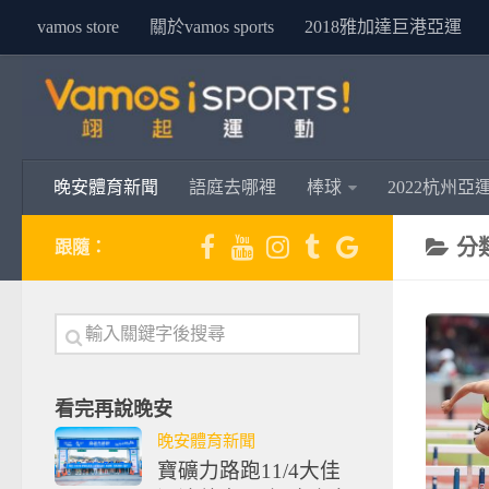
vamos store
關於vamos sports
2018雅加達巨港亞運
晚安體育新聞
語庭去哪裡
棒球
2022杭州亞
分
跟隨：
看完再說晚安
晚安體育新聞
寶礦力路跑11/4大佳