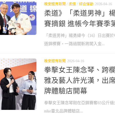
晚安體育新聞
/
柔道
/
綜合運動
2026-04-16
柔道》「柔道男神」
賽摘銀 進帳今年賽季
「柔道男神」楊勇緯今（16）日出賽
道錦標賽，一路過關斬將闖入金...
晚安體育新聞
2026-04-16
拳擊女王陳念琴、跨
雅及藝人許光漢，出席n
牌體驗店開幕
拳擊女王陳念琴剛在亞錦賽奪65公斤級金
nike臺北品牌體驗店...