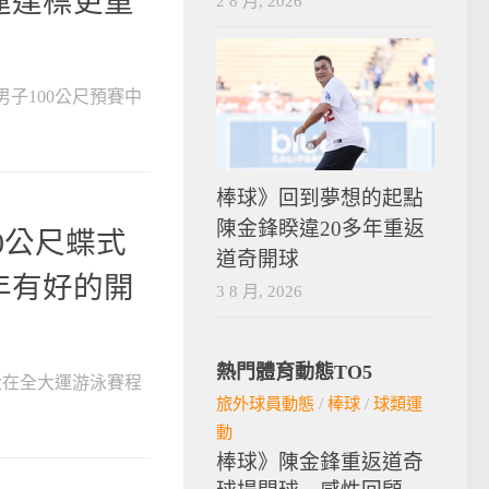
亞運達標更重
2 8 月, 2026
男子100公尺預賽中
棒球》回到夢想的起點
陳金鋒睽違20多年重返
00公尺蝶式
道奇開球
運年有好的開
3 8 月, 2026
熱門體育動態TO5
師大在全大運游泳賽程
旅外球員動態
/
棒球
/
球類運
動
棒球》陳金鋒重返道奇