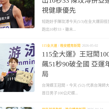
出10秒33 陳玟溥拚
視健康優先
短跑好手陳玟溥今天(5/3)在全大運田徑
跑出10秒33，雖未...
115全大運
/
晚安體育新聞
2026-05-02
115全大運》王冠閎1
飆51秒90破全國 亞
局
台灣蝶王冠閎，今天 (5/2) 代表台灣
首日男子100公尺蝶...