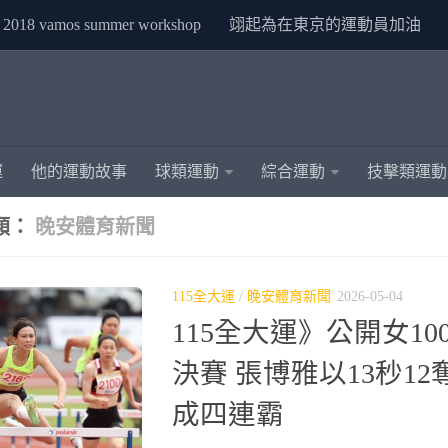
2018 vamos summer workshop
翊起為在東京的運動員加油
運
他的運動故事
球類運動
綜合運動
技擊類運動
類：
晚安體育新聞
115全大運
/
晚安體育新聞
2026-05-04
115全大運》公開女1
決賽 張博雅以13秒12
成四連霸