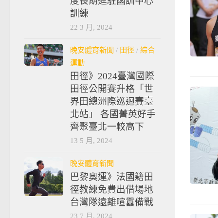
度長期進駐國訓中心
訓練
22 3 月, 2024
晚安體育新聞
/
田徑
/
綜合
運動
田徑》2024臺灣國際
田徑公開賽升格「世
界田總洲際巡迴賽臺
北站」 各國菁英好手
齊聚臺北一較高下
13 5 月, 2024
晚安體育新聞
巴黎奧運》法國籍田
徑教練免費出借場地
台灣隊遠離喧囂備戰
23 7 月, 2024