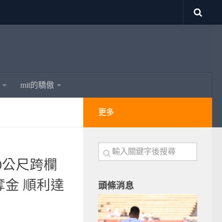
mit的驕傲
更多
00公尺跨欄
奪金 順利達
頭條消息