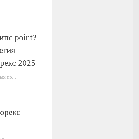
ипс point?
тегия
рекс 2025
х по...
орекс