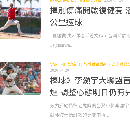
旅外球員動態
/
晚安體育新聞
2026-04-24
揮別傷痛開啟復健賽 潘
公里速球
費城費城人隊投手潘文輝，台灣時間4月
1a(clearwa...
VAMOS自製節目
/
旅外球員動態
/
晚安體育
2026-04-20
棒球》李灝宇大聯盟
爐 調整心態明日仍有
效力於底特律老虎隊的台灣小將李灝宇，
對陣波士頓紅襪的比賽中再...