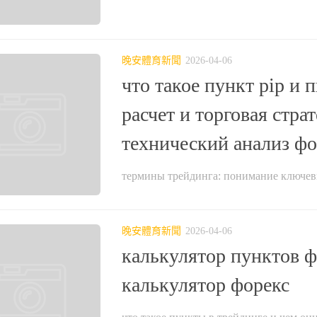
晚安體育新聞
2026-04-06
что такое пункт pip и п
расчет и торговая стра
технический анализ фо
термины трейдинга: понимание ключевы
晚安體育新聞
2026-04-06
калькулятор пунктов ф
калькулятор форекс