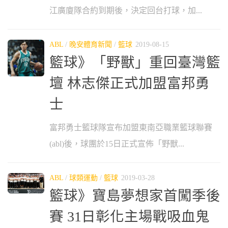
江廣廈隊合約到期後，決定回台打球，加...
ABL
/
晚安體育新聞
/
籃球
2019-08-15
籃球》「野獸」重回臺灣籃
壇 林志傑正式加盟富邦勇
士
富邦勇士籃球隊宣布加盟東南亞職業籃球聯賽
(abl)後，球團於15日正式宣佈「野獸...
ABL
/
球類運動
/
籃球
2019-03-28
籃球》寶島夢想家首闖季後
賽 31日彰化主場戰吸血鬼