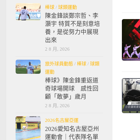
棒球
/
球類運動
陳金鋒談鄭宗哲、李
灝宇 特質不是刻意培
養，是從努力中展現
出來
2 8 月, 2026
旅外球員動態
/
棒球
/
球類
運動
棒球》陳金鋒重返道
奇球場開球 感性回
顧「敢夢」歲月
2 8 月, 2026
2026名古屋亞運
2026愛知名古屋亞州
運動會｜代表隊名單