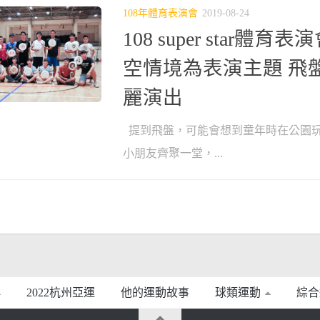
108年體育表演會
2019-08-24
108 super star體
空情境為表演主題 飛
麗演出
提到飛盤，可能會想到童年時在公園
小朋友齊聚一堂，...
2022杭州亞運
他的運動故事
球類運動
綜合