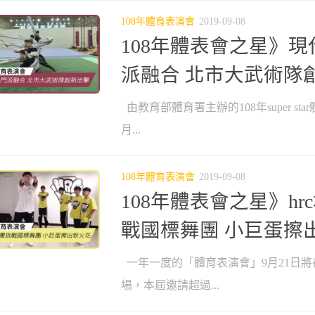
108年體育表演會
2019-09-08
108年體表會之星》
派融合 北市大武術隊
由教育部體育署主辦的108年super st
月...
108年體育表演會
2019-09-08
108年體表會之星》hr
戰國標舞團 小巨蛋擦
一年一度的「體育表演會」9月21日
場，本屆邀請超過...