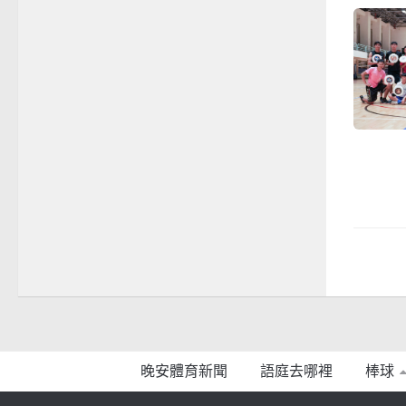
晚安體育新聞
語庭去哪裡
棒球