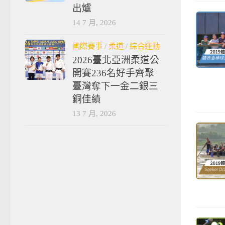
出爐
14 7 月, 2026
國際賽事
/
柔道
/
綜合運動
2026臺北亞洲柔道公
開賽236名好手齊聚
臺灣奪下一金二銀三
銅佳績
13 7 月, 2026