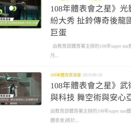
108年體表會之星》
紛大秀 扯鈴傳奇後龍
巨蛋
由教育部體育署主辦的108年super st
月...
108年體育表演會
2019-09-10
108年體表會之星》
與科技 舞空術與安心
由教育部體育署主辦的108年super st
體表會)將於...