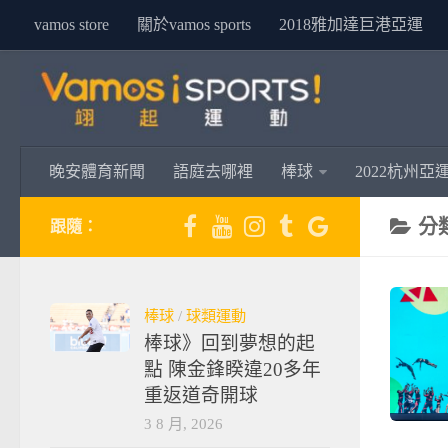
vamos store
關於vamos sports
2018雅加達巨港亞運
晚安體育新聞
語庭去哪裡
棒球
2022杭州亞
分
跟隨：
棒球
/
球類運動
棒球》回到夢想的起
點 陳金鋒睽違20多年
重返道奇開球
3 8 月, 2026