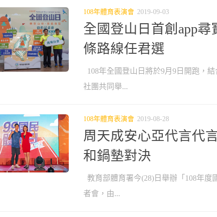
108年體育表演會
2019-09-03
全國登山日首創app尋寶
條路線任君選
108年全國登山日將於9月9日開跑，結
社團共同舉...
108年體育表演會
2019-08-28
周天成安心亞代言代言
和鍋墊對決
教育部體育署今(28)日舉辦「108年
者會，由...