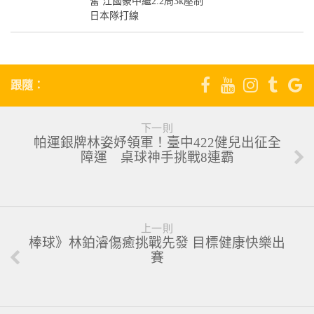
奮 江國豪中繼2.2局3k壓制
6
日本隊打線
2024-11-16
跟隨：
下一則
帕運銀牌林姿妤領軍！臺中422健兒出征全
障運 桌球神手挑戰8連霸
上一則
棒球》林鉑濬傷癒挑戰先發 目標健康快樂出
賽