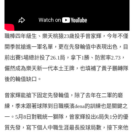
職棒四年級生、樂天桃猿23歲投手曾家輝，今年不僅
開季就搶進一軍名單，更在先發輪值中表現出色，目
前出賽5場總計投了26.1局，拿下1勝、防禦率2.73，
儼然成為樂天新一代本土王牌，也填補了黃子鵬轉隊
後的輪值缺口。
曾家輝能搶下固定先發輪值，除了去年在二軍的磨
練，季末跟著球隊到日職橫濱dena的訓練也是關鍵之
一。5月8日對戰統一獅隊，曾家輝投出6局失1分的優
質先發，寫下個人中職生涯最長投球局數，接下來他