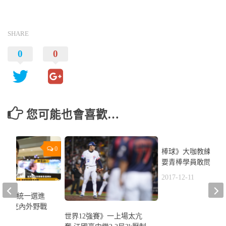
SHARE
0
0
您可能也會喜歡…
0
棒球》大咖教練齊聚
要青棒學員敢問多學
2017-12-11
職選秀》統一選進
胎 補充內外野戰
世界12強賽》一上場太亢