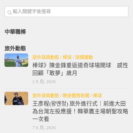
中華職棒
旅外動態
旅外球員動態
/
棒球
/
球類運動
棒球》陳金鋒重返道奇球場開球 感性
回顧「敢夢」歲月
2 8 月, 2026
旅外球員動態
/
晚安體育新聞
/
棒球
王彥程(왕옌청) 旅外進行式｜前進大田
為台灣左投應援！韓華鷹主場朝聖攻略
一次看