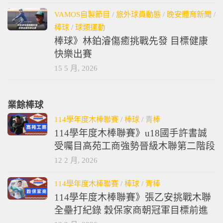
7 6 月, 2026
VAMOS自製節目
/
旅外球員動態
/
晚安體育新聞
/
棒球
/
球類運動
棒球》林鉑濬傷癒挑戰先發 目標健康
快樂出賽
15 5 月, 2026
業餘棒球
114學年度木棒聯賽
/
棒球
/
青棒
114學年度木棒聯賽》u18國手許書誠
受囑目高苑工商強勢晉級木聯第二階段
12 2 月, 2026
114學年度木棒聯賽
/
棒球
/
青棒
114學年度木棒聯賽》張乙安挑戰木聯
全壘打紀錄 穀保家商朝冠軍目標前進