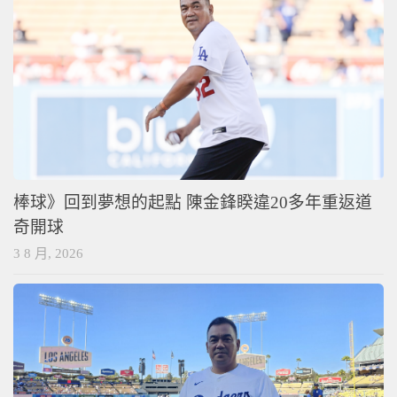
棒球》回到夢想的起點 陳金鋒睽違20多年重返道
奇開球
3 8 月, 2026