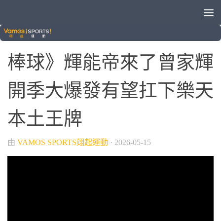
/
/
/
VAMOS自製節目
中華職棒
晚安體育新聞
棒球
棒球》輝能帝來了曾家輝
開季大爆發有望扛下樂天
本土王牌
由
VAMOS SPORTS翊起運動
·
2026-05-15