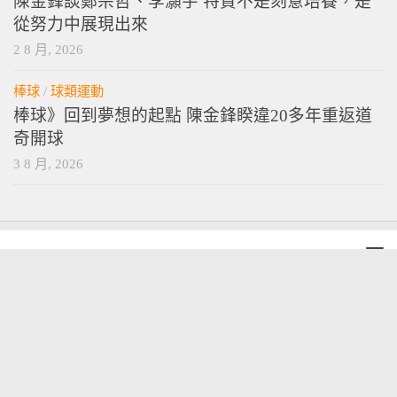
陳金鋒談鄭宗哲、李灝宇 特質不是刻意培養，是
從努力中展現出來
2 8 月, 2026
棒球
/
球類運動
棒球》回到夢想的起點 陳金鋒睽違20多年重返道
奇開球
3 8 月, 2026
vamossports © 2026. 版權所有。
技術提供
wordpress
. 主題設計提供
press customizr
.