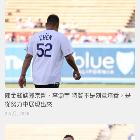
陳金鋒談鄭宗哲、李灝宇 特質不是刻意培養，是
從努力中展現出來
2 8 月, 2026