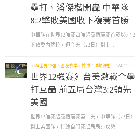
壘打、潘傑楷開轟 中華隊
8:2擊敗美國收下複賽首勝
中華隊在世界12強賽四強超級循環賽首戰以0：2
不敵委內瑞拉，但今天（22日）對上...
2024世界12強
/
國際賽事
/
棒球
/
球類運動
2024-11-22
世界12強賽》台美激戰全壘
打互轟 前五局台灣3:2領先
美國
世界12強賽超級循環賽第二天，中華隊（22日）
對上美國隊，打線自開賽起局局有攻勢...