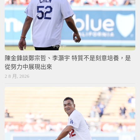
陳金鋒談鄭宗哲、李灝宇 特質不是刻意培養，是
從努力中展現出來
2 8 月, 2026