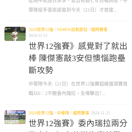
從高中就旅日求學，並且有過七年日職資歷，中
華隊投手張奕卻直到今天（21日）才首度...
2024世界12強
/
VAMOS自製節目
/
國際賽事
2024-11-21
世界12強賽》感覺對了就出
棒 陳傑憲敲3安但懊惱跑壘
斷攻勢
中華隊今天（21日）在世界12強賽超級循環賽首
戰以0：2不敵委內瑞拉，全場擊出7...
2024世界12強
/
中華隊
/
國際賽事
2024-11-21
世界12強賽》委內瑞拉兩分