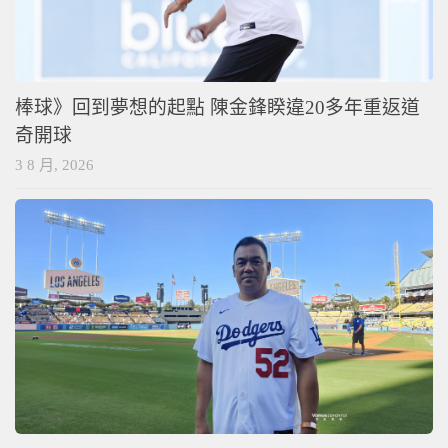
棒球》回到夢想的起點 陳金鋒睽違20多年重返道
奇開球
3 8 月, 2026