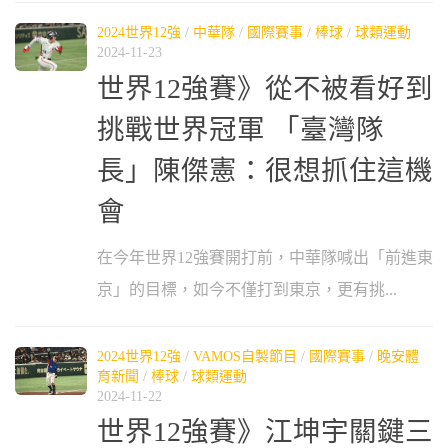
2024世界12強
/
中華隊
/
國際賽事
/
棒球
/
球類運動
2024-11-23
世界12強賽》從不被看好到
挑戰世界冠軍 「臺灣隊
長」陳傑憲：很想抓住這機
會
在今年世界12強賽開打前，中華隊喊出「前進東
京」的目標，如今不僅打到東京，更有挑...
2024世界12強
/
VAMOS自製節目
/
國際賽事
/
晚安體
育新聞
/
棒球
/
球類運動
2024-11-22
世界12強賽》江坤宇關鍵三