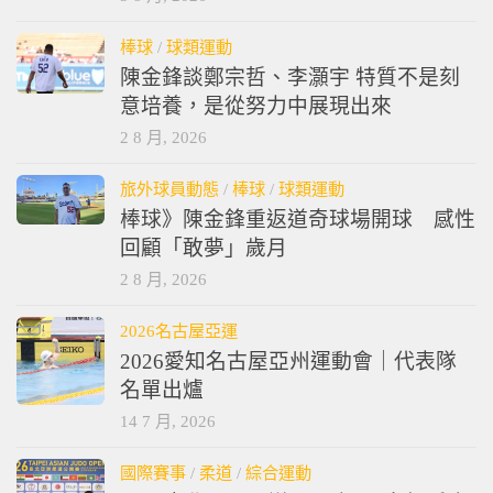
棒球
/
球類運動
陳金鋒談鄭宗哲、李灝宇 特質不是刻
意培養，是從努力中展現出來
2 8 月, 2026
旅外球員動態
/
棒球
/
球類運動
棒球》陳金鋒重返道奇球場開球 感性
回顧「敢夢」歲月
2 8 月, 2026
2026名古屋亞運
2026愛知名古屋亞州運動會｜代表隊
名單出爐
14 7 月, 2026
國際賽事
/
柔道
/
綜合運動