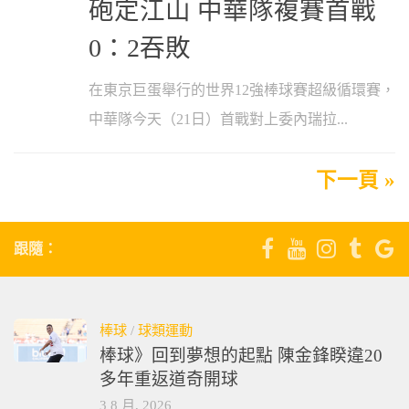
砲定江山 中華隊複賽首戰
0：2吞敗
在東京巨蛋舉行的世界12強棒球賽超級循環賽，
中華隊今天（21日）首戰對上委內瑞拉...
下一頁 »
跟隨：
棒球
/
球類運動
棒球》回到夢想的起點 陳金鋒睽違20
多年重返道奇開球
3 8 月, 2026