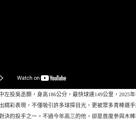
中左投吳丞顥，身高186公分，最快球速149公里，2025
出精彩表現，不僅吸引許多球探目光，更被眾多青棒選手
對決的投手之一。不過今年高三的他，卻是首度參與木棒