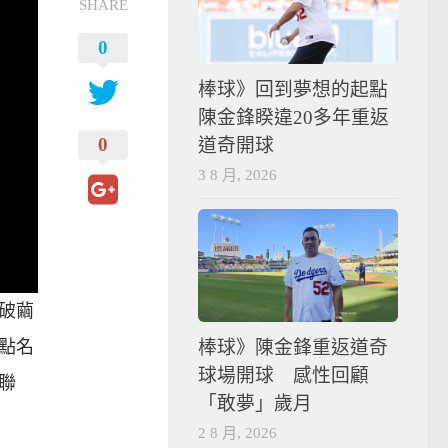
SHARE
0
棒球》回到夢想的起點
陳金鋒睽違20多年重返
0
道奇開球
3 8 月, 2026
年破繭
棒球》陳金鋒重返道奇
點名
球場開球 感性回顧
聯
「敢夢」歲月
2 8 月, 2026