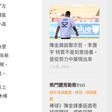
了左
發能
小高
陳金鋒談鄭宗哲、李灝
急登
宇 特質不是刻意培養，
5年蔡
是從努力中展現出來
表現，
2 8 月, 2026
絃。
熱門體育動態TO5
在上
旅外球員動態
/
棒球
/
球類運
木棒
動
棒球》陳金鋒重返道奇