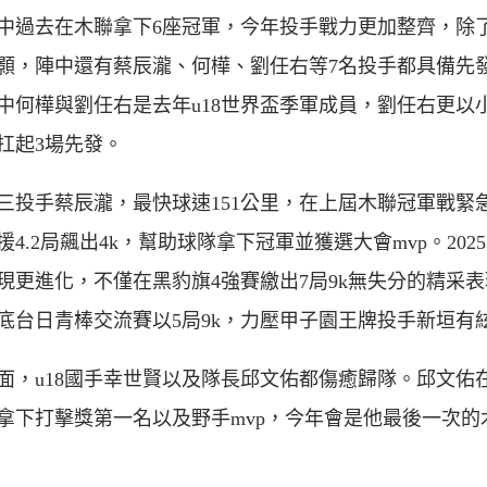
中過去在木聯拿下6座冠軍，今年投手戰力更加整齊，除
顥，陣中還有蔡辰瀧、何樺、劉任右等7名投手都具備先
中何樺與劉任右是去年u18世界盃季軍成員，劉任右更以
扛起3場先發。
三投手蔡辰瀧，最快球速151公里，在上屆木聯冠軍戰緊
援4.2局飆出4k，幫助球隊拿下冠軍並獲選大會mvp。202
現更進化，不僅在黑豹旗4強賽繳出7局9k無失分的精采
底台日青棒交流賽以5局9k，力壓甲子園王牌投手新垣有
面，u18國手幸世賢以及隊長邱文佑都傷癒歸隊。邱文佑
拿下打擊獎第一名以及野手mvp，今年會是他最後一次的