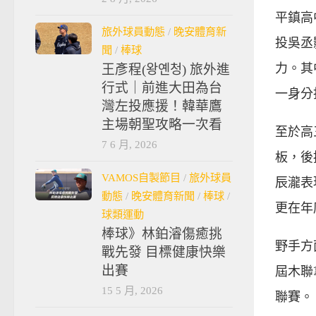
平鎮高
旅外球員動態
/
晚安體育新
投吳丞
聞
/
棒球
力。其
王彥程(왕옌청) 旅外進
行式｜前進大田為台
一身分
灣左投應援！韓華鷹
主場朝聖攻略一次看
至於高
7 6 月, 2026
板，後
VAMOS自製節目
/
旅外球員
辰瀧表
動態
/
晚安體育新聞
/
棒球
/
更在年
球類運動
棒球》林鉑濬傷癒挑
野手方
戰先發 目標健康快樂
出賽
屆木聯
15 5 月, 2026
聯賽。