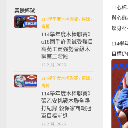
中心棒
業餘棒球
與心態
114學年度木棒聯賽
/
棒球
/
青棒
然身材
114學年度木棒聯賽》
u18國手許書誠受囑目
114
高苑工商強勢晉級木
目標仍
聯第二階段
12 2 月, 2026
114學年度木棒聯賽
/
棒球
/
青棒
114學年度木棒聯賽》
張乙安挑戰木聯全壘
打紀錄 穀保家商朝冠
軍目標前進
12 2 月, 2026