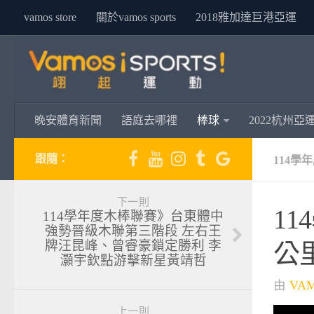
vamos store
關於vamos sports
2018雅加達巨港亞運
晚安體育新聞
語庭去哪裡
棒球
2022杭州亞
跟隨：
114學
下一則
11
114學年度木棒聯賽》台東體中
強勢晉級木聯第三階段 左右王
牌汪昆峰、曾睿豪鎖定勝利 李
公
灝宇欽點游擊新星黃靖哲
由
VA
上一則