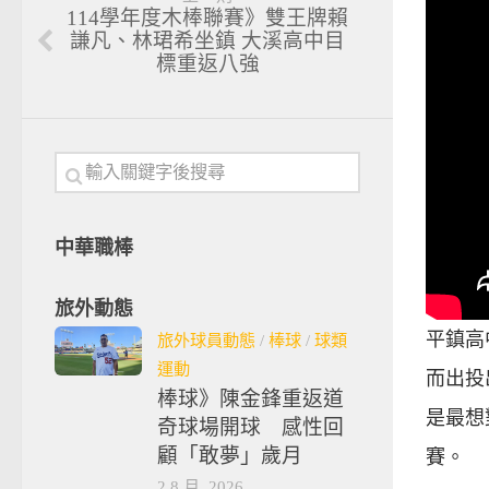
114學年度木棒聯賽》雙王牌賴
謙凡、林珺希坐鎮 大溪高中目
標重返八強
中華職棒
旅外動態
平鎮高
旅外球員動態
/
棒球
/
球類
運動
而出投
棒球》陳金鋒重返道
是最想
奇球場開球 感性回
顧「敢夢」歲月
賽。
2 8 月, 2026