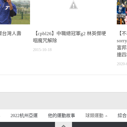
傑台灣人壽
【cpbl26】中職總冠軍g2 林英傑哽
【不
咽魔咒解除
so
富邦
2015-10-18
連四
2020-
2022杭州亞運
他的運動故事
球類運動
綜合