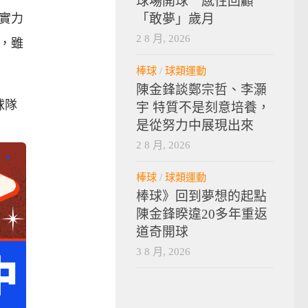
球場開球 感性回顧
實力
「敢夢」歲月
2 8 月, 2026
手，雖
棒球
/
球類運動
陳金鋒談鄭宗哲、李灝
球隊
宇 特質不是刻意培養，
是從努力中展現出來
2 8 月, 2026
棒球
/
球類運動
棒球》回到夢想的起點
陳金鋒睽違20多年重返
道奇開球
3 8 月, 2026