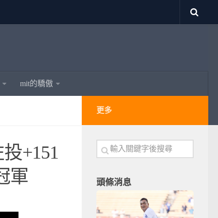
mit的驕傲
更多
投+151
冠軍
頭條消息