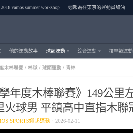
2018 vamos summer workshop
翊起為在東京的運動員加油
運
他的運動故事
球類運動
綜合運動
技擊類運動
/
/
/
年度木棒聯賽
棒球
球類運動
青棒
4學年度木棒聯賽》149公里左
里火球男 平鎮高中直指木聯
MOS SPORTS翊起運動
·
2026-02-11