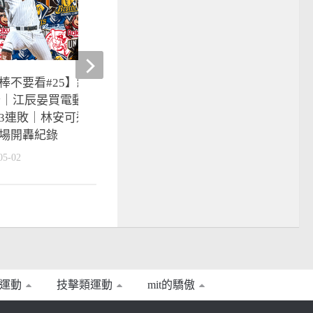
棒不要看#25】統一獅打索沙說
棒球》結合嘻哈、啤酒與
rry｜江辰晏買電動也能拿勝投｜
際棒球場「嘻啤」一「夏
3連敗｜林安可追平新人王柏融
2018-07-17
場開轟紀錄
05-02
運動
技擊類運動
mit的驕傲