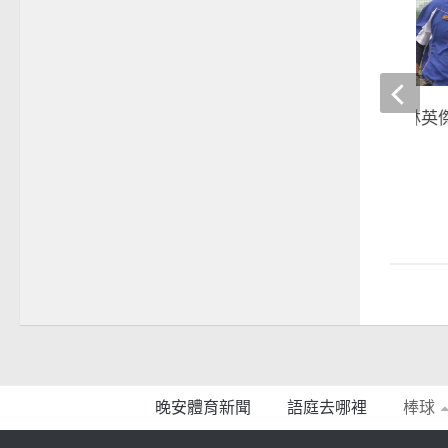
張泰山、鄭達鴻跟林英
棒球隊傳承經驗
2018-04-20
晚安體育新聞
語庭去哪裡
棒球