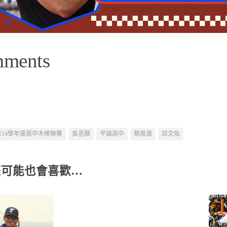
mments
114學年度高中木棒聯賽
吳丞顥
平鎮高中
蔡辰瀧
邱文佑
您可能也會喜歡…