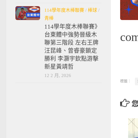
114學年度木棒聯賽
/
棒球
/
青棒
114學年度木棒聯賽》
co
台東體中強勢晉級木
聯第三階段 左右王牌
汪昆峰、曾睿豪鎖定
勝利 李灝宇欽點游擊
新星黃靖哲
12 2 月, 2026
標籤：