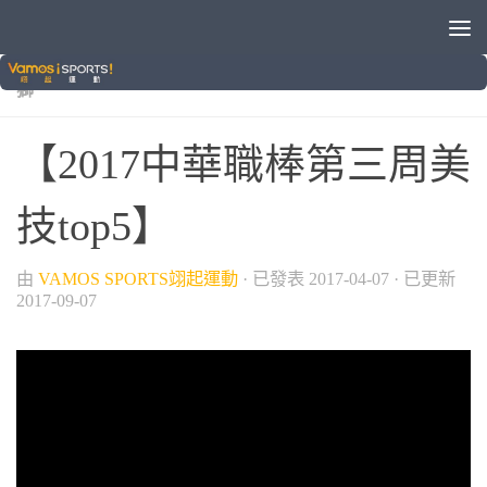
/
/
/
/
/
中信兄弟
中華職棒
富邦悍將
棒球
樂天桃猿
統一
獅
【2017中華職棒第三周美
技top5】
由
VAMOS SPORTS翊起運動
· 已發表
2017-04-07
· 已更新
2017-09-07