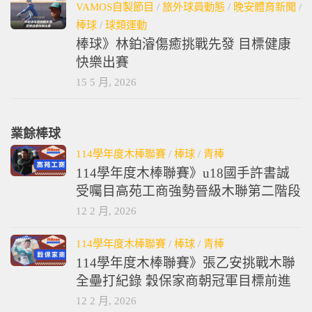
VAMOS自製節目
/
旅外球員動態
/
晚安體育新聞
/
棒球
/
球類運動
棒球》林鉑濬傷癒挑戰先發 目標健康
快樂出賽
15 5 月, 2026
業餘棒球
114學年度木棒聯賽
/
棒球
/
青棒
114學年度木棒聯賽》u18國手許書誠
受囑目高苑工商強勢晉級木聯第二階段
12 2 月, 2026
114學年度木棒聯賽
/
棒球
/
青棒
114學年度木棒聯賽》張乙安挑戰木聯
全壘打紀錄 穀保家商朝冠軍目標前進
12 2 月, 2026