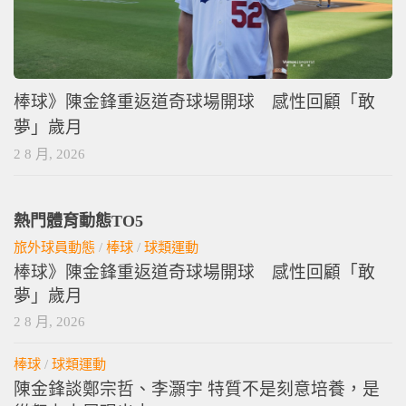
棒球》陳金鋒重返道奇球場開球 感性回顧「敢
夢」歲月
2 8 月, 2026
熱門體育動態TO5
旅外球員動態
/
棒球
/
球類運動
棒球》陳金鋒重返道奇球場開球 感性回顧「敢
夢」歲月
2 8 月, 2026
棒球
/
球類運動
陳金鋒談鄭宗哲、李灝宇 特質不是刻意培養，是