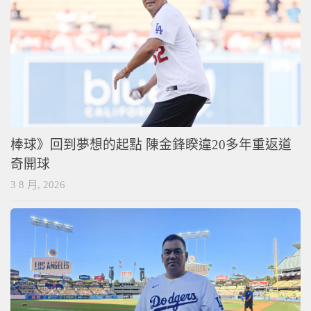
棒球》回到夢想的起點 陳金鋒睽違20多年重返道
奇開球
3 8 月, 2026