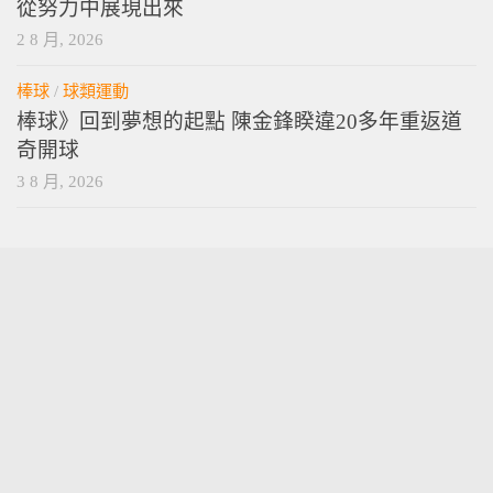
從努力中展現出來
2 8 月, 2026
棒球
/
球類運動
棒球》回到夢想的起點 陳金鋒睽違20多年重返道
奇開球
3 8 月, 2026
vamossports © 2026. 版權所有。
技術提供
wordpress
. 主題設計提供
press customizr
.