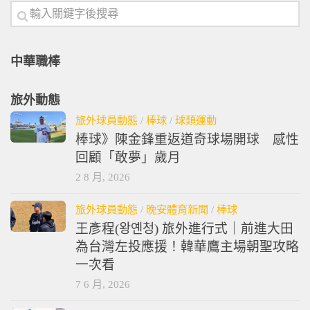
中華職棒
旅外動態
旅外球員動態
/
棒球
/
球類運動
棒球》陳金鋒重返道奇球場開球 感性
回顧「敢夢」歲月
2 8 月, 2026
旅外球員動態
/
晚安體育新聞
/
棒球
王彥程(왕옌청) 旅外進行式｜前進大田
為台灣左投應援！韓華鷹主場朝聖攻略
一次看
7 6 月, 2026