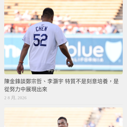
陳金鋒談鄭宗哲、李灝宇 特質不是刻意培養，是
從努力中展現出來
2 8 月, 2026