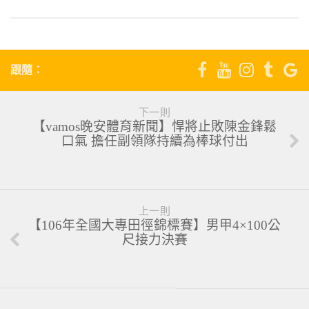
跟隨：
下一則
【vamos晚安體育新聞】悍將止敗陳金鋒鬆
口氣 擔任副領隊持續為棒球付出
上一則
【106年全國大專田徑錦標賽】男甲4×100公
尺接力決賽