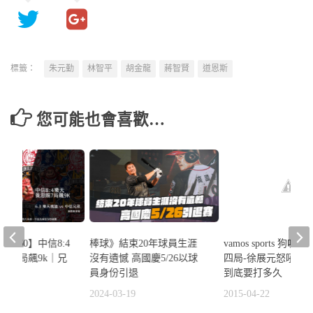
標籤：
朱元勤
林智平
胡金龍
蔣智賢
道恩斯
您可能也會喜歡…
vamos sports 狗吠
看#60】中信8:4
棒球》結束20年球員生涯
四局-徐展元怒吼中
賜7局飆9k｜兄
沒有遺憾 高國慶5/26以球
到底要打多久
猿
員身份引退
2015-04-22
3
2024-03-19