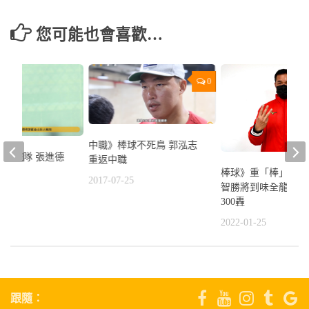
您可能也會喜歡…
0
中職》棒球不死鳥 郭泓志
別海盜隊 張進德
重返中職
戰袍
棒球》重「棒」加盟
2017-07-25
智勝將到味全龍 挑
9
300轟
2022-01-25
跟隨：