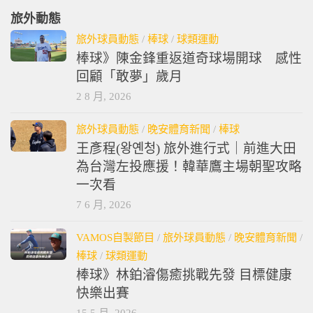
旅外動態
旅外球員動態
/
棒球
/
球類運動
棒球》陳金鋒重返道奇球場開球 感性
回顧「敢夢」歲月
2 8 月, 2026
旅外球員動態
/
晚安體育新聞
/
棒球
王彥程(왕옌청) 旅外進行式｜前進大田
為台灣左投應援！韓華鷹主場朝聖攻略
一次看
7 6 月, 2026
VAMOS自製節目
/
旅外球員動態
/
晚安體育新聞
/
棒球
/
球類運動
棒球》林鉑濬傷癒挑戰先發 目標健康
快樂出賽
15 5 月, 2026