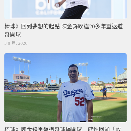
棒球》回到夢想的起點 陳金鋒睽違20多年重返道
奇開球
3 8 月, 2026
棒球》陳金鋒重返道奇球場開球 感性回顧「敢