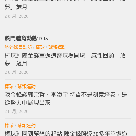
夢」歲月
2 8 月, 2026
熱門體育動態TO5
旅外球員動態
/
棒球
/
球類運動
棒球》陳金鋒重返道奇球場開球 感性回顧「敢
夢」歲月
2 8 月, 2026
棒球
/
球類運動
陳金鋒談鄭宗哲、李灝宇 特質不是刻意培養，是
從努力中展現出來
2 8 月, 2026
棒球
/
球類運動
棒球》回到夢想的起點 陳金鋒睽違20多年重返道