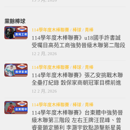
業餘棒球
114學年度木棒聯賽
/
棒球
/
青棒
114學年度木棒聯賽》u18國手許書誠
受囑目高苑工商強勢晉級木聯第二階段
12 2 月, 2026
114學年度木棒聯賽
/
棒球
/
青棒
114學年度木棒聯賽》張乙安挑戰木聯
全壘打紀錄 穀保家商朝冠軍目標前進
12 2 月, 2026
114學年度木棒聯賽
/
棒球
/
青棒
114學年度木棒聯賽》台東體中強勢晉
級木聯第三階段 左右王牌汪昆峰、曾
睿豪鎖定勝利 李灝宇欽點游擊新星黃