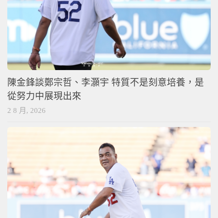
陳金鋒談鄭宗哲、李灝宇 特質不是刻意培養，是
從努力中展現出來
2 8 月, 2026