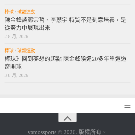
棒球
/
球類運動
陳金鋒談鄭宗哲、李灝宇 特質不是刻意培養，是
從努力中展現出來
2 8 月, 2026
棒球
/
球類運動
棒球》回到夢想的起點 陳金鋒睽違20多年重返道
奇開球
3 8 月, 2026
vamossports © 2026. 版權所有。