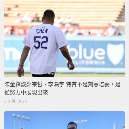
陳金鋒談鄭宗哲、李灝宇 特質不是刻意培養，是
從努力中展現出來
2 8 月, 2026