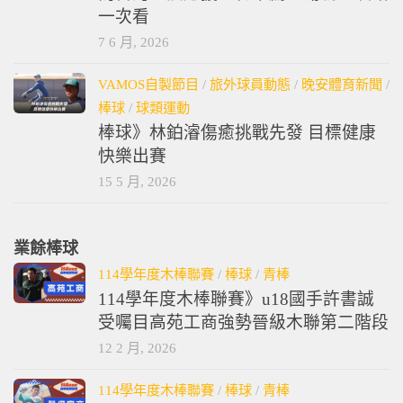
一次看
7 6 月, 2026
VAMOS自製節目
/
旅外球員動態
/
晚安體育新聞
/
棒球
/
球類運動
棒球》林鉑濬傷癒挑戰先發 目標健康
快樂出賽
15 5 月, 2026
業餘棒球
114學年度木棒聯賽
/
棒球
/
青棒
114學年度木棒聯賽》u18國手許書誠
受囑目高苑工商強勢晉級木聯第二階段
12 2 月, 2026
114學年度木棒聯賽
/
棒球
/
青棒