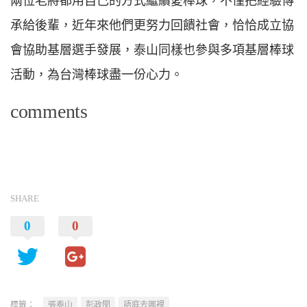
兩位老將都用自己的方式繼續愛棒球，不僅把經驗傳
承給後輩，近年來他們更努力回饋社會，恰恰成立協
會協助基層選手發展，泰山同樣也參與多項基層棒球
活動，為台灣棒球盡一份心力。
comments
SHARE
0
0
標籤：
張泰山
彭政閔
語庭去哪裡