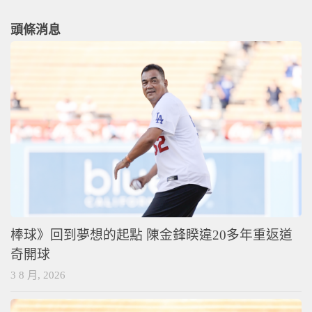
頭條消息
棒球》回到夢想的起點 陳金鋒睽違20多年重返道
奇開球
3 8 月, 2026