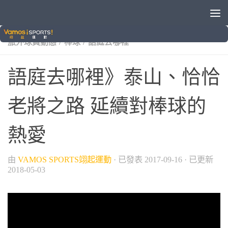
/
/
/
/
VAMOS自製節目
中信兄弟
中華職棒
女生愛運動
/
/
旅外球員動態
棒球
語庭去哪裡
語庭去哪裡》泰山、恰恰
老將之路 延續對棒球的
熱愛
由
VAMOS SPORTS翊起運動
· 已發表
2017-09-16
· 已更新
2018-05-03