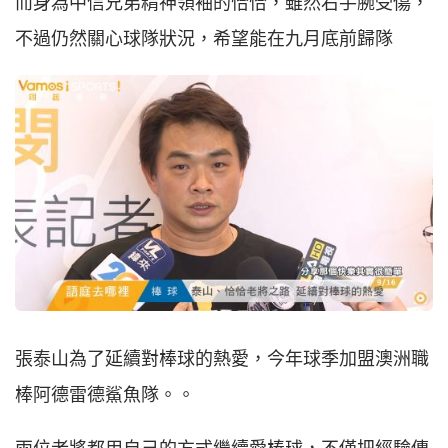
而身為中信兄弟精神領袖的恰恰，雖然右手腕受傷，
不過仍然關心球隊狀況，希望能在九月底前歸隊
張泰山為了延續對棒球的熱愛，今年球季加盟澳洲職
棒阿德雷德鯊魚隊。。