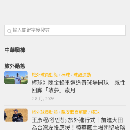
中華職棒
旅外動態
旅外球員動態
/
棒球
/
球類運動
棒球》陳金鋒重返道奇球場開球 感性
回顧「敢夢」歲月
2 8 月, 2026
旅外球員動態
/
晚安體育新聞
/
棒球
王彥程(왕옌청) 旅外進行式｜前進大田
為台灣左投應援！韓華鷹主場朝聖攻略