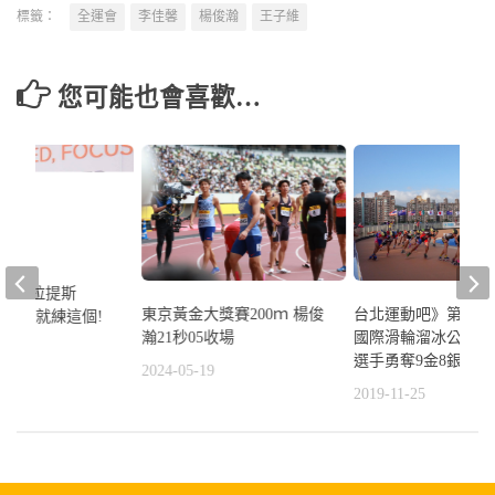
標籤：
全運會
李佳馨
楊俊瀚
王子維
您可能也會喜歡…
蕾+彼拉提斯
台北運動吧》第一屆
東京黃金大獎賽200ｍ 楊俊
 想要強壯就練這個!
國際滑輪溜冰公開賽
瀚21秒05收場
2
選手勇奪9金8銀8銅
2024-05-19
2019-11-25