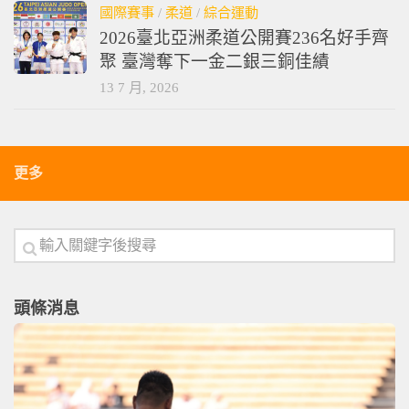
國際賽事
/
柔道
/
綜合運動
2026臺北亞洲柔道公開賽236名好手齊
聚 臺灣奪下一金二銀三銅佳績
13 7 月, 2026
更多
頭條消息