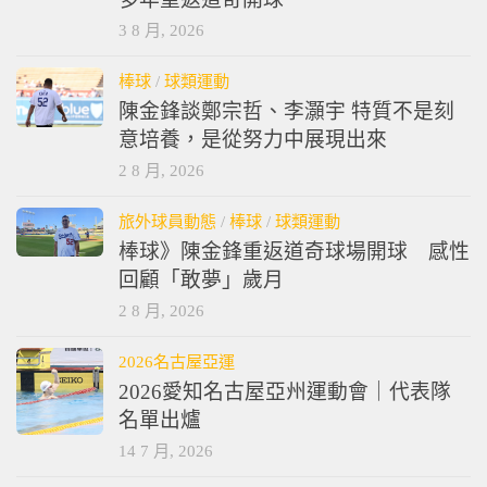
3 8 月, 2026
棒球
/
球類運動
陳金鋒談鄭宗哲、李灝宇 特質不是刻
意培養，是從努力中展現出來
2 8 月, 2026
旅外球員動態
/
棒球
/
球類運動
棒球》陳金鋒重返道奇球場開球 感性
回顧「敢夢」歲月
2 8 月, 2026
2026名古屋亞運
2026愛知名古屋亞州運動會｜代表隊
名單出爐
14 7 月, 2026