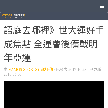
/
/
/
/
女生愛運動
田徑
綜合運動
羽球
語庭去哪裡
語庭去哪裡》世大運好手
成焦點 全運會後備戰明
年亞運
由
VAMOS SPORTS翊起運動
· 已發表
2017-10-28
· 已更新
2018-05-03