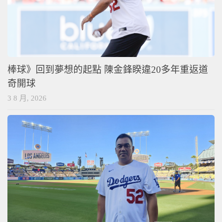
棒球》回到夢想的起點 陳金鋒睽違20多年重返道
奇開球
3 8 月, 2026