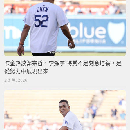
陳金鋒談鄭宗哲、李灝宇 特質不是刻意培養，是
從努力中展現出來
2 8 月, 2026