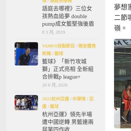
球
/
語庭去哪裡
夢想
語庭去哪裡》三位女
孩熱血追夢 double
二節
pump成女籃堅強後盾
嶺。
8 3 月, 2019
VAMOS自製節目
/
晚安體育
新聞
/
籃球
籃球》「新竹攻城
獅」正式亮相 全新組
合拚戰p league+
20 8 月, 2020
2022杭州亞運
/
中華隊
/
亞
運
/
籃球
杭州亞運》領先半場
遭中國逆轉 男籃連兩
屆第四作收