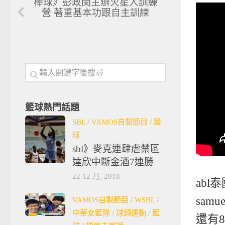
棒球》彭政閔主辦火星人訓練
營 著重基本功跟自主訓練
籃球熱門話題
SBL
/
VAMOS自製節目
/
籃
球
sbl》麥克連肆虐禁區
達欣中斷金酒7連勝
22 12 月, 2018
ab
sam
VAMOS自製節目
/
WSBL
/
中華女籃隊
/
球類運動
/
籃
還有