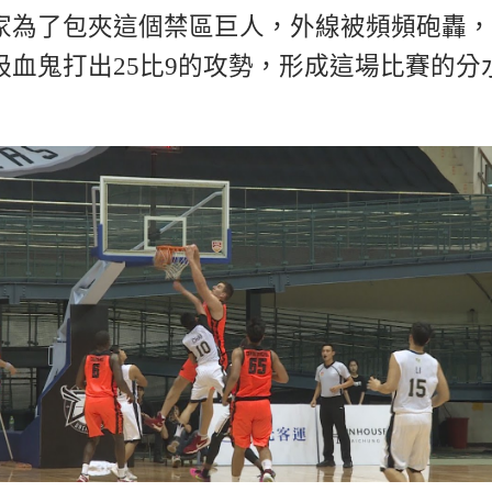
家為了包夾這個禁區巨人，外線被頻頻砲轟，
吸血鬼打出25比9的攻勢，形成這場比賽的分