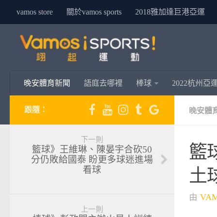
vamos store
關於vamos sports
2018雅加達巨港亞運
晚安體育新聞
語庭去哪裡
棒球
2022杭州亞
跟隨：
晚安體
下一則
籃
籃球》王維琳、陳晏宇合砍50
分仍敗給國泰 盼更多球迷進場
看球
土
由
VA
上一則