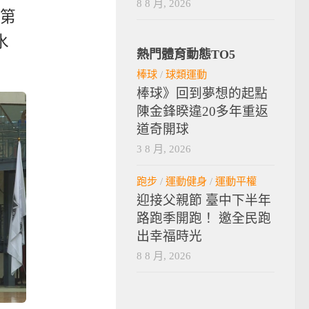
8 8 月, 2026
第
水
熱門體育動態TO5
棒球
/
球類運動
棒球》回到夢想的起點
陳金鋒睽違20多年重返
道奇開球
3 8 月, 2026
跑步
/
運動健身
/
運動平權
迎接父親節 臺中下半年
路跑季開跑！ 邀全民跑
出幸福時光
8 8 月, 2026