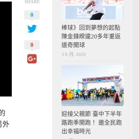
SHARE
0
棒球》回到夢想的起點
陳金鋒睽違20多年重返
0
道奇開球
3 8 月, 2026
的
迎接父親節 臺中下半年
路跑季開跑！ 邀全民跑
另外
出幸福時光