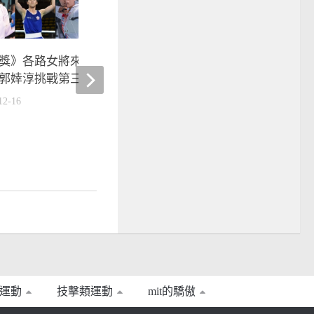
綜合》體壇盛會運動精英
兆村、郭婞淳獲最佳男女
2017-12-27
獎》各路女將來勢洶洶 戴資
郭婞淳挑戰第三次奪獎
12-16
運動
技擊類運動
mit的驕傲