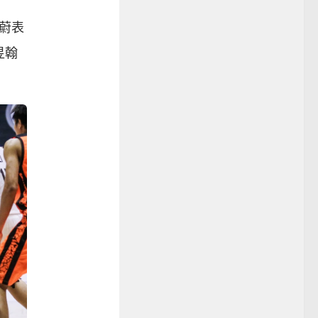
蔚表
昱翰