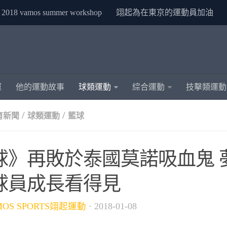
2018 vamos summer workshop
翊起為在東京的運動員加油
運
他的運動故事
球類運動
綜合運動
技擊類運動
/
/
育新聞
球類運動
籃球
球》再敗於泰國莫諾吸血鬼 
球員成長看得見
MOS SPORTS翊起運動
·
2018-01-08