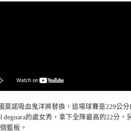
l泰國莫諾吸血鬼洋將替換，這場球賽是229公分
uel deguara的處女秀，拿下全隊最高的22分，
8個籃板。