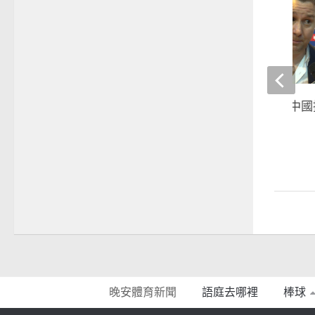
足球》gary white被
澄清只是交流
2018-05-24
晚安體育新聞
語庭去哪裡
棒球