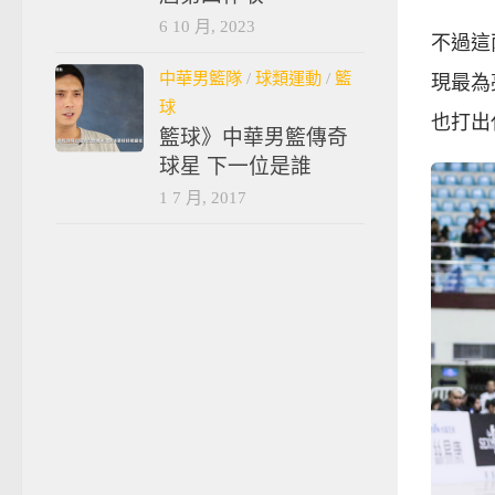
6 10 月, 2023
不過這
中華男籃隊
/
球類運動
/
籃
現最為
球
也打出
籃球》中華男籃傳奇
球星 下一位是誰
1 7 月, 2017