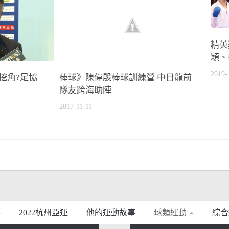
精英
穎、
2019-
中國挖角?足協
棒球》陳偉殷棒球訓練營 中日龍前
隊友跨海助陣
2017-11-11
2022杭州亞運
他的運動故事
球類運動
綜合