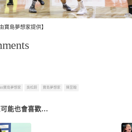
由寶島夢想家提供】
mments
abl寶島夢想家
吳松蔚
寶島夢想家
陳昱翰
您可能也會喜歡…