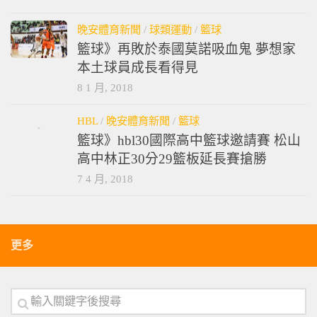
晚安體育新聞
/
球類運動
/
籃球
籃球》再敗於泰國莫諾吸血鬼 夢想家
本土球員成長看得見
8 1 月, 2018
HBL
/
晚安體育新聞
/
籃球
籃球》hbl30國際高中籃球邀請賽 松山
高中林正30分29籃板延長賽搶勝
7 4 月, 2018
更多