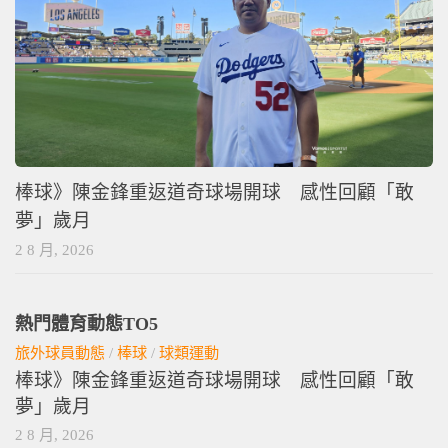
棒球》陳金鋒重返道奇球場開球 感性回顧「敢
夢」歲月
2 8 月, 2026
熱門體育動態TO5
旅外球員動態
/
棒球
/
球類運動
棒球》陳金鋒重返道奇球場開球 感性回顧「敢
夢」歲月
2 8 月, 2026