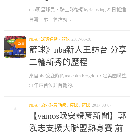
nba明星球員，騎士隊後衛kyrie irving​ 22日抵達
台灣，第一個活動...
NBA
/
球類運動
/
籃球
2017-06-30
0
籃球》nba新人王訪台 分享
二輪新秀的歷程
來自nba公鹿隊的malcolm brogdon，是美國職籃
51年來首位非首輪的...
NBA
/
旅外球員動態
/
棒球
/
籃球
2017-03-07
【vamos晚安體育新聞】郭
泓志支援大聯盟熱身賽 前