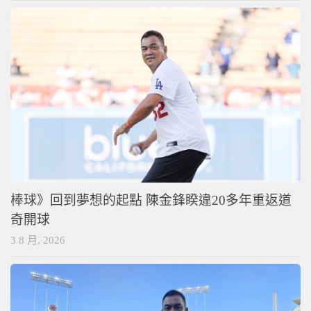
棒球》回到夢想的起點 陳金鋒睽違20多年重返道
奇開球
3 8 月, 2026