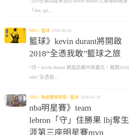
7月9日第四度來台的 kevin durant 化身導師現身
「rise, gri...
NBA
/
籃球
2018-06-26
籃球》kevin durant將開啟
2018“全憑我敢”籃球之旅
7月，kevin durant 將造訪廣州與臺北，展開2018
nike“全憑我...
NBA
/
晚安體育新聞
/
籃球
2018-02-19
nba明星賽》team
lebron「守」住勝果 lbj奪生
涯第三座明星賽mvp