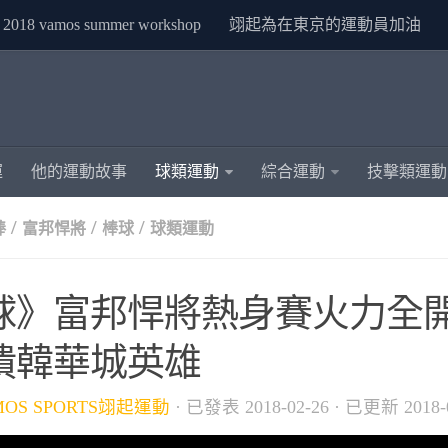
2018 vamos summer workshop
翊起為在東京的運動員加油
運
他的運動故事
球類運動
綜合運動
技擊類運動
/
/
/
棒
富邦悍將
棒球
球類運動
球》富邦悍將熱身賽火力全開 
潰韓華城英雄
MOS SPORTS翊起運動
· 已發表
2018-02-26
· 已更新
2018-