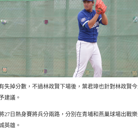
有失掉分數，不過林政賢下場後，葉君璋也針對林政賢今
予建議。
將27日熱身賽將兵分兩路，分別在青埔和燕巢球場出戰樂
城英雄。