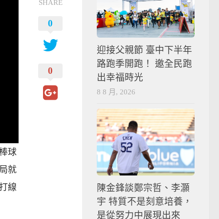
SHARE
0
迎接父親節 臺中下半年
路跑季開跑！ 邀全民跑
0
出幸福時光
8 8 月, 2026
棒球
局就
打線
陳金鋒談鄭宗哲、李灝
宇 特質不是刻意培養，
是從努力中展現出來