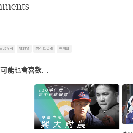
mments
富邦悍將
林政賢
耐克森英雄
高國輝
您可能也會喜歡…