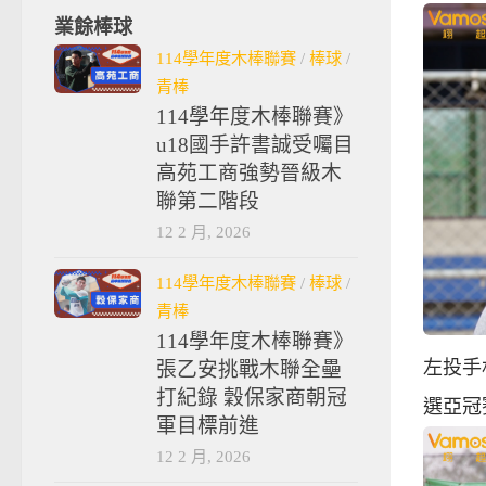
業餘棒球
114學年度木棒聯賽
/
棒球
/
青棒
114學年度木棒聯賽》
u18國手許書誠受囑目
高苑工商強勢晉級木
聯第二階段
12 2 月, 2026
114學年度木棒聯賽
/
棒球
/
青棒
114學年度木棒聯賽》
左投手
張乙安挑戰木聯全壘
打紀錄 穀保家商朝冠
選亞冠
軍目標前進
12 2 月, 2026