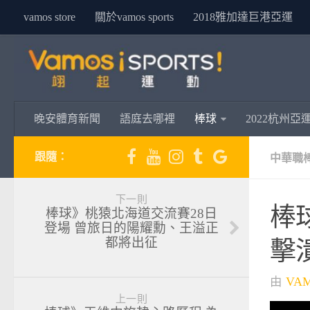
vamos store
關於vamos sports
2018雅加達巨港亞運
晚安體育新聞
語庭去哪裡
棒球
2022杭州亞
跟隨：
中華職
下一則
棒
棒球》桃猿北海道交流賽28日
登場 曾旅日的陽耀勳、王溢正
都將出征
擊
由
VA
上一則