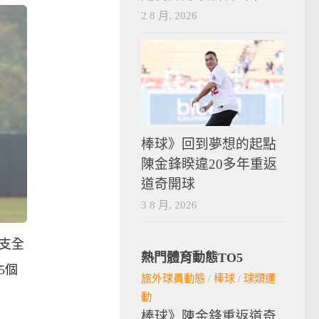
2 8 月, 2026
棒球》回到夢想的起點
陳金鋒睽違20多年重返
道奇開球
3 8 月, 2026
3支全
熱門體育動態TO5
5個
旅外球員動態
/
棒球
/
球類運
動
棒球》陳金鋒重返道奇