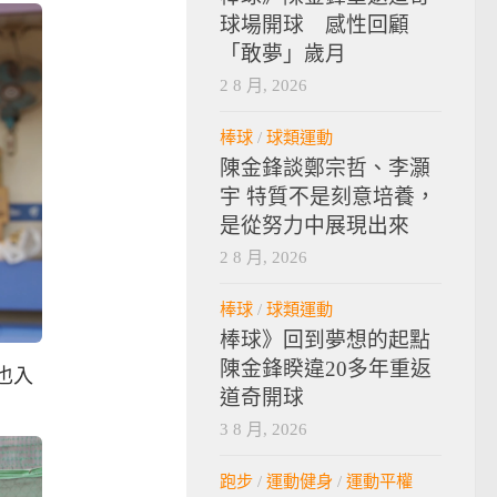
球場開球 感性回顧
「敢夢」歲月
2 8 月, 2026
棒球
/
球類運動
陳金鋒談鄭宗哲、李灝
宇 特質不是刻意培養，
是從努力中展現出來
2 8 月, 2026
棒球
/
球類運動
棒球》回到夢想的起點
陳金鋒睽違20多年重返
也入
道奇開球
3 8 月, 2026
跑步
/
運動健身
/
運動平權