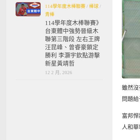
114學年度木棒聯賽
/
棒球
/
青棒
114學年度木棒聯賽》
台東體中強勢晉級木
聯第三階段 左右王牌
汪昆峰、曾睿豪鎖定
勝利 李灝宇欽點游擊
新星黃靖哲
12 2 月, 2026
雖然沒
問題給
富邦悍
人和華