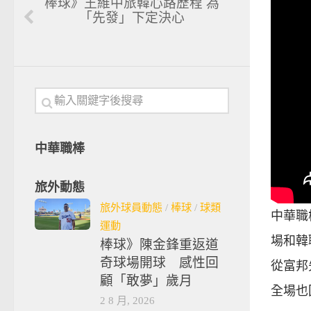
棒球》王維中旅韓心路歷程 為
「先發」下定決心
中華職棒
旅外動態
旅外球員動態
/
棒球
/
球類
中華職
運動
場和韓
棒球》陳金鋒重返道
奇球場開球 感性回
從富邦
顧「敢夢」歲月
全場也
2 8 月, 2026