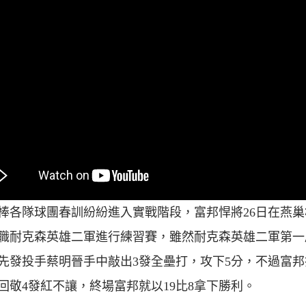
棒各隊球團春訓紛紛進入實戰階段，富邦悍將26日在燕巢
職耐克森英雄二軍進行練習賽，雖然耐克森英雄二軍第一
先發投手蔡明晉手中敲出3發全壘打，攻下5分，不過富邦
回敬4發紅不讓，終場富邦就以19比8拿下勝利。