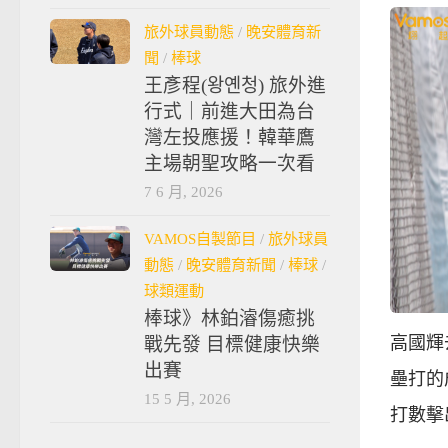
旅外球員動態
/
晚安體育新
聞
/
棒球
王彥程(왕옌청) 旅外進
行式｜前進大田為台
灣左投應援！韓華鷹
主場朝聖攻略一次看
7 6 月, 2026
VAMOS自製節目
/
旅外球員
動態
/
晚安體育新聞
/
棒球
/
球類運動
棒球》林鉑濬傷癒挑
高國輝
戰先發 目標健康快樂
出賽
壘打的
15 5 月, 2026
打數擊