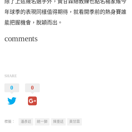
除了上述幾名選手外，黃甘霖總教練也點名楊家維今
年球季的表現同樣值得期待，就看開季前的熱身賽誰
能把握機會，脫穎而出。
comments
SHARE
0
0
標籤：
潘彥廷
統一獅
陳重廷
黃甘霖