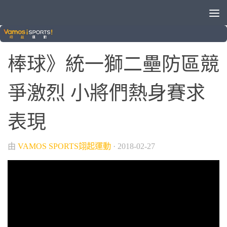
/
/
/
中華職棒
棒球
球類運動
統一獅
棒球》統一獅二壘防區競
爭激烈 小將們熱身賽求
表現
由
VAMOS SPORTS翊起運動
·
2018-02-27