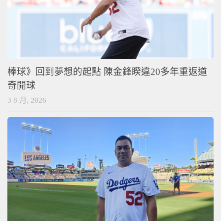
棒球》回到夢想的起點 陳金鋒睽違20多年重返道
奇開球
3 8 月, 2026