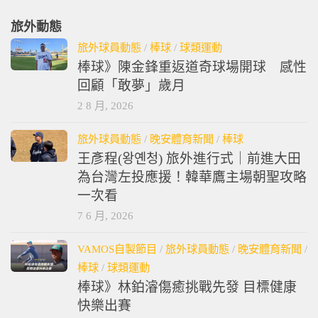
旅外動態
旅外球員動態
/
棒球
/
球類運動
棒球》陳金鋒重返道奇球場開球 感性
回顧「敢夢」歲月
2 8 月, 2026
旅外球員動態
/
晚安體育新聞
/
棒球
王彥程(왕옌청) 旅外進行式｜前進大田
為台灣左投應援！韓華鷹主場朝聖攻略
一次看
7 6 月, 2026
VAMOS自製節目
/
旅外球員動態
/
晚安體育新聞
/
棒球
/
球類運動
棒球》林鉑濬傷癒挑戰先發 目標健康
快樂出賽