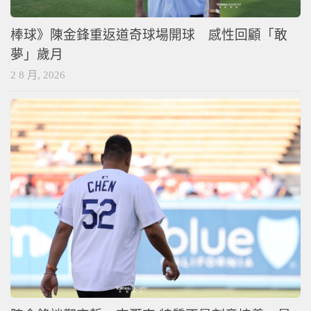
棒球》陳金鋒重返道奇球場開球 感性回顧「敢
夢」歲月
2 8 月, 2026