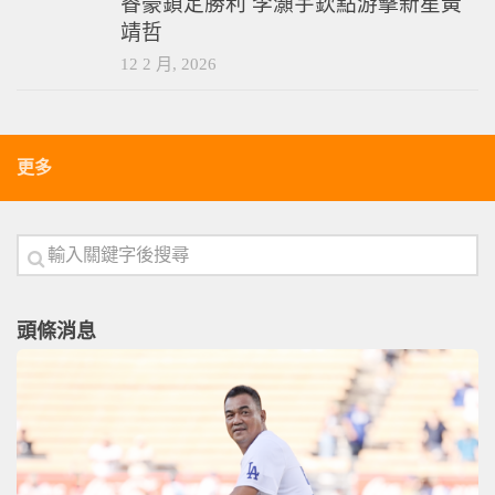
睿豪鎖定勝利 李灝宇欽點游擊新星黃
靖哲
12 2 月, 2026
更多
頭條消息