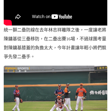
統一獅二壘防線在去年林志祥離隊之後，一度讓老將
陳鏞基從三壘移防，在二壘出賽16場，不過球團考量
對陳鏞基膝蓋的負擔太大，今年計畫讓年輕小將們競
爭先發二壘手。