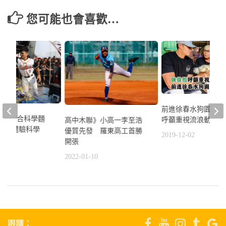
您可能也會喜歡…
前進徐春水狗園 陳
一獅結合科學麵
呼籲重視流浪動物議
高中木聯》小高一李至浩
打賞 體驗科學
優質先發 羅東高工首勝
2019-12-02
無法檔
開張
9
2022-01-10
跟隨：