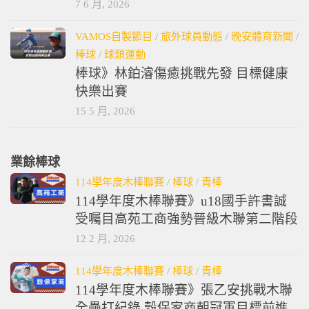
7 6 月, 2026
VAMOS自製節目
/
旅外球員動態
/
晚安體育新聞
/
棒球
/
球類運動
棒球》林鉑濬傷癒挑戰先發 目標健康
快樂出賽
15 5 月, 2026
業餘棒球
114學年度木棒聯賽
/
棒球
/
青棒
114學年度木棒聯賽》u18國手許書誠
受囑目高苑工商強勢晉級木聯第二階段
12 2 月, 2026
114學年度木棒聯賽
/
棒球
/
青棒
114學年度木棒聯賽》張乙安挑戰木聯
全壘打紀錄 穀保家商朝冠軍目標前進