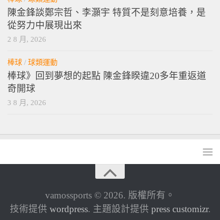
陳金鋒談鄭宗哲、李灝宇 特質不是刻意培養，是
從努力中展現出來
2 8 月, 2026
棒球
/
球類運動
棒球》回到夢想的起點 陳金鋒睽違20多年重返道
奇開球
3 8 月, 2026
vamossports © 2026. 版權所有。
技術提供
wordpress
. 主題設計提供
press customizr
.