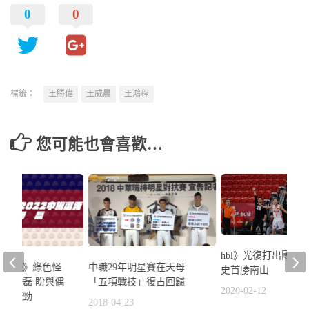
0
0
標籤：
王勝偉
王威晨
王鴻程
您可能也會喜歡…
hbl》光復打出團隊籃
秀點將錄》綠色怪
中職29年明星賽在天母
史首勝南山
司令潘磊 盼與偶
「五項戰技」復古回歸
2020-02-12
同場較勁
2018-04-23