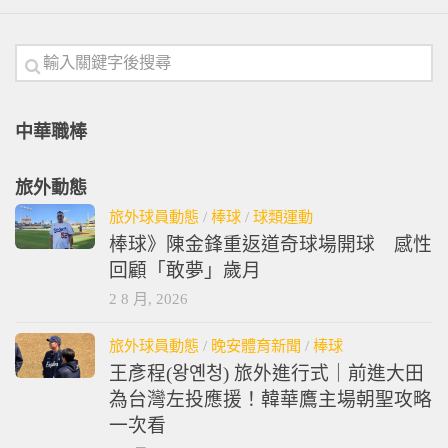
中華職棒
旅外動態
旅外球員動態
/
棒球
/
球類運動
棒球》陳金鋒重返道奇球場開球 感性
回顧「敢夢」歲月
2 8 月, 2026
旅外球員動態
/
晚安體育新聞
/
棒球
王彥程(왕옌청) 旅外進行式｜前進大田
為台灣左投應援！韓華鷹主場朝聖攻略
一次看