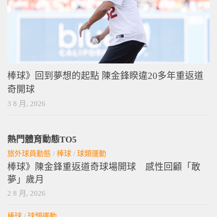
棒球》回到夢想的起點 陳金鋒睽違20多年重返道
奇開球
3 8 月, 2026
熱門體育動態TO5
旅外球員動態
/
棒球
/
球類運動
棒球》陳金鋒重返道奇球場開球 感性回顧「敢
夢」歲月
2 8 月, 2026
棒球
/
球類運動