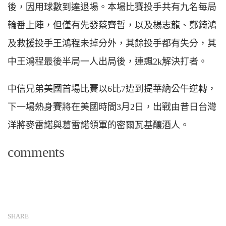
後，因用球數到達退場。本場比賽投手共有九名每局
輪番上陣，但僅有先發蔡齊哲，以及楊志龍、鄭錡鴻
及救援投手王鴻程未掉分外，其餘投手都有失分，其
中王鴻程最後半局一人出局後，連飆2k解決打者。
中信兄弟美國首場比賽以6比7遭到提華納公牛逆轉，
下一場熱身賽將在美國時間3月2日，出戰由昔日台灣
洋將麥雷諾與葛雷諾領軍的密爾瓦基釀酒人。
comments
SHARE