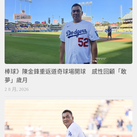
棒球》陳金鋒重返道奇球場開球 感性回顧「敢
夢」歲月
2 8 月, 2026