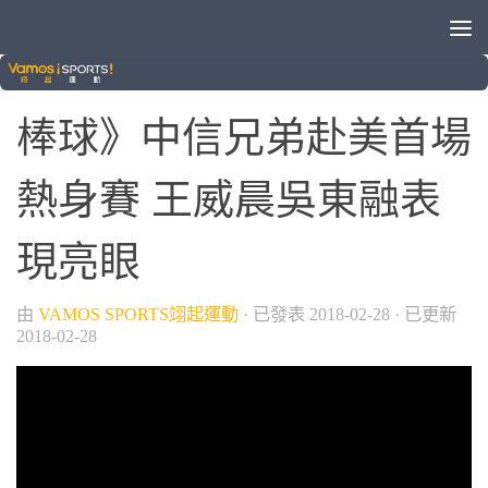
/
/
中信兄弟
晚安體育新聞
棒球
棒球》中信兄弟赴美首場
熱身賽 王威晨吳東融表
現亮眼
由
VAMOS SPORTS翊起運動
· 已發表
2018-02-28
· 已更新
2018-02-28