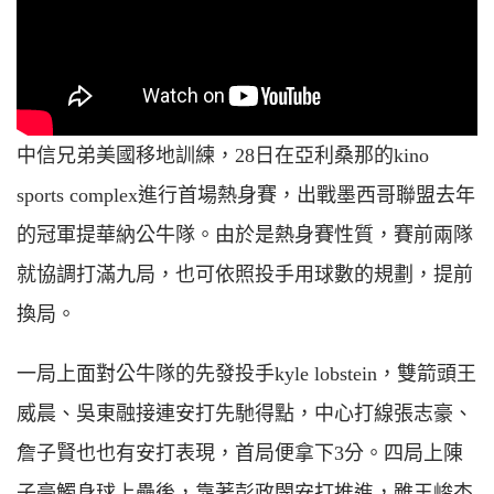
中信兄弟美國移地訓練，28日在亞利桑那的kino
sports complex進行首場熱身賽，出戰墨西哥聯盟去年
的冠軍提華納公牛隊。由於是熱身賽性質，賽前兩隊
就協調打滿九局，也可依照投手用球數的規劃，提前
換局。
一局上面對公牛隊的先發投手kyle lobstein，雙箭頭王
威晨、吳東融接連安打先馳得點，中心打線張志豪、
詹子賢也也有安打表現，首局便拿下3分。四局上陳
子豪觸身球上壘後，靠著彭政閔安打推進，雖王峻杰