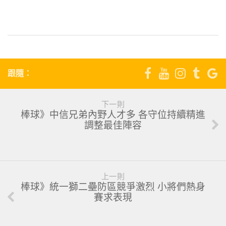
7
跟隨：
下一則
棒球》中信兄弟內野人才多 各守位持續精進
調整最佳陣容
上一則
棒球》統一獅二壘防區競爭激烈 小將們熱身
賽求表現