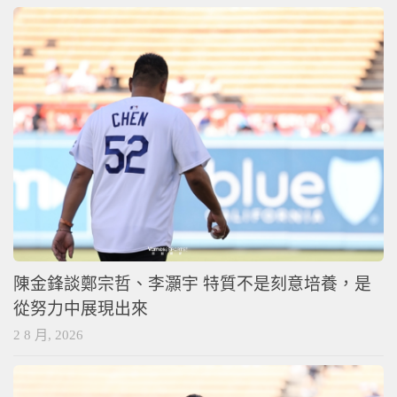
陳金鋒談鄭宗哲、李灝宇 特質不是刻意培養，是
從努力中展現出來
2 8 月, 2026