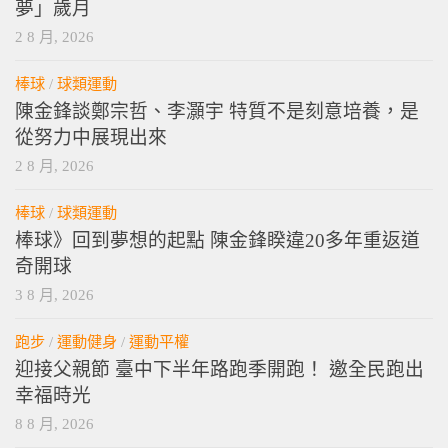
夢」歲月
2 8 月, 2026
棒球
/
球類運動
陳金鋒談鄭宗哲、李灝宇 特質不是刻意培養，是
從努力中展現出來
2 8 月, 2026
棒球
/
球類運動
棒球》回到夢想的起點 陳金鋒睽違20多年重返道
奇開球
3 8 月, 2026
跑步
/
運動健身
/
運動平權
迎接父親節 臺中下半年路跑季開跑！ 邀全民跑出
幸福時光
8 8 月, 2026