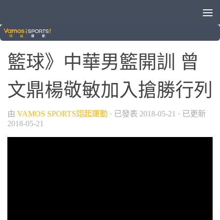
/
/
/
VAMOS自製節目
中華男籃隊
晚安體育新聞
籃球
籃球》中華男籃開訓 曾
文鼎楊敬敏加入搶勝行列
由
VAMOS SPORTS翊起運動
· 已發表
2018-05-21
· 已更新
2018-05-21