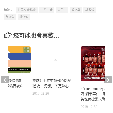
標籤：
世界盃資格賽
中華男籃
周俊三
曾文鼎
楊敬敏
胡瓏貿
譚傑龍
您可能也會喜歡…
棒球》王維中旅韓心路歷
》跳高後腰傷加
程 為「先發」下定決心
全能王晨佑首次亞
rakuten monkeys
賽
2018-02-26
齊 劉榮華任二軍總
2
英傑再披樂天戰袍
2019-12-30