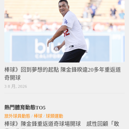
棒球》回到夢想的起點 陳金鋒睽違20多年重返道
奇開球
3 8 月, 2026
熱門體育動態TO5
旅外球員動態
/
棒球
/
球類運動
棒球》陳金鋒重返道奇球場開球 感性回顧「敢