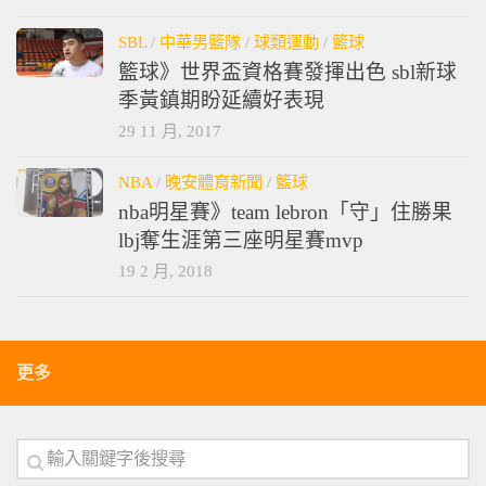
SBL
/
中華男籃隊
/
球類運動
/
籃球
籃球》世界盃資格賽發揮出色 sbl新球
季黃鎮期盼延續好表現
29 11 月, 2017
NBA
/
晚安體育新聞
/
籃球
nba明星賽》team lebron「守」住勝果
lbj奪生涯第三座明星賽mvp
19 2 月, 2018
更多