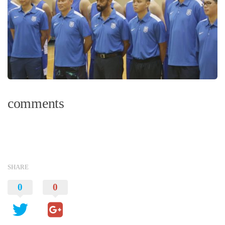
comments
SHARE
0
0