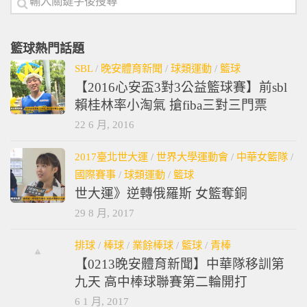
籃球熱門話題
SBL
/
晚安體育新聞
/
球類運動
/
籃球
【2016心安盃3對3公益籃球賽】前sbl
賴桂林率小淘氣 搶fiba三對三門票
22 6 月, 2016
2017臺北世大運
/
世界大學運動會
/
中華女籃隊
/
國際賽事
/
球類運動
/
籃球
世大運》逆轉俄羅斯 女籃奪銅
29 8 月, 2017
排球
/
棒球
/
業餘棒球
/
籃球
/
青棒
【0213晚安體育新聞】中華隊移訓第
九天 高中棒球聯賽第二輪開打
6 1 月, 2017