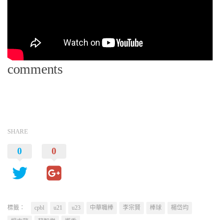
comments
SHARE
0
0
標籤：
cpbl
u21
u23
中華職棒
李宗賢
棒球
楊岱均