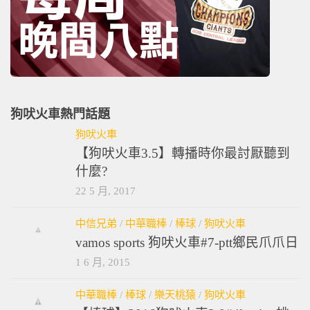
狗吠火車熱門話題
狗吠火車
【狗吠火車3.5】轉播時你最討厭聽到
什麼?
22 5 月, 2017
中信兄弟
/
中華職棒
/
棒球
/
狗吠火車
vamos sports 狗吠火車#7-ptt鄉民爪爪日
1 6 月, 2015
中華職棒
/
棒球
/
樂天桃猿
/
狗吠火車