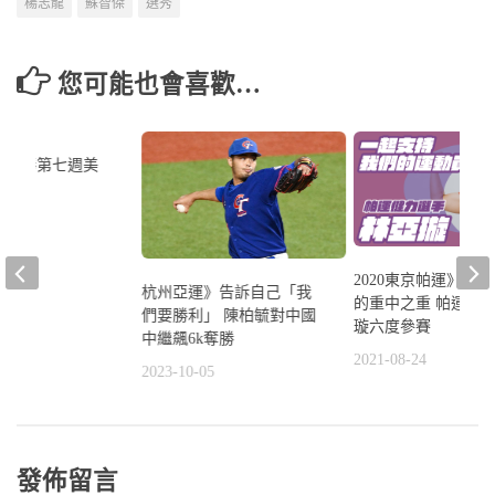
楊志龍
蘇智傑
選秀
您可能也會喜歡…
0
中華職棒第七週美
8
2020東京帕運》舉
杭州亞運》告訴自己「我
的重中之重 帕運元
們要勝利」 陳柏毓對中國
璇六度參賽
中繼飆6k奪勝
2021-08-24
2023-10-05
發佈留言