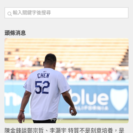
頭條消息
陳金鋒談鄭宗哲、李灝宇 特質不是刻意培養，是