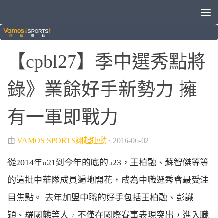
/
中華隊
狗吠火車
0
【cpbl27】季中選秀點將
錄》業餘好手新勢力 擁
有一軍即戰力
由
VAMOS SPORTS翊起運動
·
2016-06-02
從2014年u21到今年的底的u23，王柏融、蘇智傑等等
的這批中華隊成員遍地開花，成為中職選秀會最受注
目焦點。 去年加盟中職的好手包括王柏融、彭識
穎、羅國麟等人，不僅在國際賽事表現突出，進入職