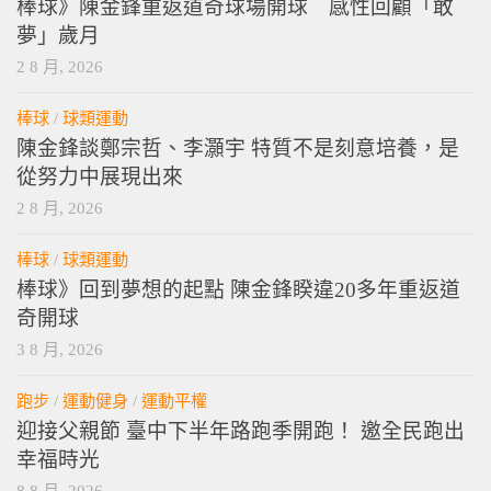
棒球》陳金鋒重返道奇球場開球 感性回顧「敢
夢」歲月
2 8 月, 2026
棒球
/
球類運動
陳金鋒談鄭宗哲、李灝宇 特質不是刻意培養，是
從努力中展現出來
2 8 月, 2026
棒球
/
球類運動
棒球》回到夢想的起點 陳金鋒睽違20多年重返道
奇開球
3 8 月, 2026
跑步
/
運動健身
/
運動平權
迎接父親節 臺中下半年路跑季開跑！ 邀全民跑出
幸福時光
8 8 月, 2026