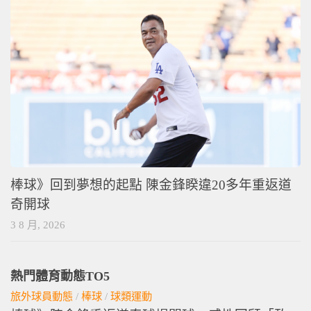
棒球》回到夢想的起點 陳金鋒睽違20多年重返道
奇開球
3 8 月, 2026
熱門體育動態TO5
旅外球員動態
/
棒球
/
球類運動