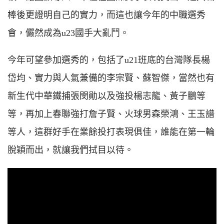
棒後更證明自己的實力，而這也讓今年的中職選秀
會，儼然成為u23國手大亂鬥。
今年可望參加選秀的，包括了u21班底的台灣隊長楊
岱均、實力與人氣兼備的李宗賢、蘇智傑，當然也有
新生代中華鐵捕張閔勛以及強投楊志龍、黃子鵬等
等，再加上春聯強打詹子賢、火球男森榮鴻、王玉譜
等人，這群好手在業餘投打表現俱佳，誰能在第一輪
脫穎而出，就讓我們拭目以待。