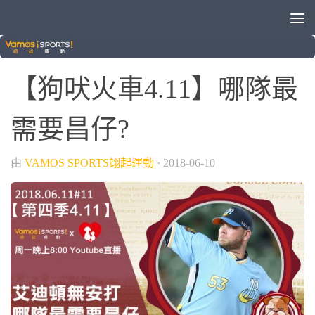
/
VAMOS自製節目
狗吠火車
【狗吠火車4.11】哪隊最
需要昌仔?
由
VAMOS SPORTS翊起運動
·
2018-06-10