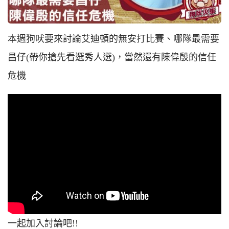
本週狗吠要來討論艾迪頓的無安打比賽、哪隊最需要
昌仔(帶你搶先看選秀人選)，當然還有陳偉殷的信任
危機
一起加入討論吧!!