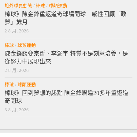
旅外球員動態
/
棒球
/
球類運動
棒球》陳金鋒重返道奇球場開球 感性回顧「敢
夢」歲月
2 8 月, 2026
棒球
/
球類運動
陳金鋒談鄭宗哲、李灝宇 特質不是刻意培養，是
從努力中展現出來
2 8 月, 2026
棒球
/
球類運動
棒球》回到夢想的起點 陳金鋒睽違20多年重返道
奇開球
3 8 月, 2026