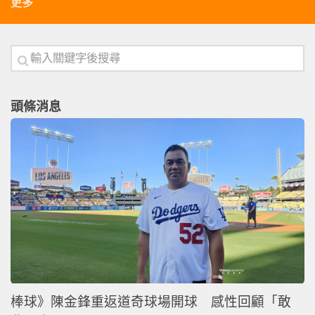
更多
頭條消息
棒球》陳金鋒重返道奇球場開球 感性回顧「敢