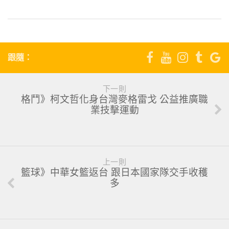
跟隨：
下一則
格鬥》柯文哲化身台灣麥格雷戈 公益推廣職
業技擊運動
上一則
籃球》中華女籃返台 跟日本國家隊交手收穫
多