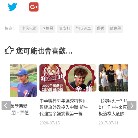
標籤：
中信兄弟
李振昌
無安打
狗吠火車
選秀
陳偉殷
您可能也會喜歡…
中華職棒31年選秀特輯》
【狗吠火車3.11】
西苑學長學弟變
暫緩旅外改投入中職 新生
幻工作+林來瘋+衣si
友 陳仕朋、鄧愷
代強投余謙挑戰第一輪
板這樣太危險
2020-07-15
2017-07-11
6