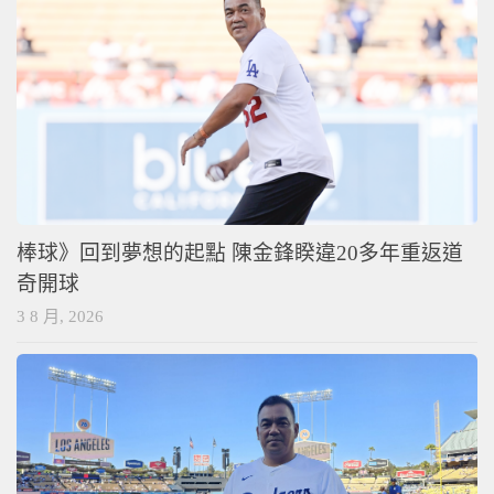
棒球》回到夢想的起點 陳金鋒睽違20多年重返道
奇開球
3 8 月, 2026