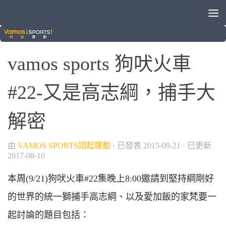
/
/
中華職棒
棒球
狗吠火車
vamos sports 狗吠火車
#22-又是高志綱，捕手大
解密
由
VAMOS SPORTS翊起運動
· 已發表
2015-09-21
· 已更新
2017-08-10
本周(9/21)狗吠火車#22集晚上8:00邀請到堅持綱剛好
的世界的統一獅捕手高志綱、以及愛加飯的家梵要一
起討論的題目包括：