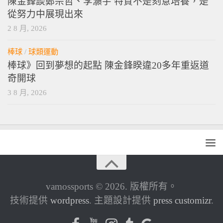
陳金鋒談鄭宗哲、李灝宇 特質不是刻意培養，是
從努力中展現出來
2 8 月, 2026
棒球
/
球類運動
棒球》回到夢想的起點 陳金鋒睽違20多年重返道
奇開球
3 8 月, 2026
vamossports © 2026. 版權所有。
技術提供
wordpress
. 主題設計提供
press customizr
.