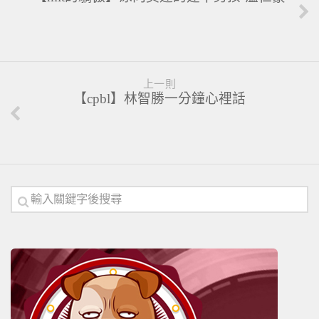
上一則
【cpbl】林智勝一分鐘心裡話