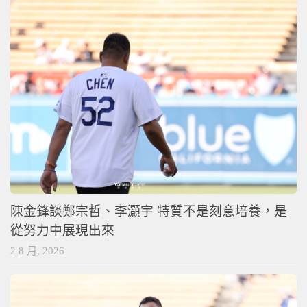
陳金鋒談鄭宗哲、李灝宇 特質不是刻意培養，是
從努力中展現出來
2 8 月, 2026