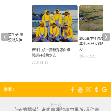
》後援首失分 陳
2020高中棒球#6》
心：狀況漸入佳
準平均 興大附農保
力
棒球》統一獅新秀報你知
8
開訓典禮跳水去
2020-02-22
2018-01-15
跟隨：
下一則
【mit的驕傲】泳向奧運的建中男孩-溫仁豪