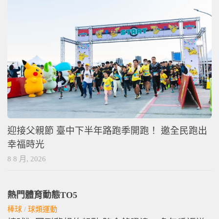
迎接父親節 臺中下半年路跑季開跑！ 邀全民跑出
幸福時光
8 8 月, 2026
熱門體育動態TO5
棒球
/
球類運動