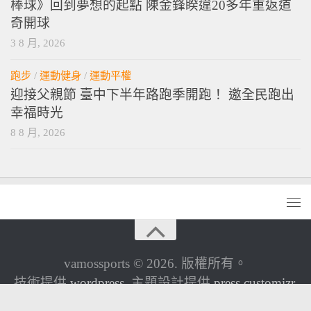
棒球》回到夢想的起點 陳金鋒睽違20多年重返道
奇開球
3 8 月, 2026
跑步
/
運動健身
/
運動平權
迎接父親節 臺中下半年路跑季開跑！ 邀全民跑出
幸福時光
8 8 月, 2026
vamossports © 2026. 版權所有。
技術提供
wordpress
. 主題設計提供
press customizr
.