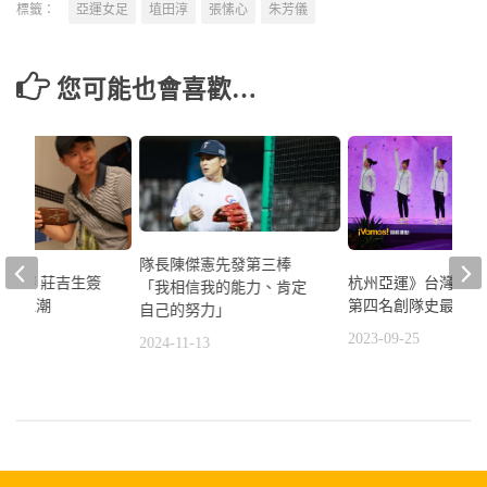
標籤：
亞運女足
埴田淳
張愫心
朱芳儀
您可能也會喜歡…
隊長陳傑憲先發第三棒
公開賽 莊吉生簽
杭州亞運》台灣體操
「我相信我的能力、肯定
大批人潮
第四名創隊史最佳
自己的努力」
8
2023-09-25
2024-11-13