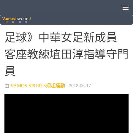
/
/
/
VAMOS自製節目
晚安體育新聞
球類運動
足球
足球》中華女足新成員
客座教練埴田淳指導守門
員
由
VAMOS SPORTS翊起運動
·
2018-06-17