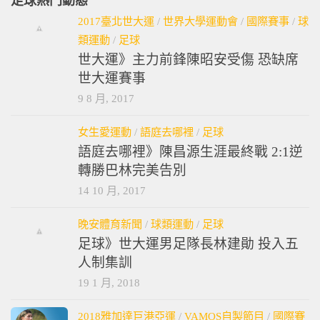
足球熱門動態
2017臺北世大運
/
世界大學運動會
/
國際賽事
/
球
類運動
/
足球
世大運》主力前鋒陳昭安受傷 恐缺席
世大運賽事
9 8 月, 2017
女生愛運動
/
語庭去哪裡
/
足球
語庭去哪裡》陳昌源生涯最終戰 2:1逆
轉勝巴林完美告別
14 10 月, 2017
晚安體育新聞
/
球類運動
/
足球
足球》世大運男足隊長林建勛 投入五
人制集訓
19 1 月, 2018
2018雅加達巨港亞運
/
VAMOS自製節目
/
國際賽