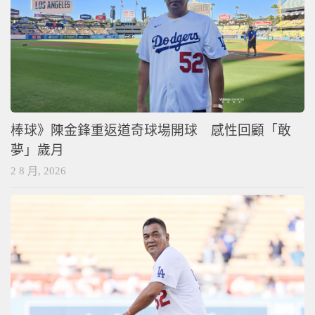
棒球》陳金鋒重返道奇球場開球 感性回顧「敢
夢」歲月
2 8 月, 2026