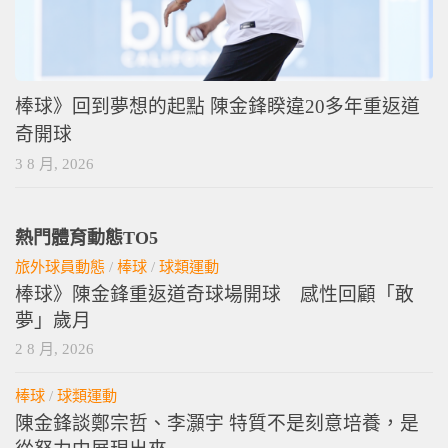
棒球》回到夢想的起點 陳金鋒睽違20多年重返道
奇開球
3 8 月, 2026
熱門體育動態TO5
旅外球員動態
/
棒球
/
球類運動
棒球》陳金鋒重返道奇球場開球 感性回顧「敢
夢」歲月
2 8 月, 2026
棒球
/
球類運動
陳金鋒談鄭宗哲、李灝宇 特質不是刻意培養，是