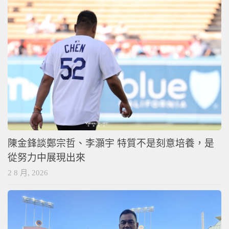
陳金鋒談鄭宗哲、李灝宇 特質不是刻意培養，是
從努力中展現出來
2 8 月, 2026