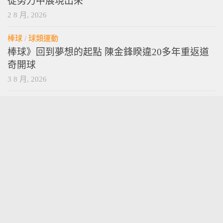
從努力中展現出來
2 8 月, 2026
棒球
/
球類運動
棒球》回到夢想的起點 陳金鋒睽違20多年重返道
奇開球
3 8 月, 2026
vamossports © 2026. 版權所有。
技術提供
wordpress
. 主題設計提供
press customizr
.