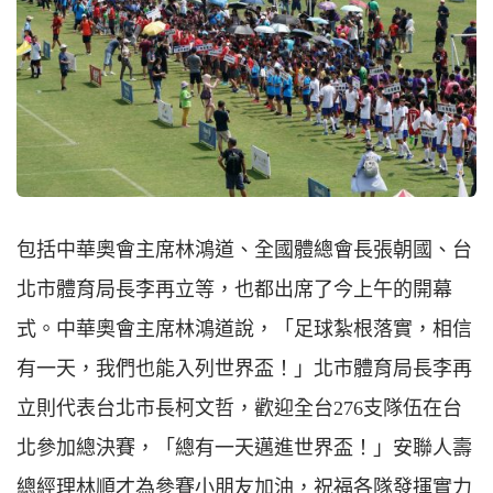
包括中華奧會主席林鴻道、全國體總會長張朝國、台
北市體育局長李再立等，也都出席了今上午的開幕
式。中華奧會主席林鴻道說，「足球紮根落實，相信
有一天，我們也能入列世界盃！」北市體育局長李再
立則代表台北市長柯文哲，歡迎全台276支隊伍在台
北參加總決賽，「總有一天邁進世界盃！」安聯人壽
總經理林順才為參賽小朋友加油，祝福各隊發揮實力