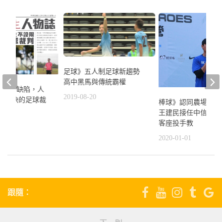
足球》五人制足球新趨勢
高中黑馬與傳統霸權
身體有缺陷，人
2019-08-20
 跑最快的足球裁
棒球》認同農場養成
王建⺠接任中信兄弟
客座投⼿教
6
2020-01-01
跟隨：