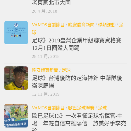
老東家北市大同
26 4 月, 2018
VAMOS自製節目
/
晚安體育新聞
/
球類運動
/
足
球
足球》2019臺灣企業甲級聯賽資格賽
12月1日國體大開踢
28 11 月, 2018
晚安體育新聞
/
足球
足球》台灣後防的定海神針 中華隊後
衛陳庭揚
12 11 月, 2019
VAMOS自製節目
/
歐巴足球聯賽
/
足球
歐巴足球13》一次看懂足球指揮官-中
場｜年輕自信高雄陽信｜旅美好手李宛