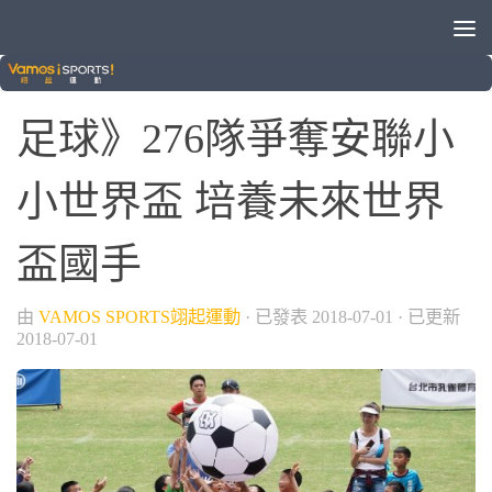
/
球類運動
足球
足球》276隊爭奪安聯小
小世界盃 培養未來世界
盃國手
由
VAMOS SPORTS翊起運動
· 已發表
2018-07-01
· 已更新
2018-07-01