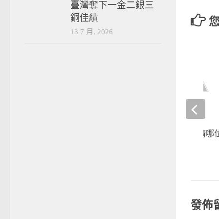
臺灣奪下一金二銀三
銅佳績
13 7 月, 2026
【英雄獅房話】猜猜哪
肌 不可以偷看答案
2015-04-26
發佈