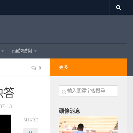
mit的驕傲
更多
0
快答
07-13
頭條消息
SHARE
0