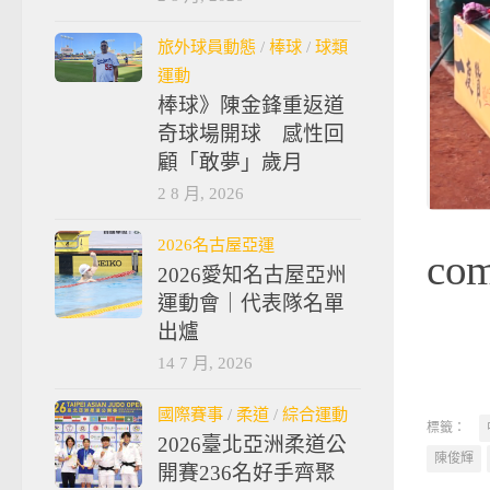
旅外球員動態
/
棒球
/
球類
運動
棒球》陳金鋒重返道
奇球場開球 感性回
顧「敢夢」歲月
2 8 月, 2026
2026名古屋亞運
co
2026愛知名古屋亞州
運動會｜代表隊名單
出爐
14 7 月, 2026
國際賽事
/
柔道
/
綜合運動
標籤：
2026臺北亞洲柔道公
陳俊輝
開賽236名好手齊聚