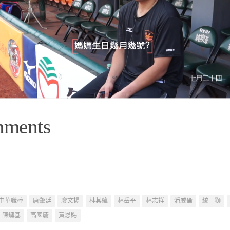
mments
中華職棒
唐肇廷
廖文揚
林其緯
林岳平
林志祥
潘威倫
統一獅
陳鏞基
高國慶
黃恩賜