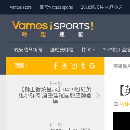
vamos store
關於vamos sports
2018雅加達巨港亞運
晚安體育新聞
語庭去哪裡
棒球
2022杭州亞
跟隨：
英雄獅
下一則
【
【獅王發燒星#4】0429粉紅英
雄小鮮肉 唐肇廷羅國龍雙帥登
場
由
VA
上一則