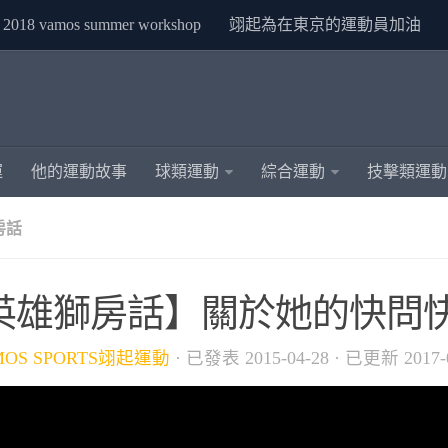
2018 vamos summer workshop
翊起為在東京的運動員加油
運
他的運動故事
球類運動
綜合運動
技擊類運動
房話
英雄獅房話】關於她的快問
MOS SPORTS翊起運動
· 已發表
2015-04-28
· 已更新
2017-