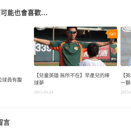
您可能也會喜歡…
0
【兒童英雄 無所不在】早產兒的棒
【英
位球員有腹
球夢
一獅
2015-03-24
2015-
留言