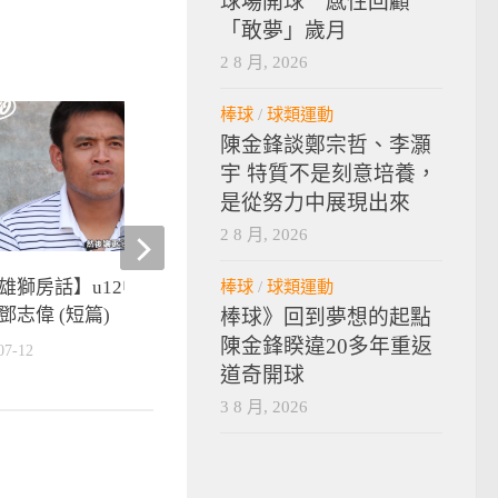
球場開球 感性回顧
「敢夢」歲月
2 8 月, 2026
棒球
/
球類運動
0
陳金鋒談鄭宗哲、李灝
宇 特質不是刻意培養，
是從努力中展現出來
2 8 月, 2026
棒球
/
球類運動
雄獅房話】u12中華小英雄x統
【英雄獅房話】統一獅鄧志
鄧志偉 (短篇)
中華小英雄加油 (完整版)
棒球》回到夢想的起點
陳金鋒睽違20多年重返
07-12
2015-07-12
道奇開球
3 8 月, 2026