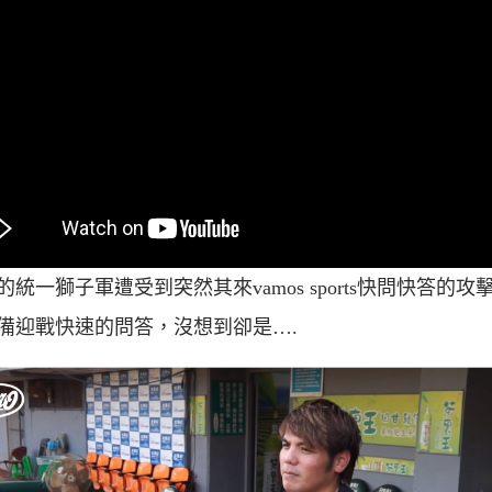
的統一獅子軍遭受到突然其來vamos sports快問快答的攻
備迎戰快速的問答，沒想到卻是….