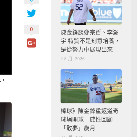
0
陳金鋒談鄭宗哲、李灝
宇 特質不是刻意培養，
是從努力中展現出來
2 8 月, 2026
擊，
棒球》陳金鋒重返道奇
球場開球 感性回顧
「敢夢」歲月