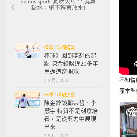
vamos sports 狗吠火車#2-就算
缺水，絕不輕言放水!
棒球
/
球類運動
棒球》回到夢想的起
點 陳金鋒睽違20多年
重返道奇開球
不知情
3 8 月, 2026
原本準
棒球
/
球類運動
陳金鋒談鄭宗哲、李
灝宇 特質不是刻意培
養，是從努力中展現
出來
2 8 月, 2026