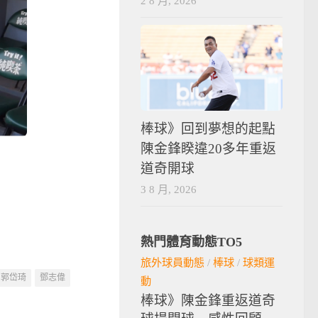
2 8 月, 2026
棒球》回到夢想的起點
陳金鋒睽違20多年重返
道奇開球
3 8 月, 2026
熱門體育動態TO5
旅外球員動態
/
棒球
/
球類運
郭岱琦
鄧志偉
動
棒球》陳金鋒重返道奇