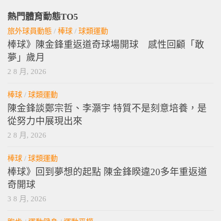
熱門體育動態TO5
旅外球員動態
/
棒球
/
球類運動
棒球》陳金鋒重返道奇球場開球 感性回顧「敢
夢」歲月
2 8 月, 2026
棒球
/
球類運動
陳金鋒談鄭宗哲、李灝宇 特質不是刻意培養，是
從努力中展現出來
2 8 月, 2026
棒球
/
球類運動
棒球》回到夢想的起點 陳金鋒睽違20多年重返道
奇開球
3 8 月, 2026