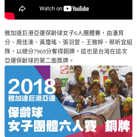
雅加達巨港亞運保齡球女子6人團體賽，由潘育
分、周佳溱、黃瓊瑤、張羽萱、王雅婷、蔡昕宜組
隊，以總分7969分奪得銅牌，這也是台灣在這次
亞運保齡球的第二面獎牌。