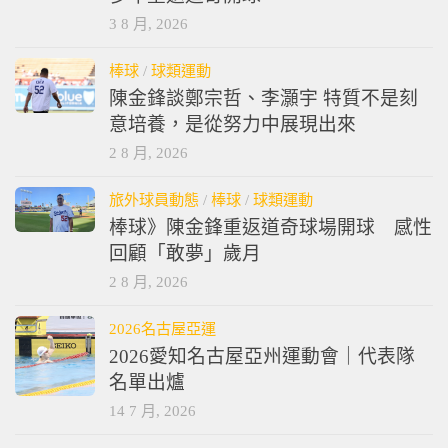
3 8 月, 2026
棒球
/
球類運動
陳金鋒談鄭宗哲、李灝宇 特質不是刻
意培養，是從努力中展現出來
2 8 月, 2026
旅外球員動態
/
棒球
/
球類運動
棒球》陳金鋒重返道奇球場開球 感性
回顧「敢夢」歲月
2 8 月, 2026
2026名古屋亞運
2026愛知名古屋亞州運動會｜代表隊
名單出爐
14 7 月, 2026