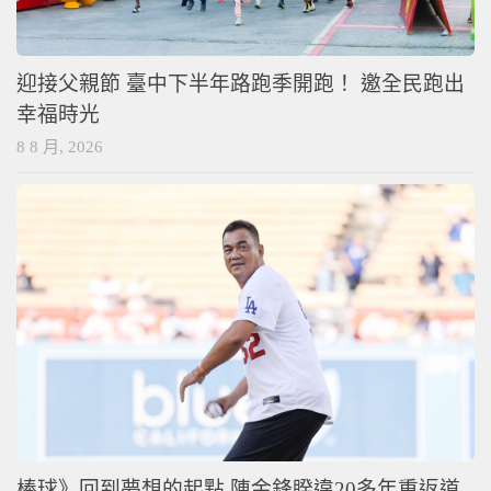
迎接父親節 臺中下半年路跑季開跑！ 邀全民跑出
幸福時光
8 8 月, 2026
棒球》回到夢想的起點 陳金鋒睽違20多年重返道