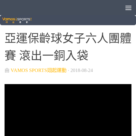
/
/
/
2018雅加達巨港亞運
保齡球
國際賽事
綜合運動
亞運保齡球女子六人團體
賽 滾出一銅入袋
由
VAMOS SPORTS翊起運動
·
2018-08-24