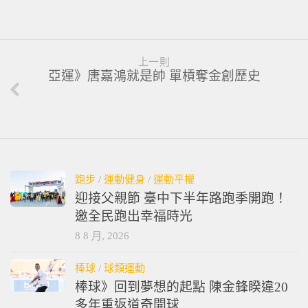
上一則
亞運》唐嘉鴻就是帥 單槓奪金創歷史
跑步
/
運動健身
/
運動平權
迎接父親節 臺中下半年路跑季開跑！
邀全民跑出幸福時光
8 8 月, 2026
棒球
/
球類運動
棒球》回到夢想的起點 陳金鋒睽違20
多年重返道奇開球