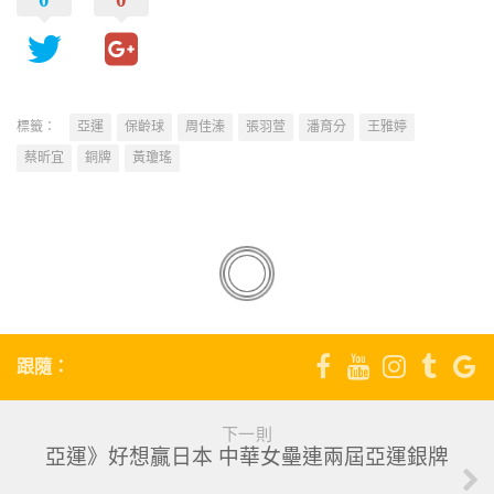
標籤：
亞運
保齡球
周佳溱
張羽萱
潘育分
王雅婷
蔡昕宜
銅牌
黃瓊瑤
跟隨：
下一則
亞運》好想贏日本 中華女壘連兩屆亞運銀牌