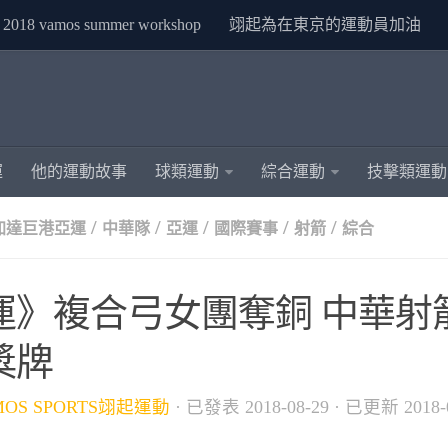
2018 vamos summer workshop
翊起為在東京的運動員加油
運
他的運動故事
球類運動
綜合運動
技擊類運動
/
/
/
/
/
雅加達巨港亞運
中華隊
亞運
國際賽事
射箭
綜合
運》複合弓女團奪銅 中華射
獎牌
MOS SPORTS翊起運動
· 已發表
2018-08-29
· 已更新
2018-