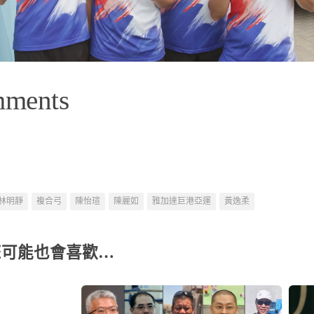
mments
林明靜
複合弓
陳怡瑄
陳麗如
雅加達巨港亞運
黃逸柔
您可能也會喜歡…