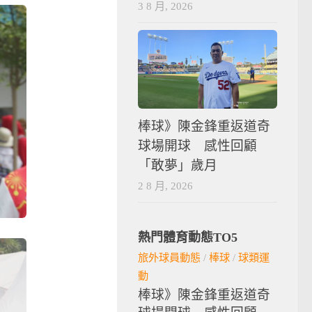
3 8 月, 2026
棒球》陳金鋒重返道奇
球場開球 感性回顧
「敢夢」歲月
2 8 月, 2026
熱門體育動態TO5
旅外球員動態
/
棒球
/
球類運
動
棒球》陳金鋒重返道奇