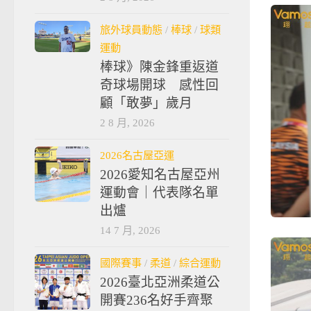
旅外球員動態
/
棒球
/
球類
運動
棒球》陳金鋒重返道
奇球場開球 感性回
顧「敢夢」歲月
2 8 月, 2026
2026名古屋亞運
2026愛知名古屋亞州
運動會｜代表隊名單
出爐
14 7 月, 2026
國際賽事
/
柔道
/
綜合運動
2026臺北亞洲柔道公
開賽236名好手齊聚