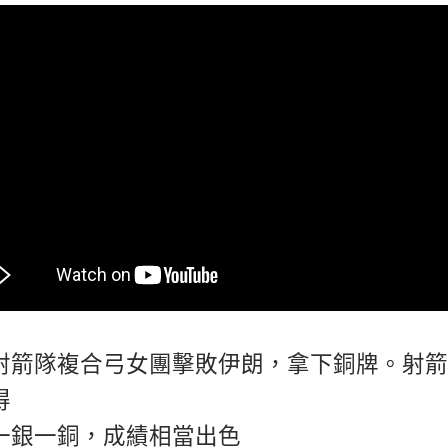
射箭隊複合弓女團擊敗伊朗，拿下銅牌。射箭
得
一銀一銅，成績相當出色