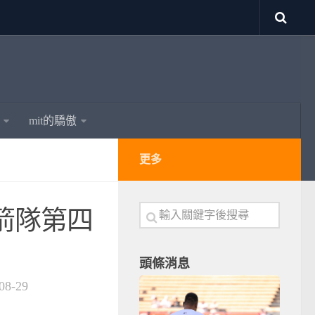
mit的驕傲
更多
箭隊第四
頭條消息
08-29