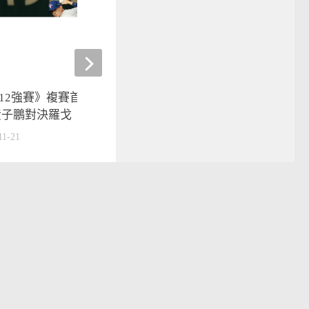
12強賽》複賽首戰對決委內瑞
杭州亞運》打到心跳加快
黃子鵬對決羅戈
莊吉生連過兩關抵8強
11-21
2023-09-26
運動
技擊類運動
mit的驕傲