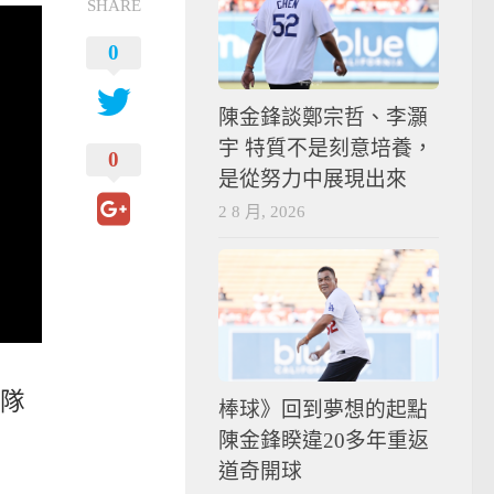
SHARE
0
陳金鋒談鄭宗哲、李灝
宇 特質不是刻意培養，
0
是從努力中展現出來
2 8 月, 2026
隊
棒球》回到夢想的起點
陳金鋒睽違20多年重返
道奇開球