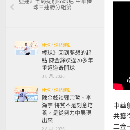
亞運》七局提前ko印尼 中華棒
球三連勝分組第一
棒球
/
球類運動
棒球》回到夢想的起
點 陳金鋒睽違20多年
重返道奇開球
3 8 月, 2026
棒球
/
球類運動
陳金鋒談鄭宗哲、李
中華
灝宇 特質不是刻意培
養，是從努力中展現
共獲
出來
二金
2 8 月, 2026