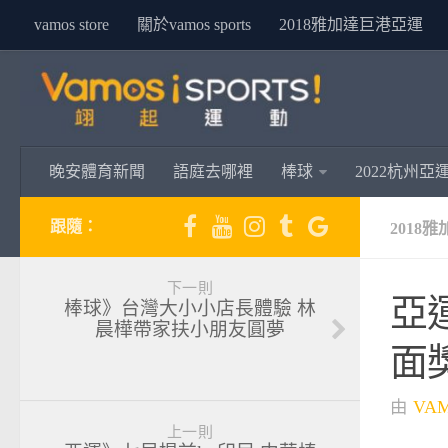
vamos store
關於vamos sports
2018雅加達巨港亞運
晚安體育新聞
語庭去哪裡
棒球
2022杭州亞
跟隨：
2018
下一則
亞
棒球》台灣大小小店長體驗 林
晨樺帶家扶小朋友圓夢
面
由
VA
上一則