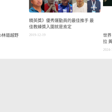
精英獎》優秀運動員的最佳推手 最
佳教練獎入圍就是肯定
00林道越野
世界
2019-12-19
拉 
2024-
2022杭州亞運
他的運動故事
球類運動
綜合