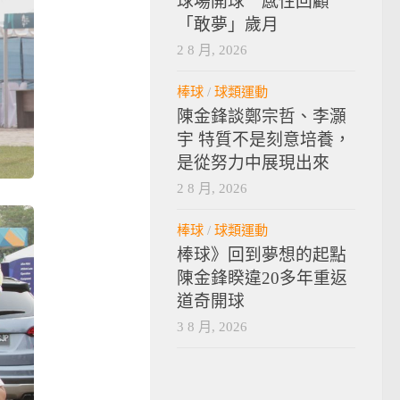
球場開球 感性回顧
「敢夢」歲月
2 8 月, 2026
棒球
/
球類運動
陳金鋒談鄭宗哲、李灝
宇 特質不是刻意培養，
是從努力中展現出來
2 8 月, 2026
棒球
/
球類運動
棒球》回到夢想的起點
陳金鋒睽違20多年重返
道奇開球
3 8 月, 2026