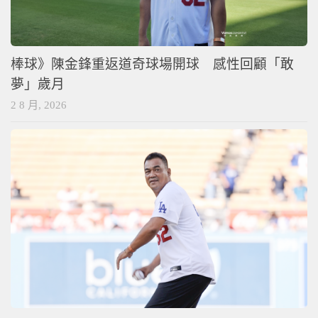
棒球》陳金鋒重返道奇球場開球 感性回顧「敢
夢」歲月
2 8 月, 2026