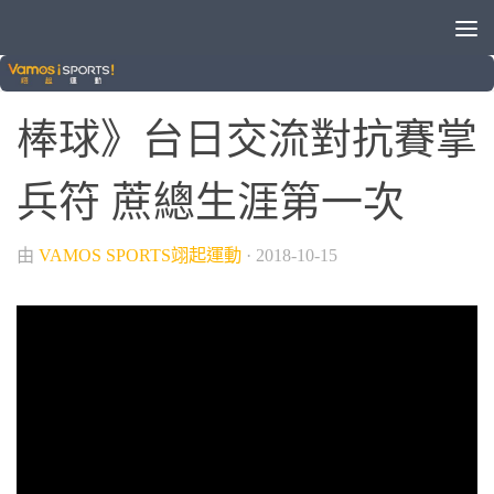
/
/
/
VAMOS自製節目
中華職棒
晚安體育新聞
棒球
棒球》台日交流對抗賽掌
兵符 蔗總生涯第一次
由
VAMOS SPORTS翊起運動
·
2018-10-15