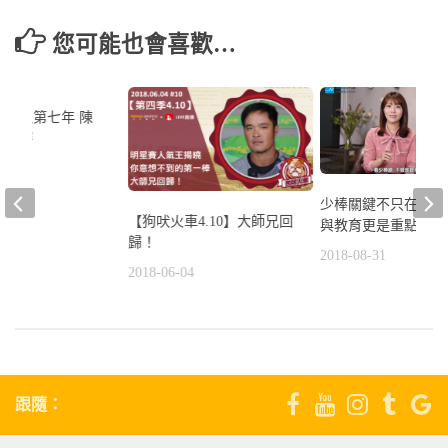
您可能也會喜歡…
日邁入第七年 陳
受比賽
5
少棒關鍵不只在硬體
【狗吠火車4.10】大師兄回
與教育更是重點
歸！
2018-08-31
2018-06-04
跟隨：