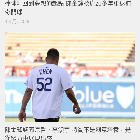
棒球》回到夢想的起點 陳金鋒睽違20多年重返道
奇開球
3 8 月, 2026
陳金鋒談鄭宗哲、李灝宇 特質不是刻意培養，是
從努力中展現出來