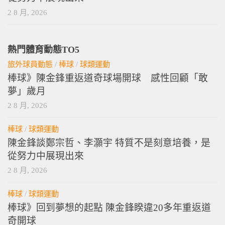
2 8 月, 2026
熱門體育動態TO5
旅外球員動態
/
棒球
/
球類運動
棒球》陳金鋒重返道奇球場開球 感性回顧「敢
夢」歲月
2 8 月, 2026
棒球
/
球類運動
陳金鋒談鄭宗哲、李灝宇 特質不是刻意培養，是
從努力中展現出來
2 8 月, 2026
棒球
/
球類運動
棒球》回到夢想的起點 陳金鋒睽違20多年重返道
奇開球