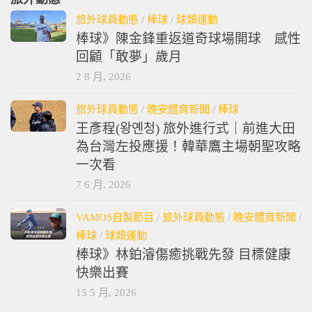
旅外球員動態
/
棒球
/
球類運動
棒球》陳金鋒重返道奇球場開球 感性
回顧「敢夢」歲月
2 8 月, 2026
旅外球員動態
/
晚安體育新聞
/
棒球
王彥程(왕옌청) 旅外進行式｜前進大田
為台灣左投應援！韓華鷹主場朝聖攻略
一次看
7 6 月, 2026
VAMOS自製節目
/
旅外球員動態
/
晚安體育新聞
/
棒球
/
球類運動
棒球》林鉑濬傷癒挑戰先發 目標健康
快樂出賽
15 5 月, 2026