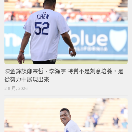
陳金鋒談鄭宗哲、李灝宇 特質不是刻意培養，是
從努力中展現出來
2 8 月, 2026