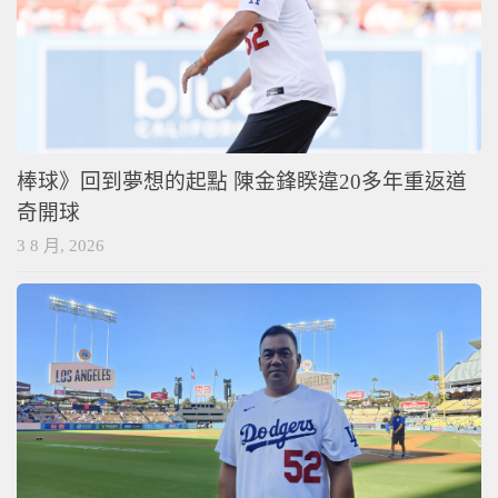
棒球》回到夢想的起點 陳金鋒睽違20多年重返道
奇開球
3 8 月, 2026