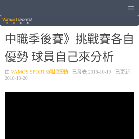
/
/
/
/
中華職棒
富邦悍將
晚安體育新聞
棒球
統一獅
中職季後賽》挑戰賽各自
優勢 球員自己來分析
由
VAMOS SPORTS翊起運動
· 已發表
2018-10-19
· 已更新
2018-10-20