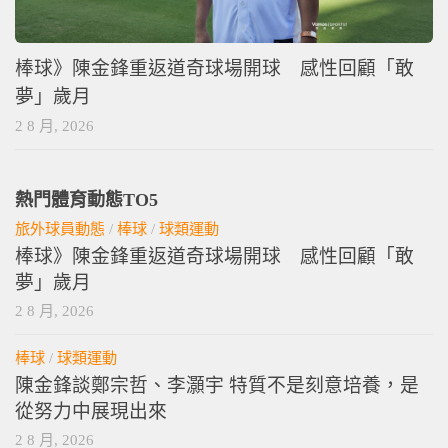
棒球》陳金鋒重返道奇球場開球 感性回顧「敢
夢」歲月
2 8 月, 2026
熱門體育動態TO5
旅外球員動態
/
棒球
/
球類運動
棒球》陳金鋒重返道奇球場開球 感性回顧「敢
夢」歲月
2 8 月, 2026
棒球
/
球類運動
陳金鋒談鄭宗哲、李灝宇 特質不是刻意培養，是
從努力中展現出來
2 8 月, 2026