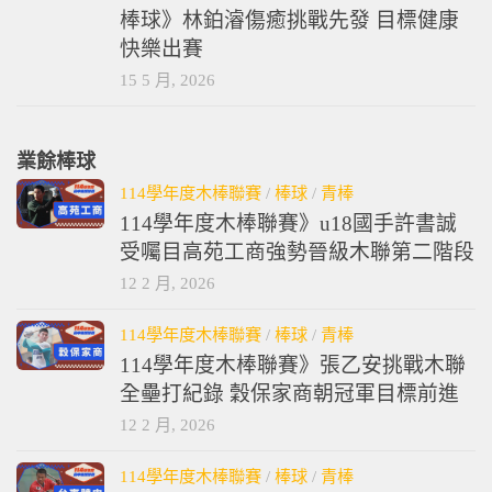
棒球》林鉑濬傷癒挑戰先發 目標健康
快樂出賽
15 5 月, 2026
業餘棒球
114學年度木棒聯賽
/
棒球
/
青棒
114學年度木棒聯賽》u18國手許書誠
受囑目高苑工商強勢晉級木聯第二階段
12 2 月, 2026
114學年度木棒聯賽
/
棒球
/
青棒
114學年度木棒聯賽》張乙安挑戰木聯
全壘打紀錄 穀保家商朝冠軍目標前進
12 2 月, 2026
114學年度木棒聯賽
/
棒球
/
青棒