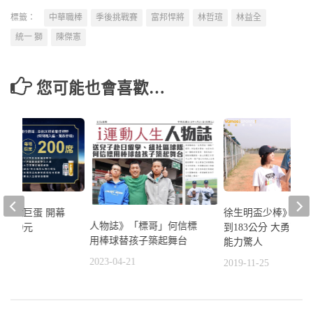
標籤：
中華職棒
季後挑戰賽
富邦悍將
林哲瑄
林益全
統一 獅
陳傑憲
您可能也會喜歡…
進軍大巨蛋 開幕
徐生明盃少棒》小六
人物誌》「標哥」何信標
1880元
到183公分 大勇曹
用棒球替孩子築起舞台
能力驚人
3
2023-04-21
2019-11-25