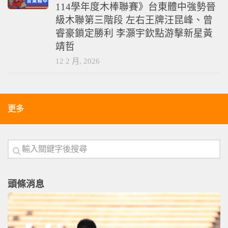
114學年度木棒聯賽》台東體中強勢晉
級木聯第三階段 左右王牌汪昆峰、曾
睿豪鎖定勝利 李灝宇欽點游擊新星黃
靖哲
12 2 月, 2026
更多
頭條消息