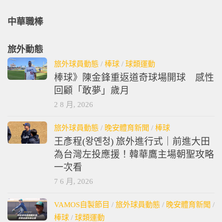
中華職棒
旅外動態
旅外球員動態
/
棒球
/
球類運動
棒球》陳金鋒重返道奇球場開球 感性
回顧「敢夢」歲月
2 8 月, 2026
旅外球員動態
/
晚安體育新聞
/
棒球
王彥程(왕옌청) 旅外進行式｜前進大田
為台灣左投應援！韓華鷹主場朝聖攻略
一次看
7 6 月, 2026
VAMOS自製節目
/
旅外球員動態
/
晚安體育新聞
/
棒球
/
球類運動