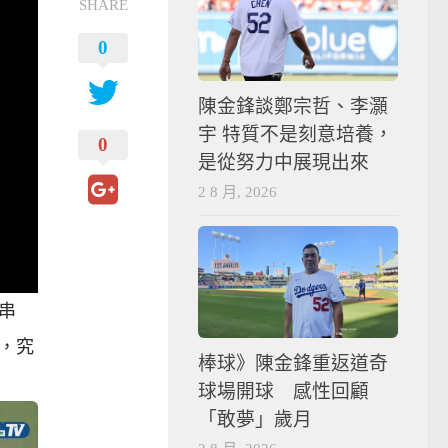
SHARE
0
陳金鋒談鄭宗哲、李灝
宇 特質不是刻意培養，
0
是從努力中展現出來
2 8 月, 2026
串
，究
棒球》陳金鋒重返道奇
球場開球 感性回顧
「敢夢」歲月