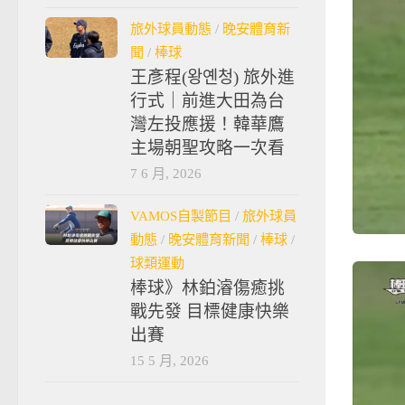
旅外球員動態
/
晚安體育新
聞
/
棒球
王彥程(왕옌청) 旅外進
行式｜前進大田為台
灣左投應援！韓華鷹
主場朝聖攻略一次看
7 6 月, 2026
VAMOS自製節目
/
旅外球員
動態
/
晚安體育新聞
/
棒球
/
球類運動
棒球》林鉑濬傷癒挑
戰先發 目標健康快樂
出賽
15 5 月, 2026