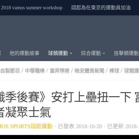
2018 vamos summer workshop
翊起為在東京的運動員加油
運
他的運動故事
球類運動
綜合運動
技擊類運動
/
/
/
/
/
S自製節目
中華職棒
富邦悍將
晚安體育新聞
棒球
球類運
職季後賽》安打上壘扭一下 
者凝聚士氣
MOS SPORTS翊起運動
· 已發表
2018-10-20
· 已更新
2018-