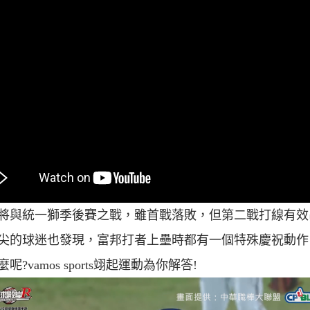
將與統一獅季後賽之戰，雖首戰落敗，但第二戰打線有效
尖的球迷也發現，富邦打者上壘時都有一個特殊慶祝動作
呢?vamos sports翊起運動為你解答!