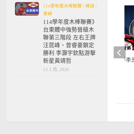
114學年度木棒聯賽
/
棒球
/
青棒
114學年度木棒聯賽》
台東體中強勢晉級木
聯第三階段 左右王牌
汪昆峰、曾睿豪鎖定
勝利 李灝宇欽點游擊
棒球》中信兄弟下半季五大
新星黃靖哲
全面開放購票
12 2 月, 2026
2018-06-29