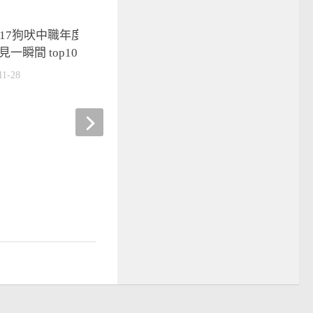
017狗吠中職年度大賞10-9】揮
見一瞬間 top10
11-28
世大運點項目#8-中華羽
2017-08-04