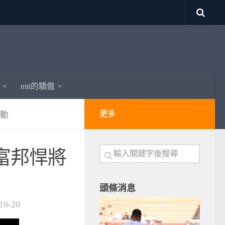
mit的驕傲
更多
動
富邦悍將
頭條消息
10-20