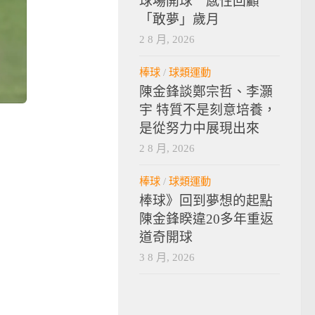
球場開球 感性回顧
「敢夢」歲月
2 8 月, 2026
棒球
/
球類運動
陳金鋒談鄭宗哲、李灝
宇 特質不是刻意培養，
是從努力中展現出來
2 8 月, 2026
棒球
/
球類運動
棒球》回到夢想的起點
陳金鋒睽違20多年重返
道奇開球
3 8 月, 2026