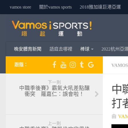
vamos store
關於vamos sports
2018雅加達巨港亞運
晚安體育新聞
語庭去哪裡
棒球
2022杭州亞
跟隨：
VAMO
下一則
中
中職季後賽》霸氣大吼差點釀
衝突 羅嘉仁：誤會啦！
打
由
VA
上一則