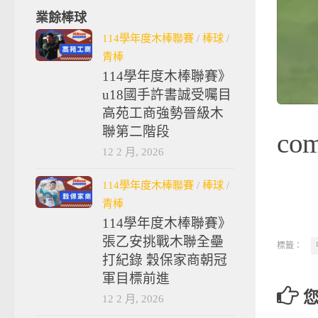
業餘棒球
114學年度木棒聯賽
/
棒球
/
青棒
114學年度木棒聯賽》
u18國手許書誠受囑目
高苑工商強勢晉級木
聯第二階段
co
12 2 月, 2026
114學年度木棒聯賽
/
棒球
/
青棒
114學年度木棒聯賽》
張乙安挑戰木聯全壘
標籤：
打紀錄 穀保家商朝冠
軍目標前進
12 2 月, 2026