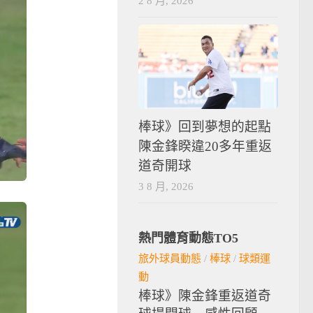
2 8 月, 2026
棒球》回到夢想的起點
陳金鋒睽違20多年重返
道奇開球
3 8 月, 2026
熱門體育動態TO5
旅外球員動態
/
棒球
/
球類運
動
棒球》陳金鋒重返道奇