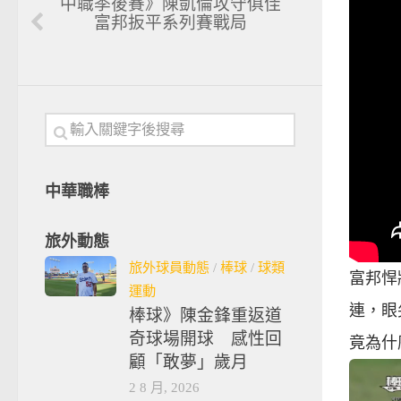
中職季後賽》陳凱倫攻守俱佳
富邦扳平系列賽戰局
中華職棒
旅外動態
旅外球員動態
/
棒球
/
球類
富邦悍
運動
連，眼
棒球》陳金鋒重返道
奇球場開球 感性回
竟為什麼
顧「敢夢」歲月
2 8 月, 2026