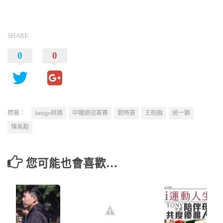
SHARE
0
0
標籤：
lamigo桃猿
中職總冠軍賽
劉時豪
王柏融
統一獅
陳禹勳
您可能也會喜歡…