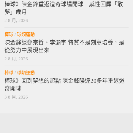
棒球》陳金鋒重返道奇球場開球 感性回顧「敢
夢」歲月
2 8 月, 2026
棒球
/
球類運動
陳金鋒談鄭宗哲、李灝宇 特質不是刻意培養，是
從努力中展現出來
2 8 月, 2026
棒球
/
球類運動
棒球》回到夢想的起點 陳金鋒睽違20多年重返道
奇開球
3 8 月, 2026