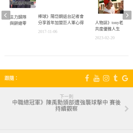
棒球》陽岱鋼返台記者會
一牛棚主力歸隊
分享首年加盟巨人軍心得
人物誌》tony老師
邱浩鈞與餅總零
共度優雅人生
2017-11-06
2023-02-20
3
跟隨：
下一則
中職總冠軍》陳禹勳頭部遭強襲球擊中 賽後
持續觀察