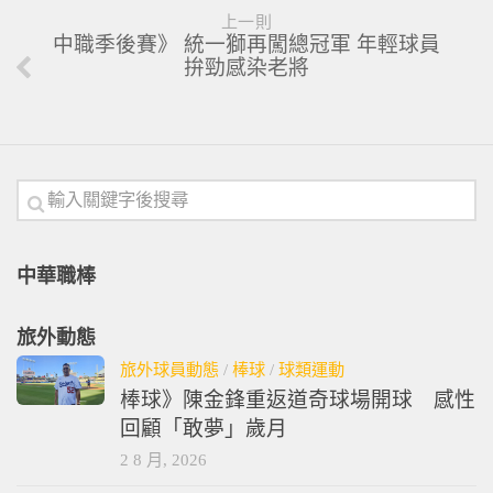
上一則
中職季後賽》 統一獅再闖總冠軍 年輕球員
拚勁感染老將
中華職棒
旅外動態
旅外球員動態
/
棒球
/
球類運動
棒球》陳金鋒重返道奇球場開球 感性
回顧「敢夢」歲月
2 8 月, 2026