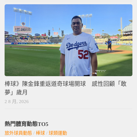
棒球》陳金鋒重返道奇球場開球 感性回顧「敢
夢」歲月
2 8 月, 2026
熱門體育動態TO5
旅外球員動態
/
棒球
/
球類運動