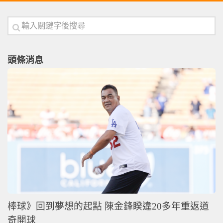
頭條消息
棒球》回到夢想的起點 陳金鋒睽違20多年重返道
奇開球