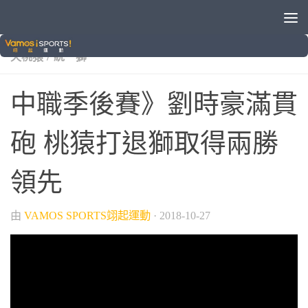
/
/
/
/
VAMOS自製節目
中華職棒
晚安體育新聞
棒球
樂
/
天桃猿
統一獅
中職季後賽》劉時豪滿貫
砲 桃猿打退獅取得兩勝
領先
由
VAMOS SPORTS翊起運動
·
2018-10-27