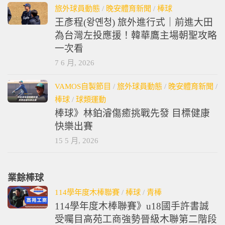
旅外球員動態
/
晚安體育新聞
/
棒球
王彥程(왕옌청) 旅外進行式｜前進大田
為台灣左投應援！韓華鷹主場朝聖攻略
一次看
7 6 月, 2026
VAMOS自製節目
/
旅外球員動態
/
晚安體育新聞
/
棒球
/
球類運動
棒球》林鉑濬傷癒挑戰先發 目標健康
快樂出賽
15 5 月, 2026
業餘棒球
114學年度木棒聯賽
/
棒球
/
青棒
114學年度木棒聯賽》u18國手許書誠
受囑目高苑工商強勢晉級木聯第二階段