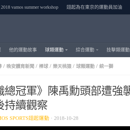
2018 vamos summer workshop
翊起為在東京的運動員加油
運
他的運動故事
球類運動
綜合運動
技擊類運動
/
/
/
/
/
棒
晚安體育新聞
棒球
樂天桃猿
球類運動
統一獅
職總冠軍》陳禹勳頭部遭強
後持續觀察
MOS SPORTS翊起運動
·
2018-10-28