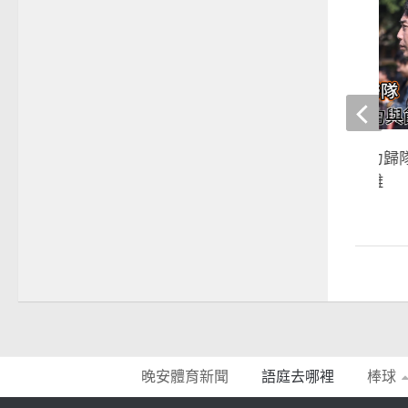
棒球》統一牛棚主力歸隊
邱浩鈞與餅總零距離
2020-01-13
晚安體育新聞
語庭去哪裡
棒球