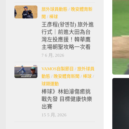
旅外球員動態
/
晚安體育新
聞
/
棒球
王彥程(왕옌청) 旅外進
行式｜前進大田為台
灣左投應援！韓華鷹
主場朝聖攻略一次看
7 6 月, 2026
VAMOS自製節目
/
旅外球員
動態
/
晚安體育新聞
/
棒球
/
球類運動
棒球》林鉑濬傷癒挑
戰先發 目標健康快樂
出賽
15 5 月, 2026