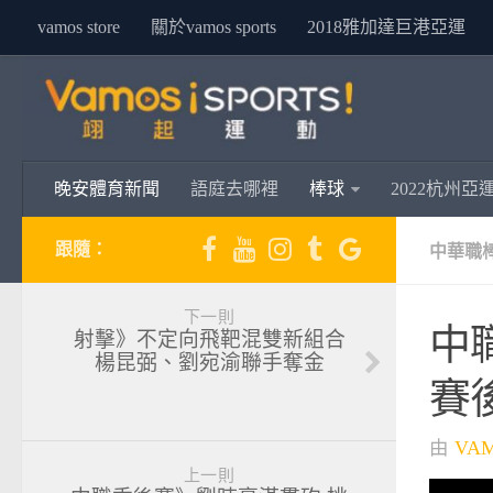
vamos store
關於vamos sports
2018雅加達巨港亞運
晚安體育新聞
語庭去哪裡
棒球
2022杭州亞
跟隨：
中華職
下一則
中
射擊》不定向飛靶混雙新組合
楊昆弼、劉宛渝聯手奪金
賽
由
VA
上一則