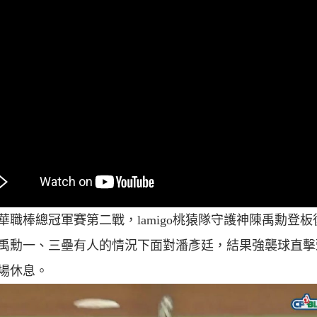
8中華職棒總冠軍賽第二戰，lamigo桃猿隊守護神陳禹勳登板
禹勳一、三壘有人的情況下面對潘彥廷，結果強襲球直擊
場休息。