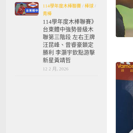
114學年度木棒聯賽
/
棒球
/
青棒
114學年度木棒聯賽》
台東體中強勢晉級木
聯第三階段 左右王牌
汪昆峰、曾睿豪鎖定
勝利 李灝宇欽點游擊
新星黃靖哲
12 2 月, 2026