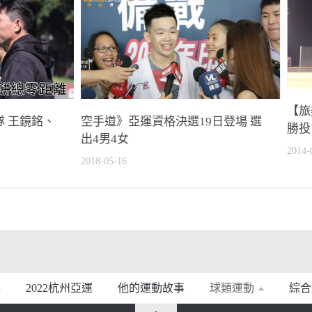
【旅
 王鏡銘、
空手道》亞運資格決選19日登場 選
勝投 
出4男4女
2014-
2018-05-16
2022杭州亞運
他的運動故事
球類運動
綜合