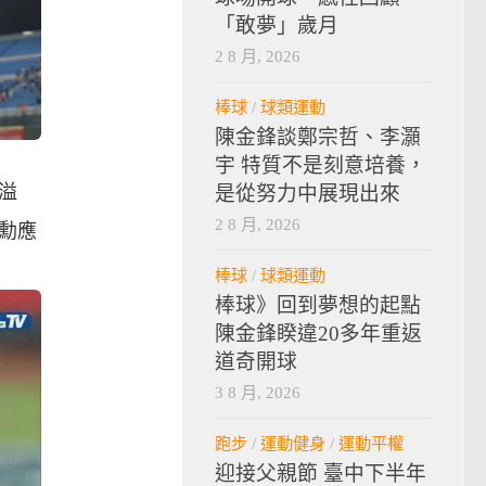
「敢夢」歲月
2 8 月, 2026
棒球
/
球類運動
陳金鋒談鄭宗哲、李灝
宇 特質不是刻意培養，
溢
是從努力中展現出來
2 8 月, 2026
勳應
棒球
/
球類運動
棒球》回到夢想的起點
陳金鋒睽違20多年重返
道奇開球
3 8 月, 2026
跑步
/
運動健身
/
運動平權
迎接父親節 臺中下半年