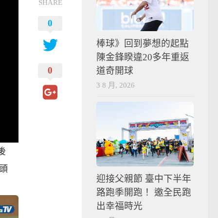
SHARE
0
棒球》回到夢想的起點
陳金鋒睽違20多年重返
0
道奇開球
3 8 月, 2026
後
頭
迎接父親節 臺中下半年
路跑季開跑！ 邀全民跑
出幸福時光