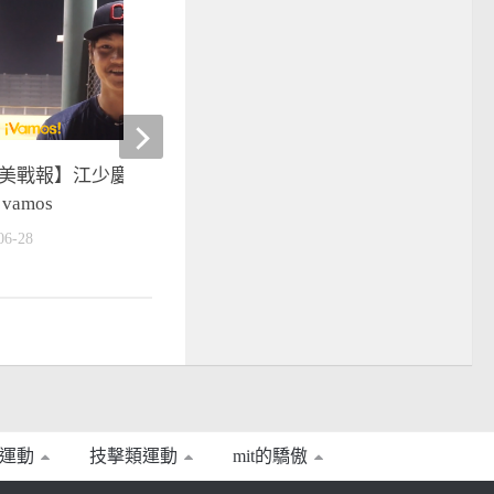
0
美戰報】江少慶五局無失分拿
棒球》道奇小將林暉盛飆速
vamos
美式訓練心態更成熟
06-28
2020-09-04
運動
技擊類運動
mit的驕傲