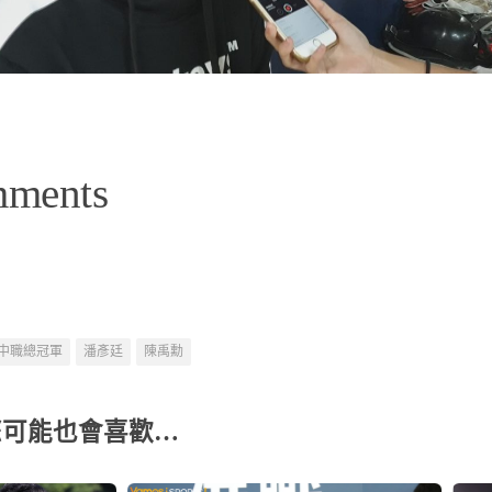
mments
中職總冠軍
潘彥廷
陳禹勳
您可能也會喜歡…