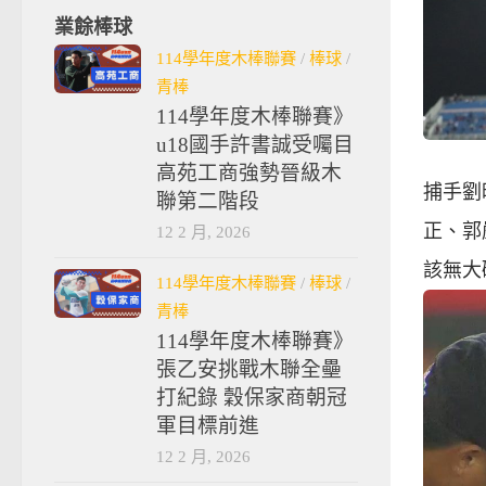
業餘棒球
114學年度木棒聯賽
/
棒球
/
青棒
114學年度木棒聯賽》
u18國手許書誠受囑目
高苑工商強勢晉級木
捕手劉
聯第二階段
正、郭
12 2 月, 2026
該無大
114學年度木棒聯賽
/
棒球
/
青棒
114學年度木棒聯賽》
張乙安挑戰木聯全壘
打紀錄 穀保家商朝冠
軍目標前進
12 2 月, 2026