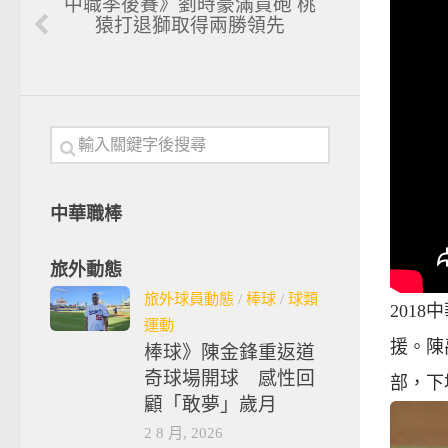
中職季後賽》劉時豪滿貫砲 桃
猿打退獅取得兩勝領先
中華職棒
旅外動態
旅外球員動態
/
棒球
/
球類
201
運動
援。陳
棒球》陳金鋒重返道
奇球場開球 感性回
部，下
顧「敢夢」歲月
2 8 月, 2026