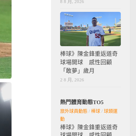
8 8 月, 2026
棒球》陳金鋒重返道奇
球場開球 感性回顧
「敢夢」歲月
2 8 月, 2026
熱門體育動態TO5
旅外球員動態
/
棒球
/
球類運
動
棒球》陳金鋒重返道奇
球場開球 感性回顧