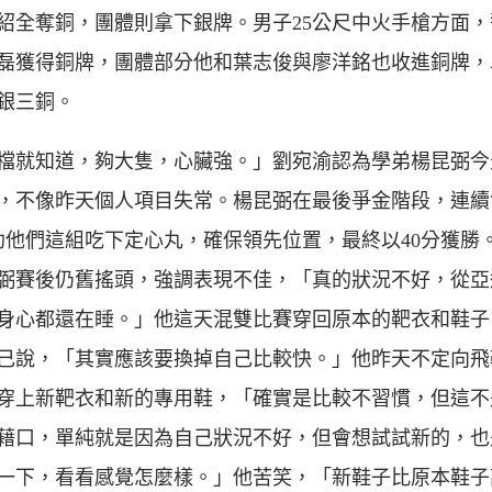
紹全奪銅，團體則拿下銀牌。男子25公尺中火手槍方面，
磊獲得銅牌，團體部分他和葉志俊與廖洋銘也收進銅牌，
銀三銅。
檔就知道，夠大隻，心臟強。」劉宛渝認為學弟楊昆弼今
，不像昨天個人項目失常。楊昆弼在最後爭金階段，連續
助他們這組吃下定心丸，確保領先位置，最終以40分獲勝。
弼賽後仍舊搖頭，強調表現不佳，「真的狀況不好，從亞
身心都還在睡。」他這天混雙比賽穿回原本的靶衣和鞋子
己說，「其實應該要換掉自己比較快。」他昨天不定向飛
穿上新靶衣和新的專用鞋，「確實是比較不習慣，但這不
藉口，單純就是因為自己狀況不好，但會想試試新的，也
一下，看看感覺怎麼樣。」他苦笑，「新鞋子比原本鞋子