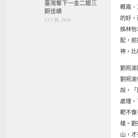
臺灣奪下一金二銀三
概兩、
銅佳績
的好，
13 7 月, 2026
姊林怡
配，前
神，比
劉宛渝
劉宛渝
說，「
處理，
靶不像
樣。劉
山，才