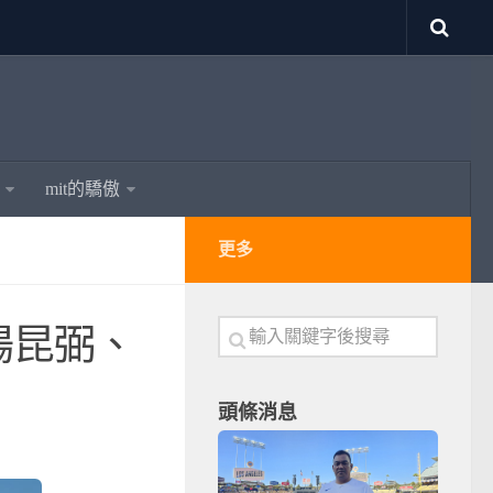
mit的驕傲
更多
楊昆弼、
頭條消息