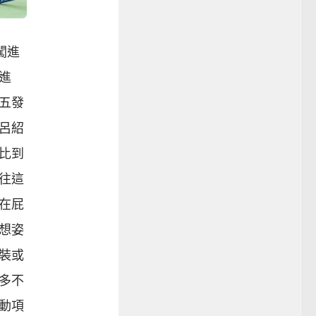
闖進
進
五發
呂紹
比到
往這
在屁
想姿
裝或
多不
動項