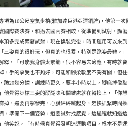
專項為10公尺空氣步槍(雅加達巨港亞運銅牌)，他第一次
姿國際賽決賽，和過去國內賽相較，從準備到試射，顯著
本頂多完成兩發試射，現在換裝完後，時間運用可以來到
「三姿真的很好玩，但真的也很累，特別是跪姿最難。」
解釋，「可能我身體太緊繃，很不容易去適應，有時就會
掉，手的承受也不夠好，可能和腳柔軟度不夠有關，但往
，跪20幾分鐘，訓練時更久，要半小時以上，腳麻掉像黏
」他覺得步槍三姿的醍醐味和關鍵處就在轉換上，「你想
麻掉，還要再擊發完，心臟砰砰跳起身，趕快抓緊時間換
備，準備下一個姿勢，還要試射找感覺，這過程就知道這
」他笑說，「有時候真覺得發明這運動項目，根本不是運