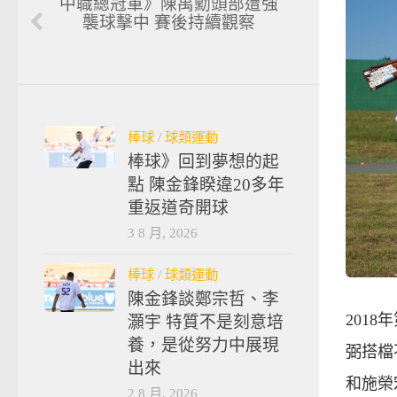
中職總冠軍》陳禹勳頭部遭強
襲球擊中 賽後持續觀察
棒球
/
球類運動
棒球》回到夢想的起
點 陳金鋒睽違20多年
重返道奇開球
3 8 月, 2026
棒球
/
球類運動
陳金鋒談鄭宗哲、李
201
灝宇 特質不是刻意培
養，是從努力中展現
弼搭檔
出來
和施榮
2 8 月, 2026