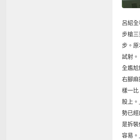
呂紹全
步槍三
步。原
試射。
全尷尬
右腳麻
樣一比
股上。
勢已經
是拆裝
容易。