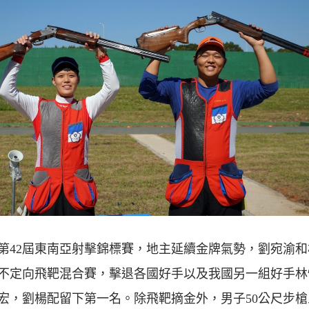
8年第42屆東南亞射擊錦標賽，地主延續金牌氣勢，劉宛渝
不定向飛靶混合賽，擊退各國好手以及我國另一組好手林
宏，劉楊配留下第一名。除飛靶摘金外，男子50公尺步槍