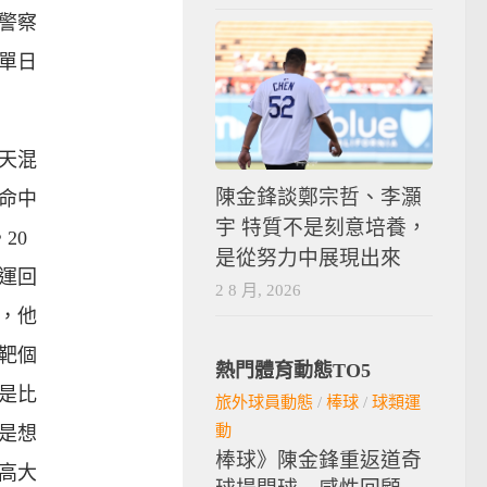
警察
單日
天混
陳金鋒談鄭宗哲、李灝
命中
宇 特質不是刻意培養，
20
是從努力中展現出來
運回
2 8 月, 2026
，他
靶個
熱門體育動態TO5
是比
旅外球員動態
/
棒球
/
球類運
動
是想
棒球》陳金鋒重返道奇
高大