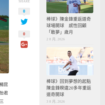
SHARE
0
棒球》陳金鋒重返道奇
球場開球 感性回顧
「敢夢」歲月
0
2 8 月, 2026
棒球》回到夢想的起點
和楊昆
陳金鋒睽違20多年重返
怡君
道奇開球
三
3 8 月, 2026