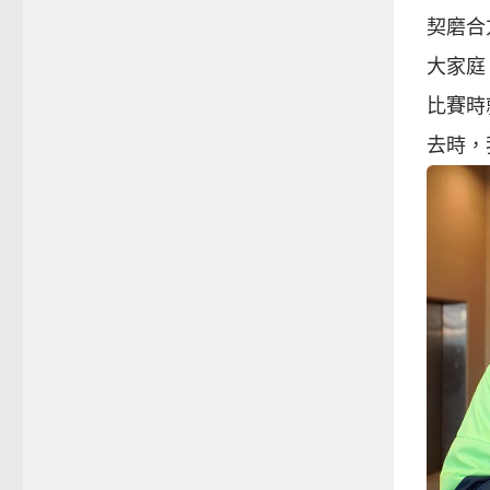
契磨合
大家庭
比賽時
去時，