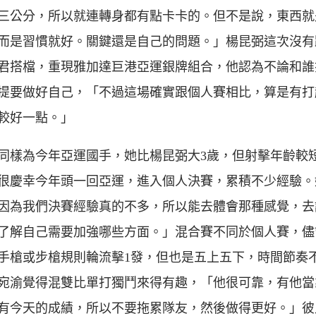
三公分，所以就連轉身都有點卡卡的。但不是說，東西就
而是習慣就好。關鍵還是自己的問題。」楊昆弼這次沒有
君搭檔，重現雅加達巨港亞運銀牌組合，他認為不論和誰
提要做好自己，「不過這場確實跟個人賽相比，算是有打
較好一點。」
同樣為今年亞運國手，她比楊昆弼大3歲，但射擊年齡較
很慶幸今年頭一回亞運，進入個人決賽，累積不少經驗。
因為我們決賽經驗真的不多，所以能去體會那種感覺，去
了解自己需要加強哪些方面。」混合賽不同於個人賽，儘
手槍或步槍規則輪流擊1發，但也是五上五下，時間節奏
宛渝覺得混雙比單打獨鬥來得有趣，「他很可靠，有他當
有今天的成績，所以不要拖累隊友，然後做得更好。」彼