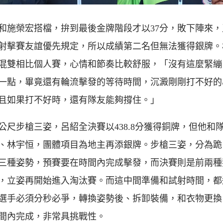
和施榮宏搭檔，拚到最後金牌階段才以37分，敗下陣來，
射擊賽友誼優先規定，所以成績第二名但無法獲得銀牌。
混雙相比個人賽，心情和節奏比較舒服，「沒有這麼緊繃
一點，畢竟還有輪流擊發的等待時間，沉澱剛剛打不好的
且如果打不好時，還有隊友能夠撐住。」
0公尺步槍三姿，呂紹全決賽以438.8分獲得銅牌，但他和
、林宇恒，團體項目為地主再添銀牌。步槍三姿，分為跪
三種姿勢，預賽要在時間內完成擊發，而決賽則是前兩種
，立姿再開始進入淘汰賽。而這中間準備和試射時間，都
選手必須分秒必爭，轉換姿勢後、拆卸裝備，和衣物更換
間內完成，非常具挑戰性。