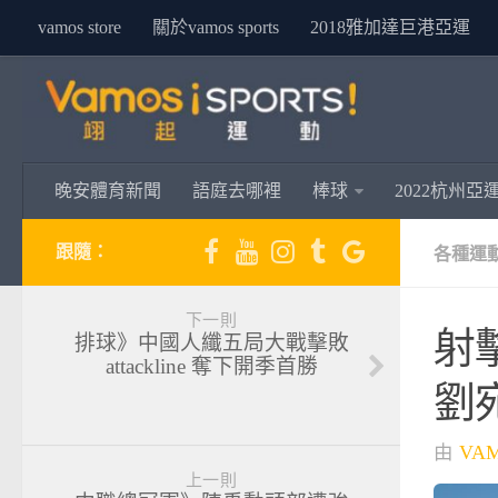
vamos store
關於vamos sports
2018雅加達巨港亞運
晚安體育新聞
語庭去哪裡
棒球
2022杭州亞
跟隨：
各種運
下一則
射
排球》中國人纖五局大戰擊敗
attackline 奪下開季首勝
劉
由
VA
上一則