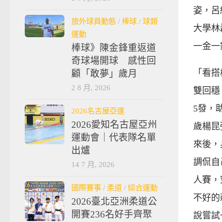
姿，呂
旅外球員動態
/
棒球
/
球類
大學林
運動
一金一
棒球》陳金鋒重返道
奇球場開球 感性回
「看搭
顧「敢夢」歲月
2 8 月, 2026
雙回穩
5發，
2026名古屋亞運
2026愛知名古屋亞州
歲楊昆
運動會｜代表隊名單
來後，
出爐
調侃自
14 7 月, 2026
人賽，
國際賽事
/
柔道
/
綜合運動
不好的
2026臺北亞洲柔道公
開賽236名好手齊聚
說嘗試