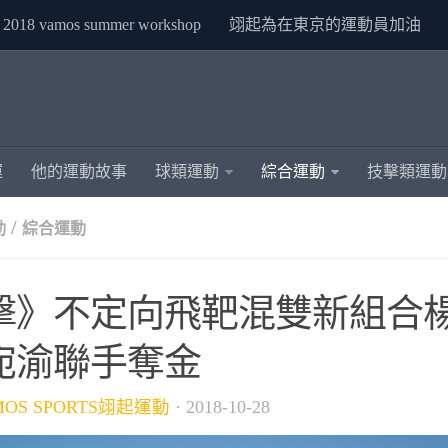
2018 vamos summer workshop
翊起為在東京的運動員加油
運
他的運動故事
球類運動
綜合運動
技擊類運動
/
動
綜合運動
擊》不定向飛靶混雙新組合
宛渝聯手奪金
MOS SPORTS翊起運動
·
2018-10-28