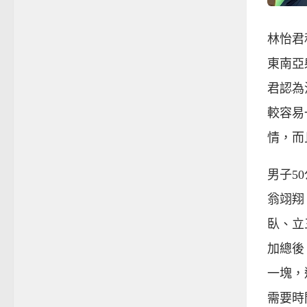
林怡君
東南亞
君認為
較容易
情，而
男子5
翁翊翔
臥、立
加總後
一塊，
需要時