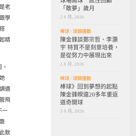
球場開球 感性回顧
是老
「敢夢」歲月
2 8 月, 2026
跟學
搭
棒球
/
球類運動
陳金鋒談鄭宗哲、李灝
起精
宇 特質不是刻意培養，
是從努力中展現出來
2 8 月, 2026
短，
她
棒球
/
球類運動
棒球》回到夢想的起點
調適
陳金鋒睽違20多年重返
管飛
道奇開球
不一
3 8 月, 2026
靠
此默