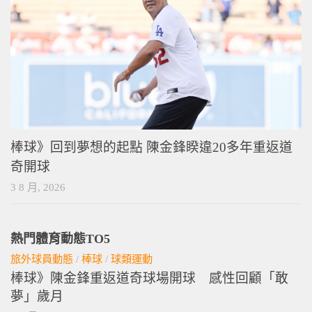
棒球》回到夢想的起點 陳金鋒睽違20多年重返道
奇開球
3 8 月, 2026
熱門體育動態TO5
旅外球員動態
/
棒球
/
球類運動
棒球》陳金鋒重返道奇球場開球 感性回顧「敢
夢」歲月