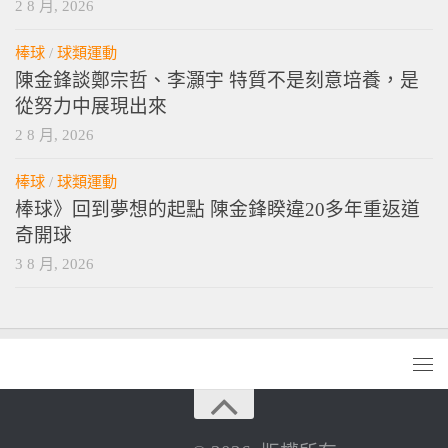
2 8 月, 2026
棒球
/
球類運動
陳金鋒談鄭宗哲、李灝宇 特質不是刻意培養，是
從努力中展現出來
2 8 月, 2026
棒球
/
球類運動
棒球》回到夢想的起點 陳金鋒睽違20多年重返道
奇開球
3 8 月, 2026