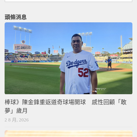
頭條消息
棒球》陳金鋒重返道奇球場開球 感性回顧「敢
夢」歲月
2 8 月, 2026