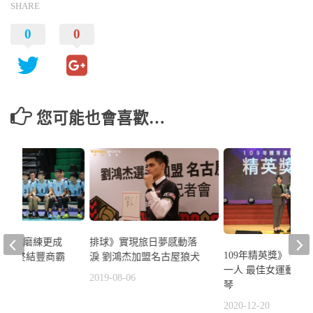
SHARE
0
0
您可能也會喜歡…
經企排磨練更成
排球》實現旅日夢感動落
109年精英獎》 拳
晨期待終結豐商霸
淚 劉鴻杰加盟名古屋狼犬
一人 最佳女運動員
2019-08-06
琴
7
2020-12-20