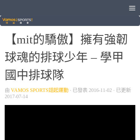
/
MIT的驕傲
排球
0
【mit的驕傲】擁有強韌
球魂的排球少年 – 學甲
國中排球隊
由
VAMOS SPORTS翊起運動
· 已發表
2016-11-02
· 已更新
2017-07-14