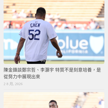
陳金鋒談鄭宗哲、李灝宇 特質不是刻意培養，是
從努力中展現出來
2 8 月, 2026