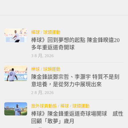
棒球
/
球類運動
棒球》回到夢想的起點 陳金鋒睽違20
多年重返道奇開球
3 8 月, 2026
棒球
/
球類運動
陳金鋒談鄭宗哲、李灝宇 特質不是刻
意培養，是從努力中展現出來
2 8 月, 2026
旅外球員動態
/
棒球
/
球類運動
棒球》陳金鋒重返道奇球場開球 感性
回顧「敢夢」歲月