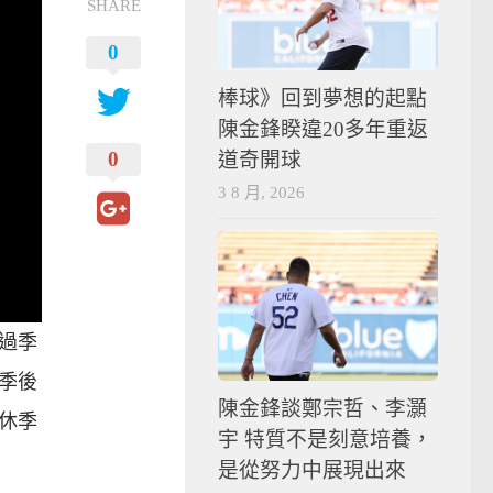
SHARE
0
棒球》回到夢想的起點
陳金鋒睽違20多年重返
0
道奇開球
3 8 月, 2026
過季
緣季後
陳金鋒談鄭宗哲、李灝
休季
宇 特質不是刻意培養，
是從努力中展現出來