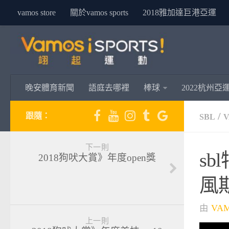
vamos store
關於vamos sports
2018雅加達巨港亞運
晚安體育新聞
語庭去哪裡
棒球
2022杭州亞
/
跟隨：
SBL
下一則
s
2018狗吠大賞》年度open獎
風
由
VA
上一則