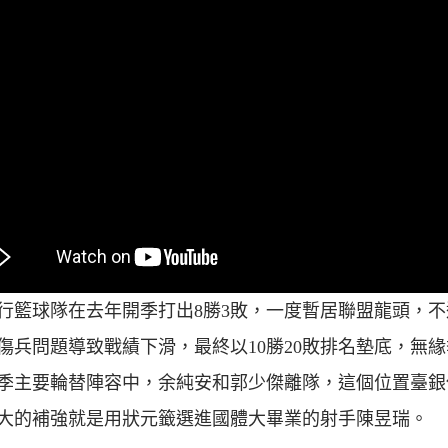
行籃球隊在去年開季打出8勝3敗，一度暫居聯盟龍頭，不
傷兵問題導致戰績下滑，最終以10勝20敗排名墊底，無
季主要輪替陣容中，余純安和郭少傑離隊，這個位置臺銀
大的補強就是用狀元籤選進國體大畢業的射手陳昱瑞。