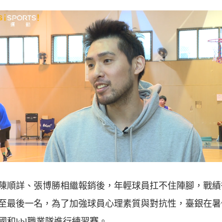
陳順詳、張博勝相繼報銷後，年輕球員扛不住陣腳，戰績
至最後一名，為了加強球員心理素質與對抗性，臺銀在暑
國和kbl職業隊進行練習賽。