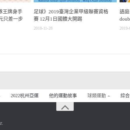
家隊王牌身手
足球》2019臺灣企業甲級聯賽資格
語庭
元只差一步
賽 12月1日國體大開踢
dou
2018-11-28
2019-
2022杭州亞運
他的運動故事
球類運動
綜合
r
.