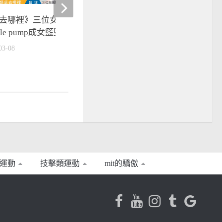
去哪裡》三位女孩熱血追夢
杭州亞運》陳念琴亞運奪
ble pump成女籃堅強後盾
運門票 「夢想還沒到手
拚」｜念琴指甲油的小花
03-08
2023-10-04
運動
技擊類運動
mit的驕傲