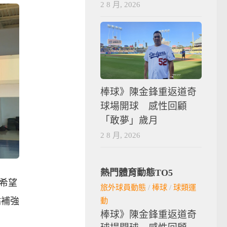
2 8 月, 2026
棒球》陳金鋒重返道奇
球場開球 感性回顧
「敢夢」歲月
2 8 月, 2026
熱門體育動態TO5
希望
旅外球員動態
/
棒球
/
球類運
佑補強
動
棒球》陳金鋒重返道奇