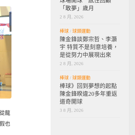
球場開球 感性回顧
「敢夢」歲月
2 8 月, 2026
棒球
/
球類運動
陳金鋒談鄭宗哲、李灝
宇 特質不是刻意培養，
是從努力中展現出來
2 8 月, 2026
棒球
/
球類運動
棒球》回到夢想的起點
陳金鋒睽違20多年重返
道奇開球
3 8 月, 2026
從龍
假也