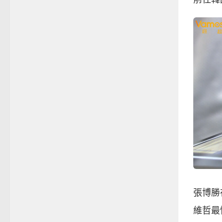
張博勝
維哲最