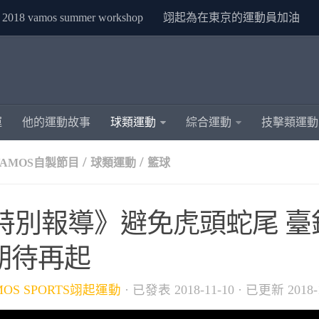
2018 vamos summer workshop
翊起為在東京的運動員加油
運
他的運動故事
球類運動
綜合運動
技擊類運動
/
/
VAMOS自製節目
球類運動
籃球
bl特別報導》避免虎頭蛇尾 
期待再起
MOS SPORTS翊起運動
· 已發表
2018-11-10
· 已更新
2018-