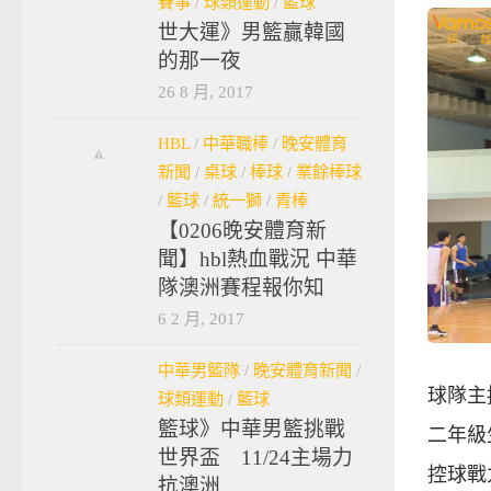
賽事
/
球類運動
/
籃球
世大運》男籃贏韓國
的那一夜
26 8 月, 2017
HBL
/
中華職棒
/
晚安體育
新聞
/
桌球
/
棒球
/
業餘棒球
/
籃球
/
統一獅
/
青棒
【0206晚安體育新
聞】hbl熱血戰況 中華
隊澳洲賽程報你知
6 2 月, 2017
中華男籃隊
/
晚安體育新聞
/
球隊主
球類運動
/
籃球
籃球》中華男籃挑戰
二年級
世界盃 11/24主場力
控球戰
抗澳洲