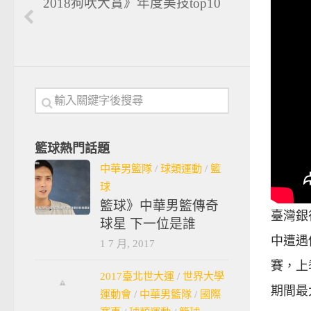
2018狗吠大賞》年度美技top10
籃球熱門話題
中華男籃隊
/
球類運動
/
籃
球
籃球》中華男籃傳奇
臺灣銀
球星 下一位是誰
中遭遇
1 7 月, 2017
賽，上
2017臺北世大運
/
世界大學
期間最
運動會
/
中華男籃隊
/
國際