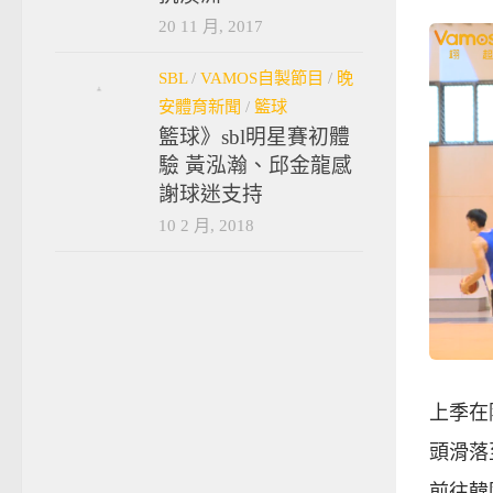
20 11 月, 2017
SBL
/
VAMOS自製節目
/
晚
安體育新聞
/
籃球
籃球》sbl明星賽初體
驗 黃泓瀚、邱金龍感
謝球迷支持
10 2 月, 2018
上季在
頭滑落
前往韓