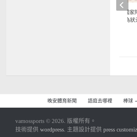
2021選秀點將錄》國
挑戰中職 江少慶成為狀
2021-06-29
晚安體育新聞
語庭去哪裡
棒球
vamossports © 2026. 版權所有。
技術提供
wordpress
. 主題設計提供
press customiz