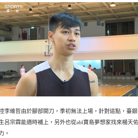
控李維哲由於腳部開刀，季初無法上場，針對這點，臺銀
生呂宗霖能適時補上，另外也從abl寶島夢想家找來楊天
力。