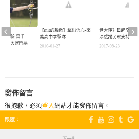
【mit的驕傲】擊出信心-來
世大運》舉起全世界
奧運經驗 雷千
義高中拳擊隊
淳感謝民眾支持
鈞滿額奧運門票
2016-01-27
2017-08-23
3
發佈留言
很抱歉，必須
登入
網站才能發佈留言。
跟隨：
下一則