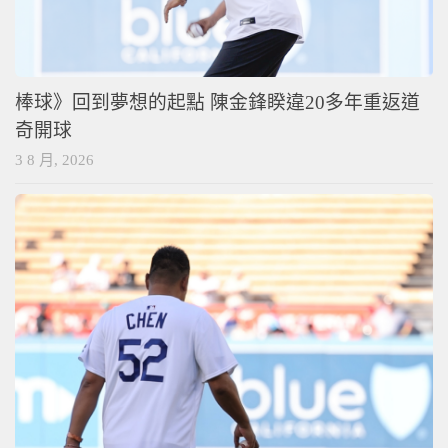
棒球》回到夢想的起點 陳金鋒睽違20多年重返道
奇開球
3 8 月, 2026