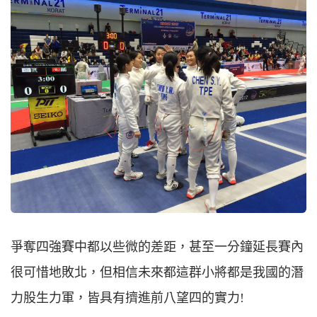
爭奪四強賽中都以些微的差距，甚至一分鐘延長賽內
很可惜地敗北，但相信未來都這群小將都是我國的潛
力股生力軍，皆具有擠進前八望四的實力!