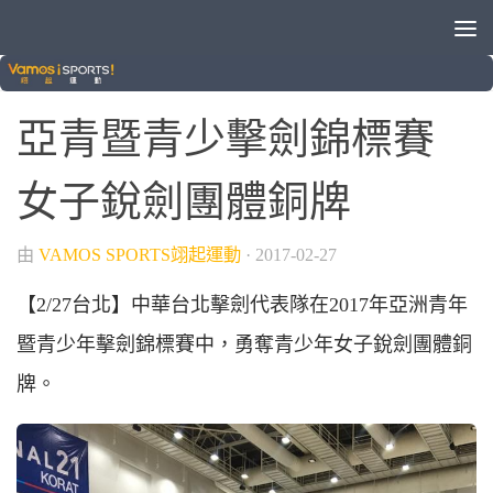
/
擊劍
綜合運動
0
亞青暨青少擊劍錦標賽
女子銳劍團體銅牌
由
VAMOS SPORTS翊起運動
·
2017-02-27
【2/27台北】中華台北擊劍代表隊在2017年亞洲青年
暨青少年擊劍錦標賽中，勇奪青少年女子銳劍團體銅
牌。