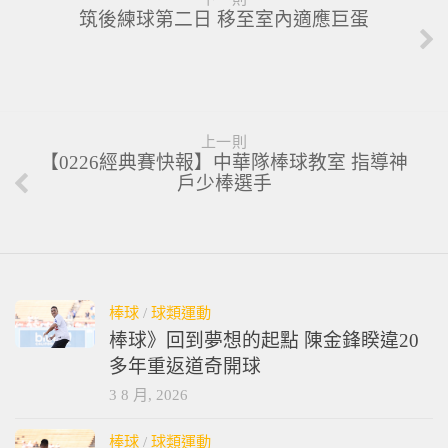
筑後練球第二日 移至室內適應巨蛋
上一則
【0226經典賽快報】中華隊棒球教室 指導神
戶少棒選手
棒球
/
球類運動
棒球》回到夢想的起點 陳金鋒睽違20
多年重返道奇開球
3 8 月, 2026
棒球
/
球類運動