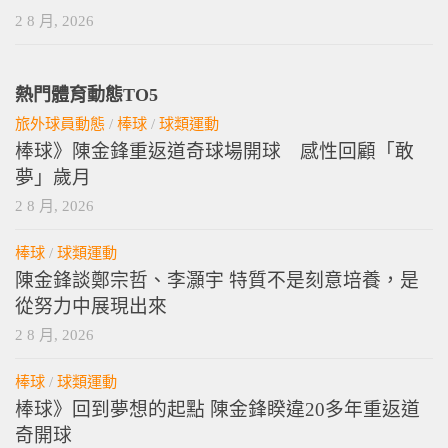
2 8 月, 2026
熱門體育動態TO5
旅外球員動態
/
棒球
/
球類運動
棒球》陳金鋒重返道奇球場開球 感性回顧「敢
夢」歲月
2 8 月, 2026
棒球
/
球類運動
陳金鋒談鄭宗哲、李灝宇 特質不是刻意培養，是
從努力中展現出來
2 8 月, 2026
棒球
/
球類運動
棒球》回到夢想的起點 陳金鋒睽違20多年重返道
奇開球