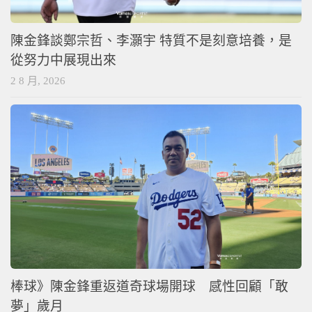
陳金鋒談鄭宗哲、李灝宇 特質不是刻意培養，是
從努力中展現出來
2 8 月, 2026
棒球》陳金鋒重返道奇球場開球 感性回顧「敢
夢」歲月