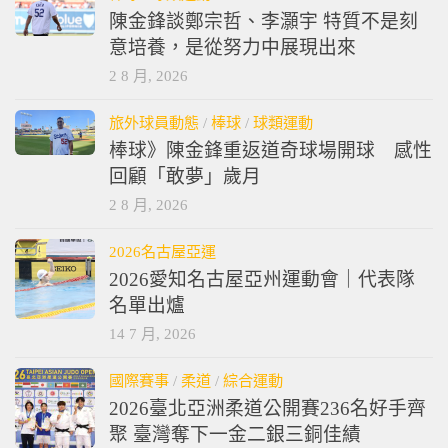
陳金鋒談鄭宗哲、李灝宇 特質不是刻
意培養，是從努力中展現出來
2 8 月, 2026
旅外球員動態
/
棒球
/
球類運動
棒球》陳金鋒重返道奇球場開球 感性
回顧「敢夢」歲月
2 8 月, 2026
2026名古屋亞運
2026愛知名古屋亞州運動會｜代表隊
名單出爐
14 7 月, 2026
國際賽事
/
柔道
/
綜合運動
2026臺北亞洲柔道公開賽236名好手齊
聚 臺灣奪下一金二銀三銅佳績