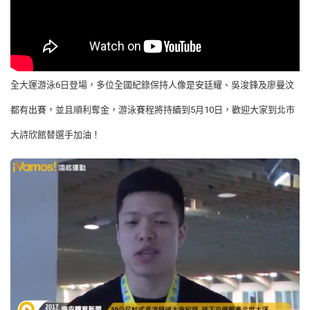
全大運游泳6日登場，多位全國紀錄保持人像是安廷耀、吳浚鋒及廖曼汶
都有出賽，並且順利奪金，游泳賽程將持續到5月10日，歡迎大家到北市
大詩欣館替選手加油！