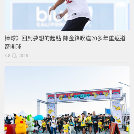
棒球》回到夢想的起點 陳金鋒睽違20多年重返道
奇開球
3 8 月, 2026