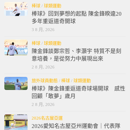
棒球
/
球類運動
棒球》回到夢想的起點 陳金鋒睽違20
多年重返道奇開球
3 8 月, 2026
棒球
/
球類運動
陳金鋒談鄭宗哲、李灝宇 特質不是刻
意培養，是從努力中展現出來
2 8 月, 2026
旅外球員動態
/
棒球
/
球類運動
棒球》陳金鋒重返道奇球場開球 感性
回顧「敢夢」歲月
2 8 月, 2026
2026名古屋亞運
2026愛知名古屋亞州運動會｜代表隊