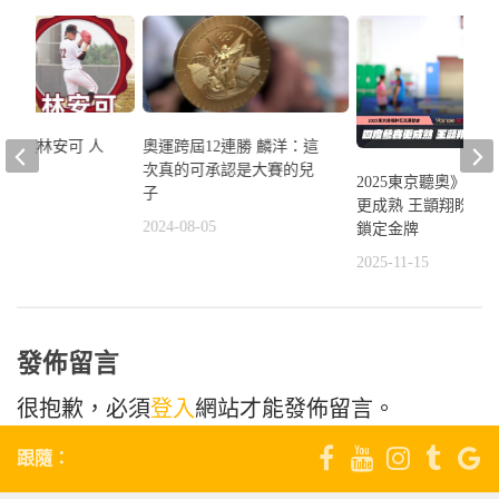
一獅選林安可 人
奧運跨屆12連勝 麟洋：這
具
次真的可承認是大賽的兒
2025東京聽奧》四
子
2
更成熟 王顗翔盼扛
2024-08-05
鎖定金牌
2025-11-15
發佈留言
很抱歉，必須
登入
網站才能發佈留言。
跟隨：