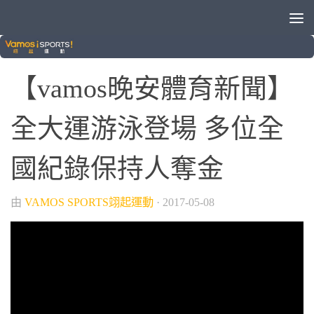
/
/
/
106年臺北全大運
晚安體育新聞
游泳
綜合
0
【vamos晚安體育新聞】
全大運游泳登場 多位全
國紀錄保持人奪金
由
VAMOS SPORTS翊起運動
·
2017-05-08