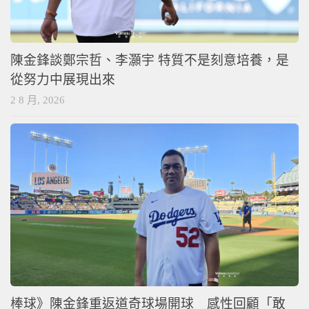
陳金鋒談鄭宗哲、李灝宇 特質不是刻意培養，是
從努力中展現出來
2 8 月, 2026
棒球》陳金鋒重返道奇球場開球 感性回顧「敢