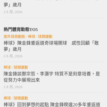
夢」歲月
2 8 月, 2026
熱門體育動態TO5
旅外球員動態
/
棒球
/
球類運動
棒球》陳金鋒重返道奇球場開球 感性回顧「敢
夢」歲月
2 8 月, 2026
棒球
/
球類運動
陳金鋒談鄭宗哲、李灝宇 特質不是刻意培養，是
從努力中展現出來
2 8 月, 2026
棒球
/
球類運動
棒球》回到夢想的起點 陳金鋒睽違20多年重返道