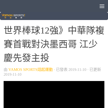
/
/
2019世界12強
中華隊
棒球
世界棒球12強》中華隊複
賽首戰對決墨西哥 江少
慶先發主投
由
VAMOS SPORTS翊起運動
· 已發表
2019-11-10
· 已更新
2019-11-10