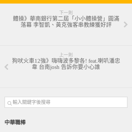
下一則
體操》華南銀行第二屆「小小體操營」圓滿
落幕 李智凱、黃克強客串教練獲好評
上一則
狗吠火車12強》嗨嗨波多黎各! feat.喇叭潘忠
韋 台南josh 告訴你要小心誰
中華職棒