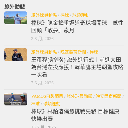
旅外動態
旅外球員動態
/
棒球
/
球類運動
棒球》陳金鋒重返道奇球場開球 感性
回顧「敢夢」歲月
2 8 月, 2026
旅外球員動態
/
晚安體育新聞
/
棒球
王彥程(왕옌청) 旅外進行式｜前進大田
為台灣左投應援！韓華鷹主場朝聖攻略
一次看
7 6 月, 2026
VAMOS自製節目
/
旅外球員動態
/
晚安體育新聞
/
棒球
/
球類運動
棒球》林鉑濬傷癒挑戰先發 目標健康
快樂出賽
15 5 月, 2026