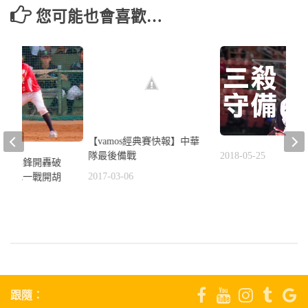
您可能也會喜歡…
【vamos經典賽快報】中華
隊最後備戰
2018-05-25
》杜禹鋒開轟破
2017-03-06
體背水一戰開胡
2
跟隨：