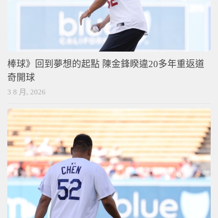
棒球》回到夢想的起點 陳金鋒睽違20多年重返道
奇開球
3 8 月, 2026