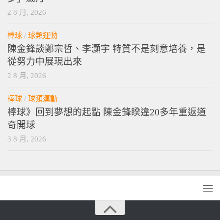
2 8 月, 2026
棒球
/
球類運動
陳金鋒談鄭宗哲、李灝宇 特質不是刻意培養，是
從努力中展現出來
2 8 月, 2026
棒球
/
球類運動
棒球》回到夢想的起點 陳金鋒睽違20多年重返道
奇開球
3 8 月, 2026