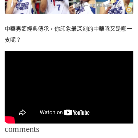
中華男籃經典傳承，你印象最深刻的中華隊又是哪一
支呢？
comments