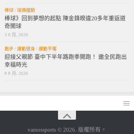
棒球
/
球類運動
棒球》回到夢想的起點 陳金鋒睽違20多年重返道
奇開球
3 8 月, 2026
跑步
/
運動健身
/
運動平權
迎接父親節 臺中下半年路跑季開跑！ 邀全民跑出
幸福時光
8 8 月, 2026
vamossports © 2026. 版權所有。