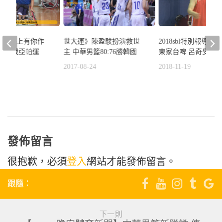
籃球路上有你作
2018sbl特別報導》
世大運》陳盈駿扮演救世
齊心挑戰亞帕運
東家台啤 呂奇旻轉
主 中華男籃80:76勝韓國
6
2018-11-19
2017-08-24
發佈留言
很抱歉，必須
登入
網站才能發佈留言。
跟隨：
下一則