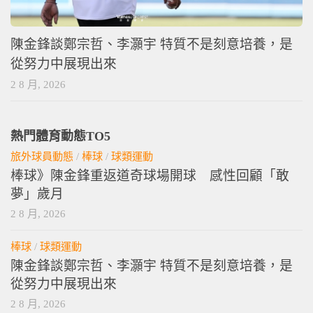
陳金鋒談鄭宗哲、李灝宇 特質不是刻意培養，是
從努力中展現出來
2 8 月, 2026
熱門體育動態TO5
旅外球員動態
/
棒球
/
球類運動
棒球》陳金鋒重返道奇球場開球 感性回顧「敢
夢」歲月
2 8 月, 2026
棒球
/
球類運動
陳金鋒談鄭宗哲、李灝宇 特質不是刻意培養，是
從努力中展現出來
2 8 月, 2026