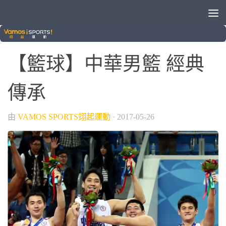
/
中華男籃隊
籃球
0
【籃球】中華男籃 經典
傳承
由
VAMOS SPORTS翊起運動
·
2017-05-26