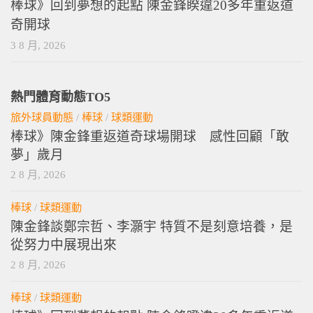
棒球》回到夢想的起點 陳金鋒睽違20多年重返道
奇開球
3 8 月, 2026
熱門體育動態TO5
旅外球員動態
/
棒球
/
球類運動
棒球》陳金鋒重返道奇球場開球 感性回顧「敢
夢」歲月
2 8 月, 2026
棒球
/
球類運動
陳金鋒談鄭宗哲、李灝宇 特質不是刻意培養，是
從努力中展現出來
2 8 月, 2026
棒球
/
球類運動