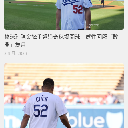
棒球》陳金鋒重返道奇球場開球 感性回顧「敢
夢」歲月
2 8 月, 2026