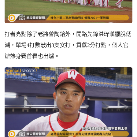
打者亮點除了老將曾陶鎔外，開路先鋒洪瑋漢擺脫低
潮，單場4打數敲出3支安打，貢獻2分打點，個人官
辦熱身賽首轟也出爐。