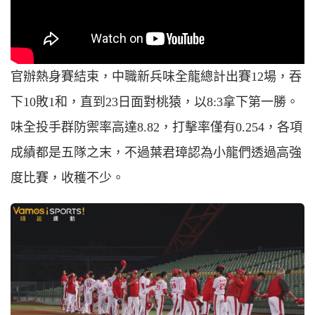
官辦熱身賽結束，中職新兵味全龍總計出賽12場，吞
下10敗1和，直到23日面對桃猿，以8:3拿下第一勝。
味全投手群防禦率高達8.82，打擊率僅有0.254，各項
成績都是五隊之末，不過葉君璋認為小龍們透過高強
度比賽，收穫不少。