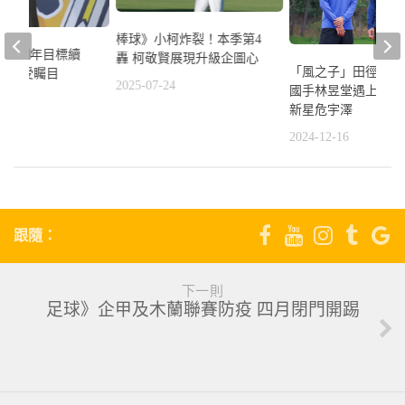
棒球》小柯炸裂！本季第4
偉殷明年目標續
轟 柯敬賢展現升級企圖心
「風之子」田徑教室
新東家受矚目
2025-07-24
國手林昱堂遇上十項
1
新星危宇澤
2024-12-16
跟隨：
下一則
足球》企甲及木蘭聯賽防疫 四月閉門開踢