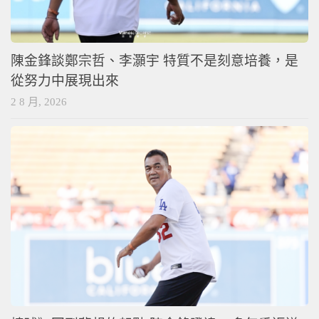
陳金鋒談鄭宗哲、李灝宇 特質不是刻意培養，是
從努力中展現出來
2 8 月, 2026