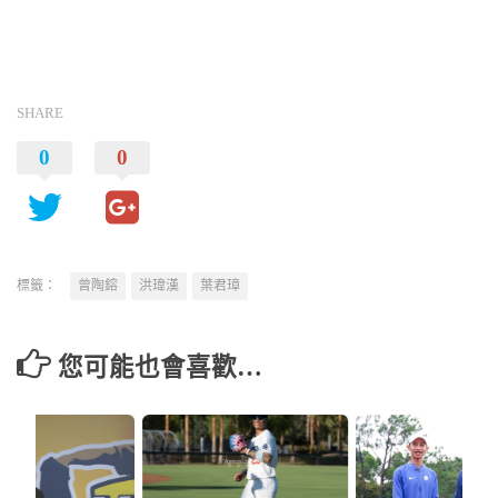
SHARE
0
0
標籤：
曾陶鎔
洪瑋漢
葉君璋
您可能也會喜歡…