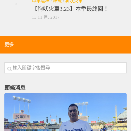
中華職棒
/
棒球
/
狗吠火車
【狗吠火車3.23】本季最終回！
13 11 月, 2017
更多
頭條消息