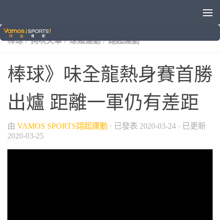
/
/
/
/
VAMOS自製節目
中華職棒
味全龍
晚安體育新聞
/
/
/
棒球
狗吠火車
球類運動
翊起運動
棒球》味全龍熱身賽首勝
出爐 距離一軍仍有差距
由
VAMOS SPORTS翊起運動
· 已發表
2020-03-24
· 已更新
2020-03-25