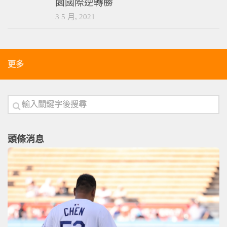
球類運動
/
足球
五人制足球聯賽》曄拓fc首勝再等等 桃
園國際逆轉勝
3 5 月, 2021
更多
頭條消息