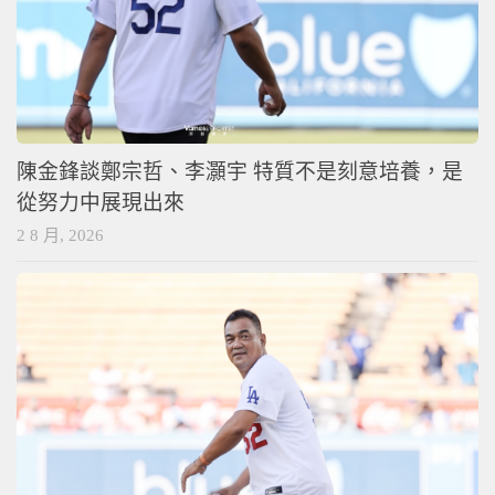
陳金鋒談鄭宗哲、李灝宇 特質不是刻意培養，是
從努力中展現出來
2 8 月, 2026