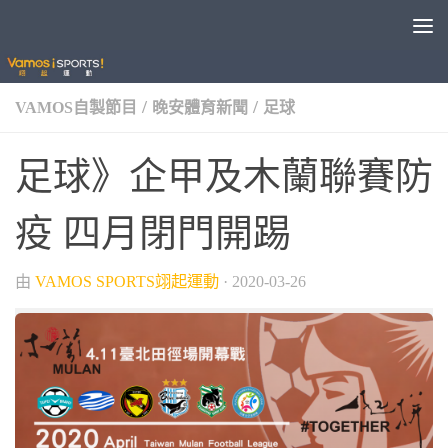
/
/
VAMOS自製節目
晚安體育新聞
足球
足球》企甲及木蘭聯賽防
疫 四月閉門開踢
由
VAMOS SPORTS翊起運動
·
2020-03-26