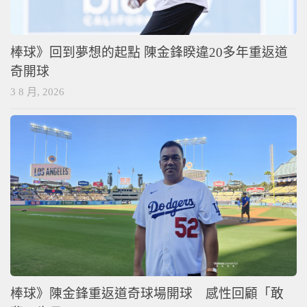
棒球》回到夢想的起點 陳金鋒睽違20多年重返道
奇開球
3 8 月, 2026