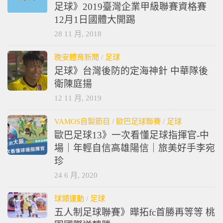
VAMOS自製節目
/
晚安體育新聞
/
球類運動
/
足
球
足球》2019臺灣企業甲級聯賽資格賽
12月1日國體大開踢
28 11 月, 2018
晚安體育新聞
/
足球
足球》台灣後防的定海神針 中華隊後
衛陳庭揚
12 11 月, 2019
VAMOS自製節目
/
歐巴足球聯賽
/
足球
歐巴足球13》一次看懂足球指揮官-中
場｜年輕自信高雄陽信｜旅美好手李宛
珍
24 6 月, 2020