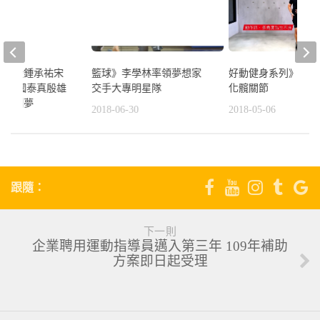
好動健身系列》兩分
陳偉殷鍾承祐宋
籃球》李學林率領夢想家
化髖關節
對決 國泰真殷雄
交手大專明星隊
同學圓夢
2018-05-06
2018-06-30
8
跟隨：
下一則
企業聘用運動指導員邁入第三年 109年補助
方案即日起受理