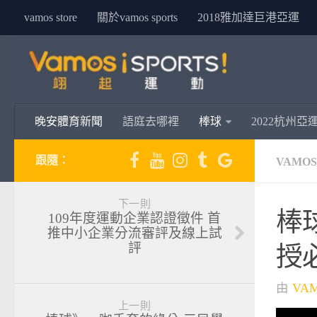
vamos store
關於vamos sports
2018雅加達巨港亞運
晚安體育新聞
語庭去哪裡
棒球
2022杭州亞
跟隨：
VAMO
下一則
棒
109年度運動企業認證徵件 首
推中小企業分流審評及線上試
評
授
由
VA
上一則