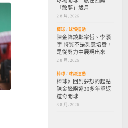
球場開球 感性回顧
「敢夢」歲月
2 8 月, 2026
棒球
/
球類運動
陳金鋒談鄭宗哲、李灝
宇 特質不是刻意培養，
是從努力中展現出來
2 8 月, 2026
棒球
/
球類運動
棒球》回到夢想的起點
陳金鋒睽違20多年重返
道奇開球
3 8 月, 2026