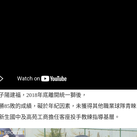
子陽建福，2018年底離開統一獅後，
2勝85敗的成績，礙於年紀因素，未獲得其他職業球隊青睞
新生國中及高苑工商擔任客座投手教練指導基層。