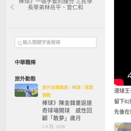
棒球》一咖手套的緣分 三民學
長學弟林岳平、曾仁和
中華職棒
旅外動態
旅外球員動態
/
棒球
/
球類
滑球王
運動
留下8
棒球》陳金鋒重返道
奇球場開球 感性回
先後在
顧「敢夢」歲月
2 8 月, 2026