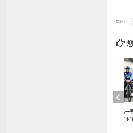
標籤：
杭州亞運》打出漂亮一戰
賽黃亭茵第五、蕭美玉
2023-10-04