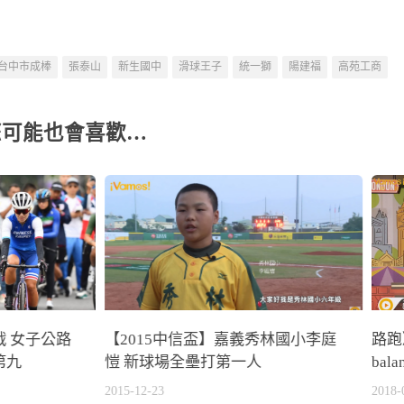
台中市成棒
張泰山
新生國中
滑球王子
統一獅
陽建福
高苑工商
您可能也會喜歡…
 女子公路
【2015中信盃】嘉義秀林國小李庭
路跑
第九
愷 新球場全壘打第一人
ba
2015-12-23
2018-