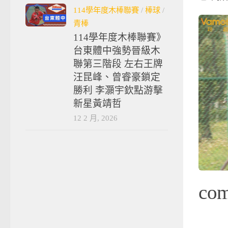
114學年度木棒聯賽
/
棒球
/
青棒
114學年度木棒聯賽》
台東體中強勢晉級木
聯第三階段 左右王牌
汪昆峰、曾睿豪鎖定
勝利 李灝宇欽點游擊
新星黃靖哲
12 2 月, 2026
co