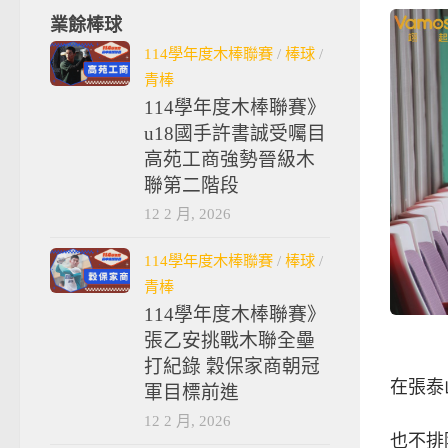
業餘棒球
114學年度木棒聯賽
/
棒球
/
青棒
114學年度木棒聯賽》
u18國手許書誠受囑目
高苑工商強勢晉級木
聯第二階段
12 2 月, 2026
114學年度木棒聯賽
/
棒球
/
青棒
114學年度木棒聯賽》
張乙安挑戰木聯全壘
打紀錄 穀保家商朝冠
在張泰
軍目標前進
12 2 月, 2026
也不排