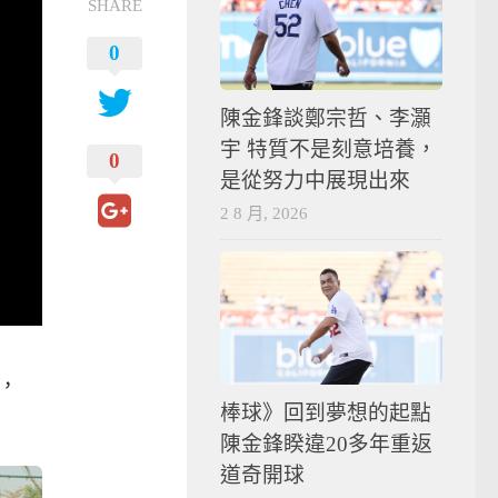
SHARE
0
陳金鋒談鄭宗哲、李灝
宇 特質不是刻意培養，
0
是從努力中展現出來
2 8 月, 2026
，
棒球》回到夢想的起點
陳金鋒睽違20多年重返
道奇開球