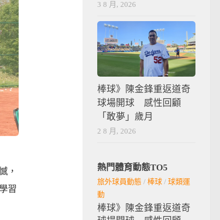
3 8 月, 2026
棒球》陳金鋒重返道奇
球場開球 感性回顧
「敢夢」歲月
2 8 月, 2026
熱門體育動態TO5
憾，
旅外球員動態
/
棒球
/
球類運
學習
動
棒球》陳金鋒重返道奇