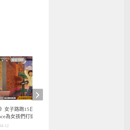
【2017中職】申皓瑋生
2017-05-21
》女子路跑15日登場 new
lance為女孩們打造專屬基地
04-12