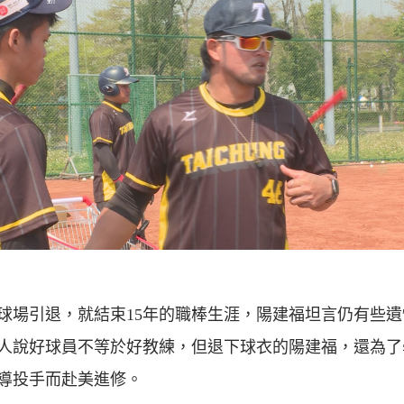
球場引退，就結束15年的職棒生涯，陽建福坦言仍有些遺
人說好球員不等於好教練，但退下球衣的陽建福，還為了
導投手而赴美進修。