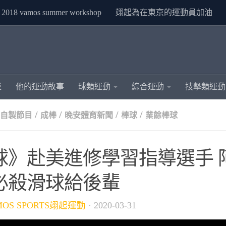
2018 vamos summer workshop
翊起為在東京的運動員加油
運
他的運動故事
球類運動
綜合運動
技擊類運動
/
/
/
/
S自製節目
成棒
晚安體育新聞
棒球
業餘棒球
球》赴美進修學習指導選手 
必殺滑球給後輩
MOS SPORTS翊起運動
·
2020-03-31