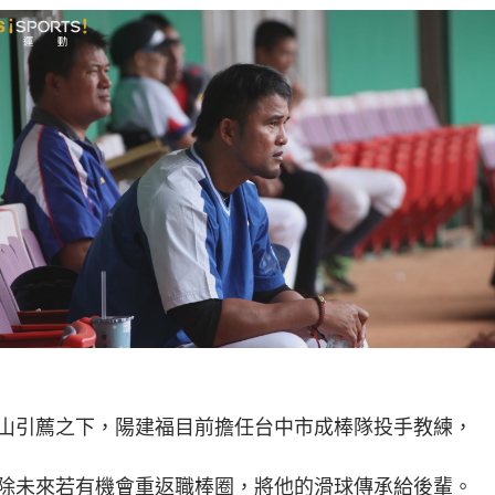
山引薦之下，陽建福目前擔任台中市成棒隊投手教練，
除未來若有機會重返職棒圈，將他的滑球傳承給後輩。