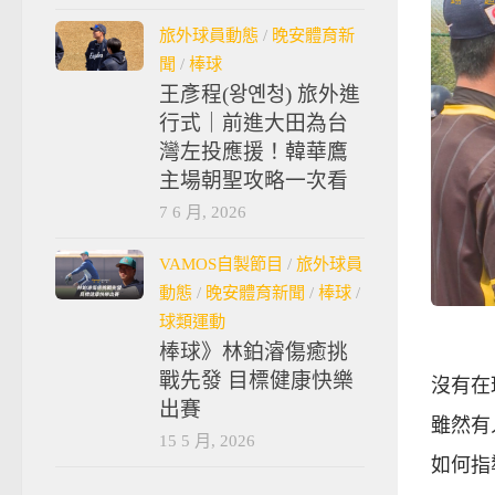
旅外球員動態
/
晚安體育新
聞
/
棒球
王彥程(왕옌청) 旅外進
行式｜前進大田為台
灣左投應援！韓華鷹
主場朝聖攻略一次看
7 6 月, 2026
VAMOS自製節目
/
旅外球員
動態
/
晚安體育新聞
/
棒球
/
球類運動
棒球》林鉑濬傷癒挑
戰先發 目標健康快樂
沒有在
出賽
雖然有
15 5 月, 2026
如何指