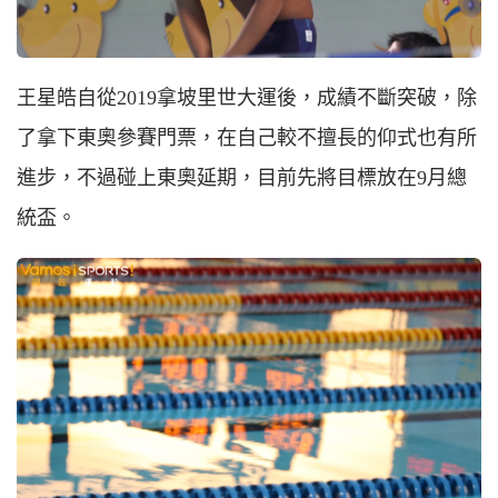
王星皓自從
2019
拿坡里世大運後，成績不斷突破，除
了拿下東奧參賽門票，在自己較不擅長的仰式也有所
進步，不過碰上東奧延期，目前先將目標放在
9
月總
統盃。