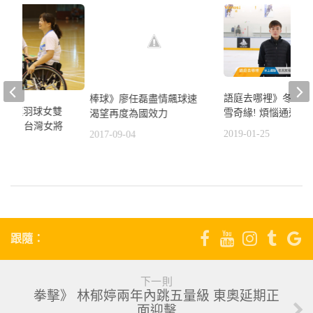
語庭去哪裡》冬天來
棒球》廖任磊盡情飆球速
》帕運羽球女雙
雪奇緣! 煩惱通通let it
渴望再度為國效力
2小組賽 台灣女將
2019-01-25
2017-09-04
瑞士
9
跟隨：
下一則
拳擊》 林郁婷兩年內跳五量級 東奧延期正
面迎擊