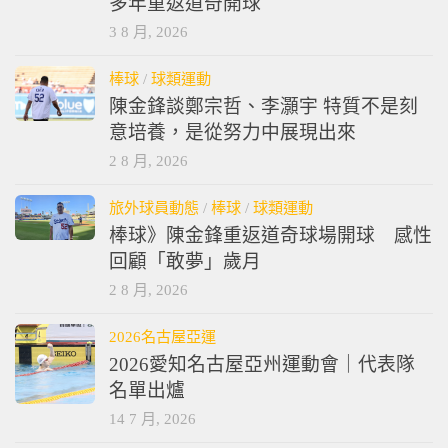
多年重返道奇開球
3 8 月, 2026
棒球
/
球類運動
陳金鋒談鄭宗哲、李灝宇 特質不是刻
意培養，是從努力中展現出來
2 8 月, 2026
旅外球員動態
/
棒球
/
球類運動
棒球》陳金鋒重返道奇球場開球 感性
回顧「敢夢」歲月
2 8 月, 2026
2026名古屋亞運
2026愛知名古屋亞州運動會｜代表隊
名單出爐
14 7 月, 2026