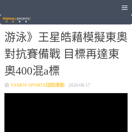
/
/
/
VAMOS自製節目
晚安體育新聞
游泳
綜合
游泳》王星皓藉模擬東奧
對抗賽備戰 目標再達東
奧400混a標
由
VAMOS SPORTS翊起運動
·
2020-08-17