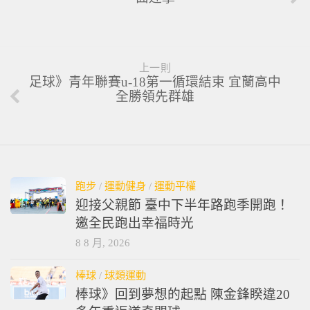
上一則
足球》青年聯賽u-18第一循環結束 宜蘭高中
全勝領先群雄
跑步
/
運動健身
/
運動平權
迎接父親節 臺中下半年路跑季開跑！
邀全民跑出幸福時光
8 8 月, 2026
棒球
/
球類運動
棒球》回到夢想的起點 陳金鋒睽違20