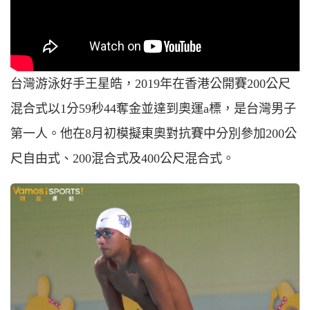
台灣游泳好手王星皓，
2019
年在香港公開賽
200
公尺
混合式以
1
分
59
秒
44
奪金並達到奧運
a
標，是台灣男子
第一人。他在8月初模擬東奧對抗賽中分別參加
200公
尺
自由式、
200
混合式及
400公尺
混合式。