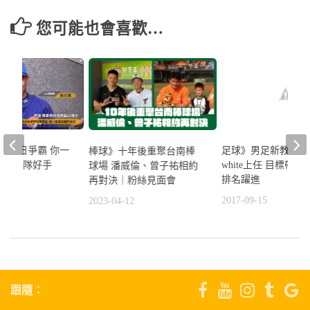
您可能也會喜歡…
盃》台日爭霸 你一
足球》男足新教頭gar
棒球》十年後重聚台南棒
的中華隊好手
white上任 目標帶
球場 潘威倫、曾子祐相約
排名躍進
再對決｜粉絲見面會
4
2017-09-15
2023-04-12
跟隨：