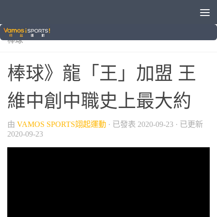
/
/
/
/
VAMOS自製節目
中華職棒
味全龍
晚安體育新聞
棒球
棒球》龍「王」加盟 王
維中創中職史上最大約
由
VAMOS SPORTS翊起運動
· 已發表
2020-09-23
· 已更新
2020-09-23