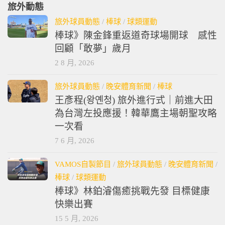
旅外動態
旅外球員動態
/
棒球
/
球類運動
棒球》陳金鋒重返道奇球場開球 感性
回顧「敢夢」歲月
2 8 月, 2026
旅外球員動態
/
晚安體育新聞
/
棒球
王彥程(왕옌청) 旅外進行式｜前進大田
為台灣左投應援！韓華鷹主場朝聖攻略
一次看
7 6 月, 2026
VAMOS自製節目
/
旅外球員動態
/
晚安體育新聞
/
棒球
/
球類運動
棒球》林鉑濬傷癒挑戰先發 目標健康
快樂出賽
15 5 月, 2026