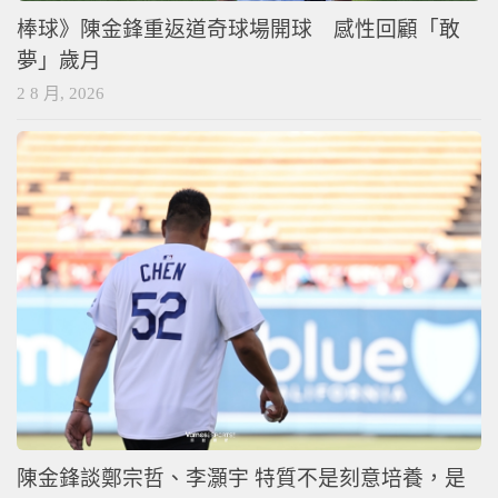
棒球》陳金鋒重返道奇球場開球 感性回顧「敢
夢」歲月
2 8 月, 2026
陳金鋒談鄭宗哲、李灝宇 特質不是刻意培養，是