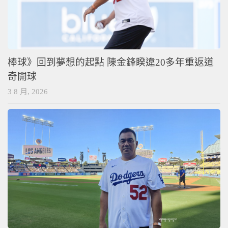
棒球》回到夢想的起點 陳金鋒睽違20多年重返道
奇開球
3 8 月, 2026