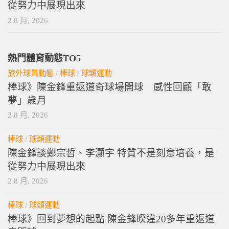
從努力中展現出來
2 8 月, 2026
熱門體育動態TO5
旅外球員動態
/
棒球
/
球類運動
棒球》陳金鋒重返道奇球場開球 感性回顧「敢
夢」歲月
2 8 月, 2026
棒球
/
球類運動
陳金鋒談鄭宗哲、李灝宇 特質不是刻意培養，是
從努力中展現出來
2 8 月, 2026
棒球
/
球類運動
棒球》回到夢想的起點 陳金鋒睽違20多年重返道