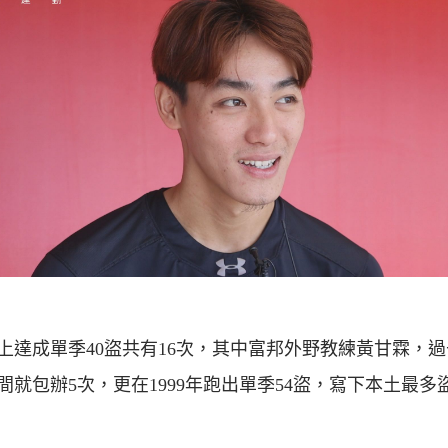
上達成單季40盜共有16次，其中富邦外野教練黃甘霖，
間就包辦5次，更在1999年跑出單季54盜，寫下本土最多