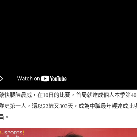
猿快腿陳晨威，在10日的比賽，首局就達成個人本季第4
隊史第一人，還以22歲又303天，成為中職最年輕達成此
員。