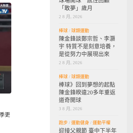
球場開球 感性回顧
「敢夢」歲月
2 8 月, 2026
棒球
/
球類運動
陳金鋒談鄭宗哲、李灝
宇 特質不是刻意培養，
是從努力中展現出來
2 8 月, 2026
棒球
/
球類運動
棒球》回到夢想的起點
陳金鋒睽違20多年重返
道奇開球
3 8 月, 2026
季更
跑步
/
運動健身
/
運動平權
迎接父親節 臺中下半年