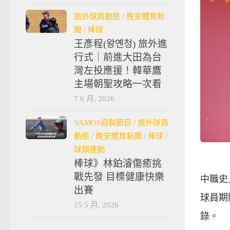
旅外球員動態
/
晚安體育新
聞
/
棒球
王彥程(왕옌청) 旅外進
行式｜前進大田為台
灣左投應援！韓華鷹
主場朝聖攻略一次看
7 6 月, 2026
VAMOS自製節目
/
旅外球員
動態
/
晚安體育新聞
/
棒球
/
球類運動
棒球》林鉑濬傷癒挑
戰先發 目標健康快樂
中職史
出賽
球員期
15 5 月, 2026
錄。