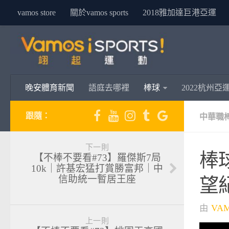
vamos store
關於vamos sports
2018雅加達巨港亞運
晚安體育新聞
語庭去哪裡
棒球
2022杭州亞
跟隨：
中華職
下一則
棒
【不棒不要看#73】羅傑斯7局
10k｜許基宏猛打賞勝富邦｜中
信助統一暫居王座
望
由
VA
上一則