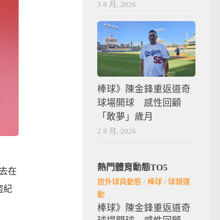
3 8 月, 2026
棒球》陳金鋒重返道奇
球場開球 感性回顧
「敢夢」歲月
2 8 月, 2026
熱門體育動態TO5
過去在
旅外球員動態
/
棒球
/
球類運
盜紀
動
棒球》陳金鋒重返道奇