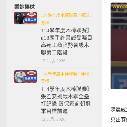
業餘棒球
114學年度木棒聯賽
/
棒球
/
青棒
114學年度木棒聯賽》
u18國手許書誠受囑目
高苑工商強勢晉級木
聯第二階段
12 2 月, 2026
114學年度木棒聯賽
/
棒球
/
青棒
114學年度木棒聯賽》
張乙安挑戰木聯全壘
打紀錄 穀保家商朝冠
陳晨威
軍目標前進
12 2 月, 2026
只出賽