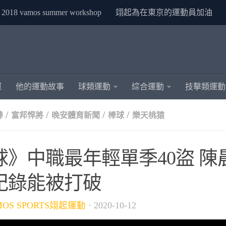
2018 vamos summer workshop
翊起為在東京的運動員加油
運
他的運動故事
球類運動
綜合運動
技擊類運動
/
/
/
/
棒
富邦悍將
晚安體育新聞
棒球
樂天桃猿
球》中職最年輕單季40盜 陳
紀錄能被打破
MOS SPORTS翊起運動
·
2020-10-12