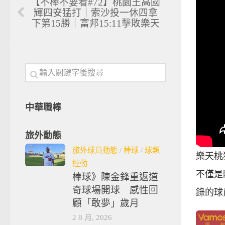
【不棒不要看#72】桃園王高國
輝四安猛打｜索沙投一休四拿
下第15勝｜富邦15:11擊敗樂天
中華職棒
旅外動態
旅外球員動態
/
棒球
/
球類
樂天桃
運動
不僅是
棒球》陳金鋒重返道
奇球場開球 感性回
錄的球
顧「敢夢」歲月
2 8 月, 2026