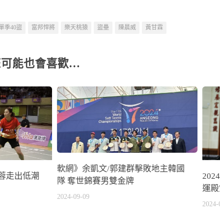
單季40盜
富邦悍將
樂天桃猿
盜壘
陳晨威
黃甘霖
您可能也會喜歡…
軟網》余凱文/郭建群擊敗地主韓國
蓉走出低潮
20
隊 奪世錦賽男雙金牌
運殿
2024-09-09
2024-