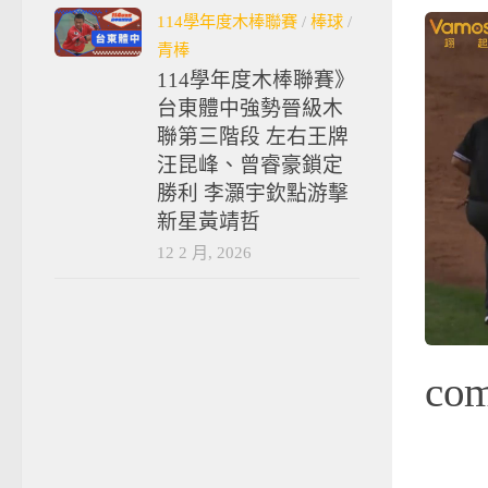
114學年度木棒聯賽
/
棒球
/
青棒
114學年度木棒聯賽》
台東體中強勢晉級木
聯第三階段 左右王牌
汪昆峰、曾睿豪鎖定
勝利 李灝宇欽點游擊
新星黃靖哲
12 2 月, 2026
co