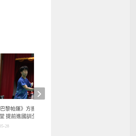
24巴黎帕運》方振宇二度挑戰帕
第1屆中華奧會小小英雄
堂 提前進國訓全力備戰拚奪牌
來奧運英雄新起點
05-28
2023-04-08