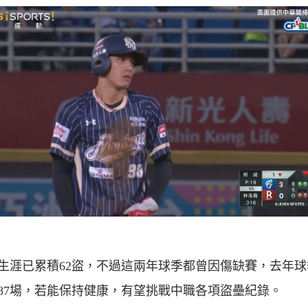
生涯已累積62盜，不過這兩年球季都曾因傷缺賽，去年球
87場，若能保持健康，有望挑戰中職各項盜壘紀錄。