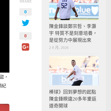
SHARE
0
陳金鋒談鄭宗哲、李灝
宇 特質不是刻意培養，
0
是從努力中展現出來
2 8 月, 2026
0盜，
項紀
棒球》回到夢想的起點
陳金鋒睽違20多年重返
道奇開球