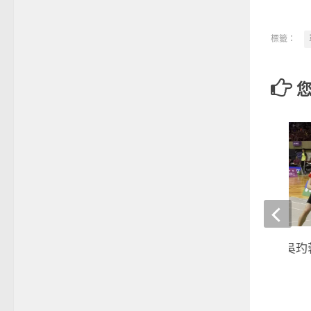
標籤：
羽球》女雙許雅晴/吳玓
再戰亞運
2018-05-14