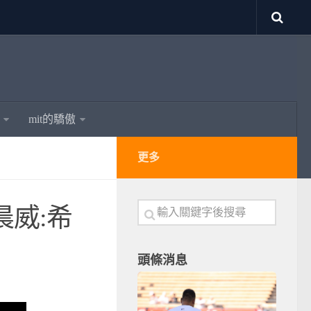
mit的驕傲
更多
晨威:希
頭條消息